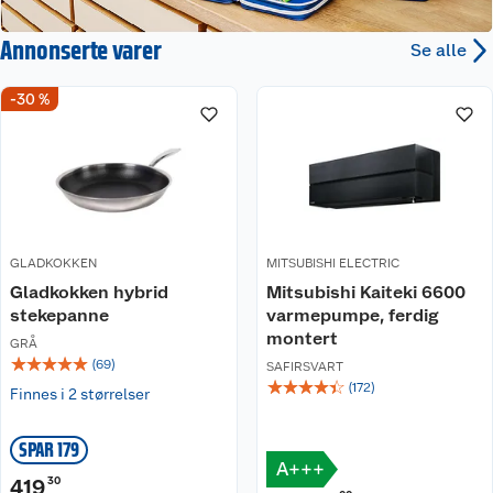
Annonserte varer
Se alle
-30 %
GLADKOKKEN
MITSUBISHI ELECTRIC
Gladkokken hybrid
Mitsubishi Kaiteki 6600
stekepanne
varmepumpe, ferdig
montert
GRÅ
☆
☆
☆
☆
☆
(
69
)
SAFIRSVART
☆
☆
☆
☆
☆
(
172
)
Finnes i 2 størrelser
SPAR 179
A+++
419
30