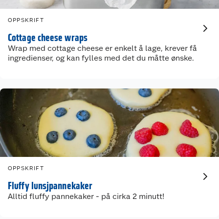
Om oss
Kontakt oss
OPPSKRIFT
Nyheter
Angre- og returrett
Cottage cheese wraps
Wrap med cottage cheese er enkelt å lage, krever få
Våre butikker
Reklamasjon og garanti
ingredienser, og kan fylles med det du måtte ønske.
Våre merkevarer
Ofte stilte spørsmål
Coop kjeder
Betalingsalternativer
Ledige stillinger
Leveringsalternativer
Åpent kjøp
Bærekraft
Pakkesporing
Coop medlem
Sikkerhetsdatablad
Sikkerhetsdatablad
Retur av el-avfall
Trampoline
OPPSKRIFT
Fluffy lunsjpannekaker
Samvirkelag
Kjøpsvilkår
Klikk og hent
Festdrakter til hele familien
Hagemøbler og utemøbler
Alltid fluffy pannekaker - på cirka 2 minutt!
Virksomheten
Personvern
Matvaregaranti
Alt til grillsesongen
Sykler og sykkelutstyr