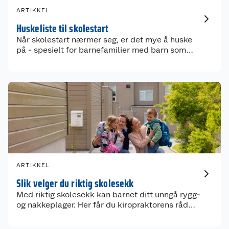
ARTIKKEL
Huskeliste til skolestart
Når skolestart nærmer seg, er det mye å huske
på - spesielt for barnefamilier med barn som
skal begynne på skolen for aller første gang! Vi
har derfor laget en komplett huskeliste til
skolestart, slik at dere enkelt kan krysse av det
viktigste.
ARTIKKEL
Slik velger du riktig skolesekk
Med riktig skolesekk kan barnet ditt unngå rygg-
og nakkeplager. Her får du kiropraktorens råd
før skolestart!