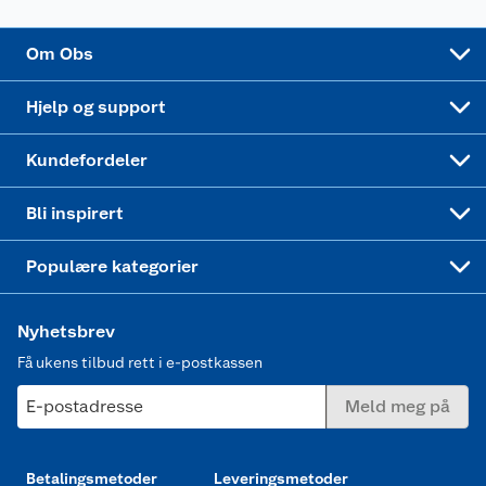
Sponsorvirksomhet
Cookies
Coop Mastercard
Velg riktig barnesykkel
LEGO
Om Obs
Leveringstid
Coop bedriftskort
Oppskrifter
Høytrykkspyler
Hjelp og support
Min kake
Ukas 4 middagstilbud
Klær
Kundefordeler
Mer inspirasjon
Symaskin
Bli inspirert
Joggesko dame
Populære kategorier
Nyhetsbrev
Få ukens tilbud rett i e-postkassen
E-postadresse
Meld meg på
Betalingsmetoder
Leveringsmetoder