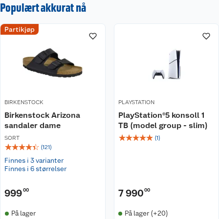
Populært akkurat nå
Partikjøp
BIRKENSTOCK
PLAYSTATION
Birkenstock Arizona
PlayStation®5 konsoll 1
sandaler dame
TB (model group - slim)
☆
☆
☆
☆
☆
SORT
(
1
)
☆
☆
☆
☆
☆
(
121
)
Finnes i 3 varianter
Finnes i 6 størrelser
999
00
7 990
00
På lager
På lager (+20)