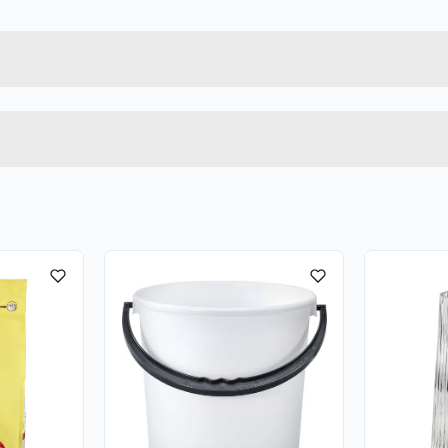
7071189303537
Bruttovekt
COOP-VS23-133
Høyde
4.7 X 4.4 X 29.5 CM
Lengde
SVART
Bredde