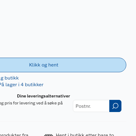
Klikk og hent
lg butikk
På lager i 4 butikker
Dine leveringsalternativer
og pris for levering ved å søke på
r
produkter fra
Hent i butikk etter bare to