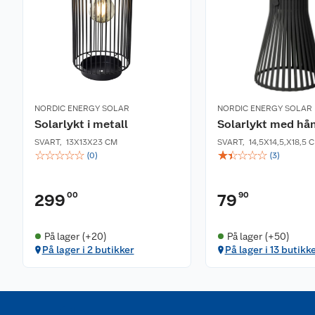
NORDIC ENERGY SOLAR
NORDIC ENERGY SOLAR
Solarlykt i metall
Solarlykt med hå
SVART
,
13X13X23 CM
SVART
,
14,5X14,5,X18,5 
☆
☆
☆
☆
☆
☆
☆
☆
☆
☆
(
0
)
(
3
)
00
90
299
79
På lager (+20)
På lager (+50)
På lager i 2 butikker
På lager i 13 butikk