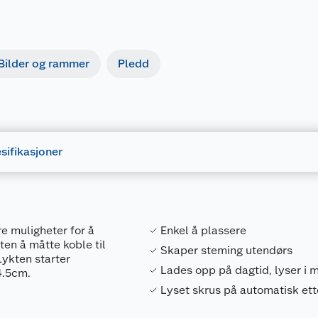
Bilder og rammer
Pledd
sifikasjoner
e muligheter for å
Enkel å plassere
ten å måtte koble til
Skaper steming utendørs
Lykten starter
Lades opp på dagtid, lyser i 
4.5cm.
Lyset skrus på automatisk ett
Forpakningsmål