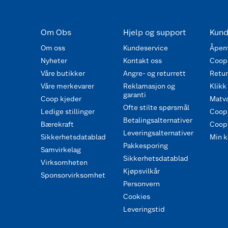
Om Obs
Hjelp og support
Kund
Om oss
Kundeservice
Åpent
Nyheter
Kontakt oss
Coop
Våre butikker
Angre- og returrett
Retur 
Våre merkevarer
Reklamasjon og
Klikk
garanti
Coop kjeder
Matva
Ofte stilte spørsmål
Ledige stillinger
Coop
Betalingsalternativer
Bærekraft
Coop 
Leveringsalternativer
Sikkerhetsdatablad
Min k
Pakkesporing
Samvirkelag
Sikkerhetsdatablad
Virksomheten
Kjøpsvilkår
Sponsorvirksomhet
Personvern
Cookies
Leveringstid