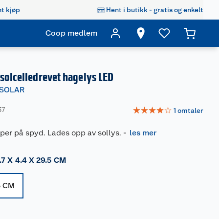
t kjøp
Hent i butikk - gratis og enkelt
Coop medlem
solcelledrevet hagelys LED
 SOLAR
☆
☆
☆
☆
☆
37
1
omtaler
per på spyd. Lades opp av sollys.
-
les mer
.7 X 4.4 X 29.5 CM
.5 CM