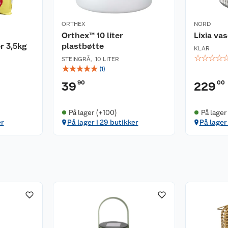
ORTHEX
NORD
Orthex™ 10 liter
Lixia va
r 3,5kg
plastbøtte
KLAR
☆
☆
☆
☆
STEINGRÅ
,
10 LITER
☆
☆
☆
☆
☆
(
1
)
90
00
39
229
På lager (+100)
På lager 
er
På lager i 29 butikker
På lager 