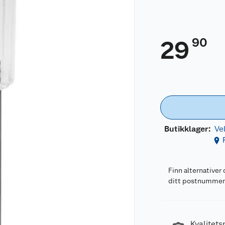
90
29
Butikklager:
Ve
Finn alternativer 
ditt postnumme
Kvalitets