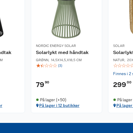
NORDIC ENERGY SOLAR
SOLAR
ndtak
Solarlykt med håndtak
Solarlyk
CM
GRØNN
,
14,5X14,5,X18,5 CM
NATUR
,
20
☆
☆
☆
☆
☆
☆
☆
☆
☆
(
3
)
Finnes i 2 
90
00
79
299
På lager (+50)
På lager
er
På lager i 12 butikker
På lager 