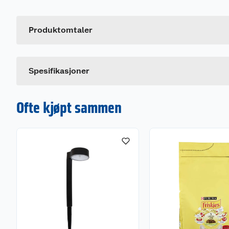
Artikkelnummer
Leverandørens artikkelnummer
Produktomtaler
Størrelse
Farge
Spesifikasjoner
Ofte kjøpt sammen