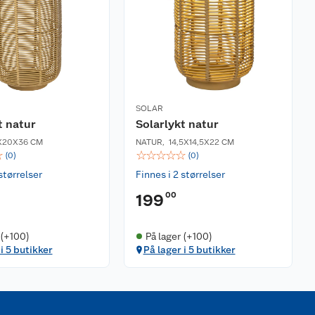
SOLAR
t natur
Solarlykt natur
X20X36 CM
NATUR
,
14,5X14,5X22 CM
☆
☆
☆
☆
☆
☆
(
0
)
(
0
)
størrelser
Finnes i 2 størrelser
00
199
 (+100)
På lager (+100)
i 5 butikker
På lager i 5 butikker