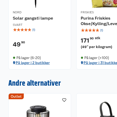
NORD
FRISKIES
Solar gangsti lampe
Purina Friskies
Okse/Kylling/Leve
SVART
☆
☆
☆
☆
☆
☆
☆
☆
☆
☆
(
1
)
(
1
)
stk
90
171
90
49
(
49
per kilogram
)
11
På lager (6-20)
På lager (+100)
På lager i 2 butikker
På lager i 31 butikk
Andre alternativer
Outlet