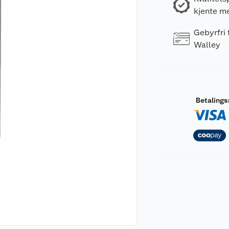
kjente m
Gebyrfri
Walley
Betaling