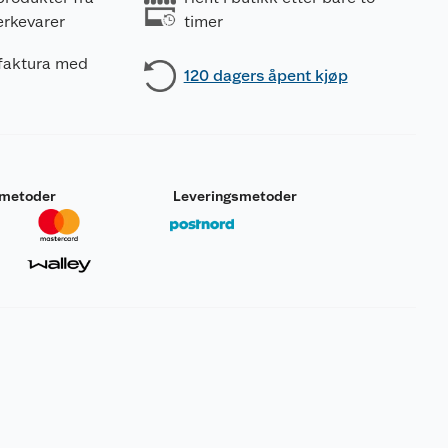
erkevarer
timer
 faktura med
120 dagers åpent kjøp
smetoder
Leveringsmetoder