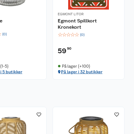
EGMONT LITOR
se
Egmont Spillkort
Kronekort
☆
☆
☆
☆
☆
☆
(
0
)
(
0
)
90
59
(1-5)
På lager (+100)
i 5 butikker
På lager i 32 butikker