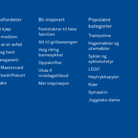
efordeler
Bli inspirert
Populære
kategorier
 kjøp
Festdrakter til hele
familien
Trampoline
 medlem
Alt til grillsesongen
Hagemøbler og
av el-avfall
utemøbler
Velg riktig
 og hent
barnesykkel
Sykler og
regaranti
sykkelutstyr
Oppskrifter
 Mastercard
LEGO
Ukas 4
bedriftskort
middagstilbud
Høytrykkspyler
ake
Mer inspirasjon
Klær
Symaskin
Joggesko dame