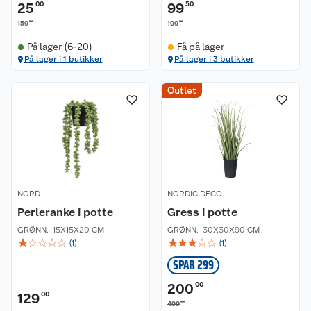
25
00
99
50
00
00
159
199
På lager (6-20)
Få på lager
På lager i 1 butikker
På lager i 3 butikker
Outlet
NORD
NORDIC DECO
Perleranke i potte
Gress i potte
GRØNN
,
15X15X20 CM
GRØNN
,
30X30X90 CM
☆
☆
☆
☆
☆
☆
☆
☆
☆
☆
(
1
)
(
1
)
SPAR 299
200
00
129
00
00
499