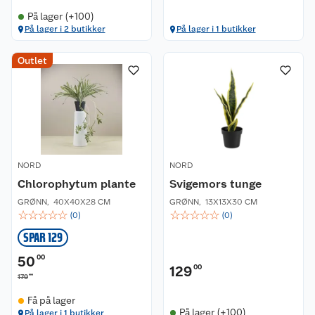
På lager (+100)
På lager i 2 butikker
På lager i 1 butikker
Kundeservice
Outlet
Om oss
Kontakt oss
Nyheter
Angre- og returrett
Våre butikker
Reklamasjon og garanti
NORD
NORD
Chlorophytum plante
Svigemors tunge
Våre merkevarer
Ofte stilte spørsmål
GRØNN
,
40X40X28 CM
GRØNN
,
13X13X30 CM
☆
☆
☆
☆
☆
☆
☆
☆
☆
☆
(
0
)
(
0
)
Coop kjeder
Betalingsalternativer
SPAR 129
Ledige stillinger
Leveringsalternativer
Åpent kjøp
50
00
129
00
00
179
Bærekraft
Pakkesporing
Coop medlem
Få på lager
På lager (+100)
På lager i 1 butikker