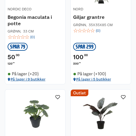
NORDIC DECO
NORD
Begonia maculata i
Giljar grantre
potte
GRØNN
,
35X35X85 CM
☆
☆
☆
☆
☆
(
0
)
GRØNN
,
33 CM
☆
☆
☆
☆
☆
(
0
)
SPAR 79
SPAR 299
50
00
100
00
00
00
129
399
På lager (+20)
På lager (+100)
På lager i 9 butikker
På lager i 5 butikker
Outlet