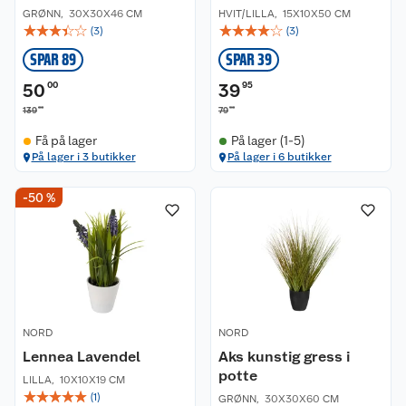
GRØNN
,
30X30X46 CM
HVIT/LILLA
,
15X10X50 CM
☆
☆
☆
☆
☆
☆
☆
☆
☆
☆
(
3
)
(
3
)
SPAR 89
SPAR 39
50
00
39
95
00
90
139
79
Få på lager
På lager (1-5)
På lager i 3 butikker
På lager i 6 butikker
-50 %
NORD
NORD
Lennea Lavendel
Aks kunstig gress i
potte
LILLA
,
10X10X19 CM
☆
☆
☆
☆
☆
(
1
)
GRØNN
,
30X30X60 CM