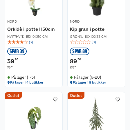
NORD
NORD
Orkidè i potte H50cm
Kip gran i potte
HVIT/HVIT
,
15X10X50 CM
GRØNN
,
10X10X33 CM
☆
☆
☆
☆
☆
☆
☆
☆
☆
☆
(
3
)
(
0
)
SPAR 39
SPAR 89
39
95
89
50
90
00
79
179
På lager (1-5)
På lager (6-20)
På lager i 4 butikker
På lager i 8 butikker
Outlet
Outlet