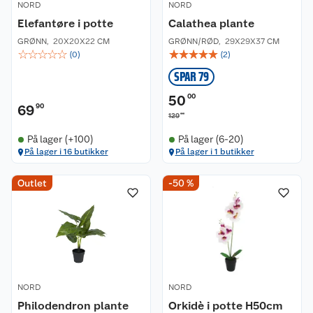
NORD
NORD
Elefantøre i potte
Calathea plante
GRØNN
,
20X20X22 CM
GRØNN/RØD
,
29X29X37 CM
☆
☆
☆
☆
☆
☆
☆
☆
☆
☆
(
0
)
(
2
)
SPAR 79
50
00
69
90
00
129
På lager (+100)
På lager (6-20)
På lager i 16 butikker
På lager i 1 butikker
Outlet
-50 %
NORD
NORD
Philodendron plante
Orkidè i potte H50cm