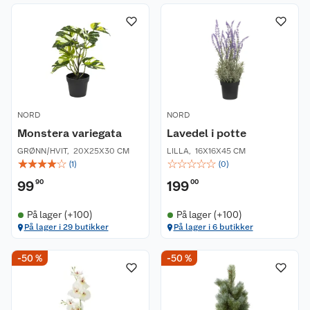
NORD
NORD
Monstera variegata
Lavedel i potte
GRØNN/HVIT
,
20X25X30 CM
LILLA
,
16X16X45 CM
☆
☆
☆
☆
☆
☆
☆
☆
☆
☆
(
1
)
(
0
)
99
90
199
00
På lager (+100)
På lager (+100)
På lager i 29 butikker
På lager i 6 butikker
-50 %
-50 %