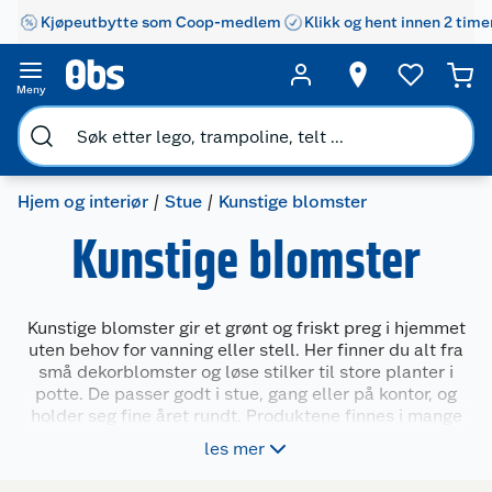
Kjøpeutbytte som Coop-medlem
Klikk og hent innen 2 time
Meny
Hjem og interiør
Stue
Kunstige blomster
Kunstige blomster
Kunstige blomster gir et grønt og friskt preg i hjemmet
uten behov for vanning eller stell. Her finner du alt fra
små dekorblomster og løse stilker til store planter i
potte. De passer godt i stue, gang eller på kontor, og
holder seg fine året rundt. Produktene finnes i mange
varianter og størrelser, slik at du enkelt kan skape et
les mer
uttrykk som passer din stil og ditt rom.