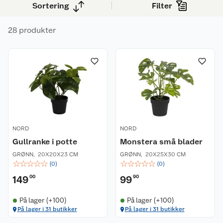
Sortering
Filter
28 produkter
NORD
NORD
Gullranke i potte
Monstera små blader
GRØNN
,
20X20X23 CM
GRØNN
,
20X25X30 CM
☆
☆
☆
☆
☆
☆
☆
☆
☆
☆
(
0
)
(
0
)
149
00
99
90
På lager (+100)
På lager (+100)
På lager i 31 butikker
På lager i 31 butikker