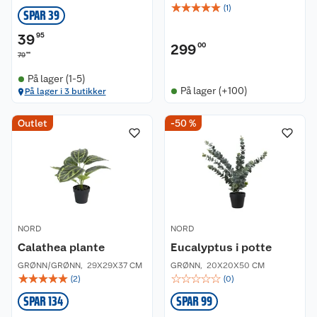
☆
☆
☆
☆
☆
(
1
)
SPAR 39
39
95
299
00
90
79
På lager (1-5)
På lager (+100)
På lager i 3 butikker
Outlet
-50 %
NORD
NORD
Calathea plante
Eucalyptus i potte
GRØNN/GRØNN
,
29X29X37 CM
GRØNN
,
20X20X50 CM
☆
☆
☆
☆
☆
☆
☆
☆
☆
☆
(
2
)
(
0
)
SPAR 134
SPAR 99