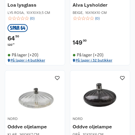
Loa lysglass
Alva Lysholder
LYS ROSA
,
10X10X9,5 CM
BEIGE
,
16X16X10 CM
☆
☆
☆
☆
☆
☆
☆
☆
☆
☆
(
0
)
(
0
)
SPAR 64
64
50
149
00
00
129
På lager (+20)
På lager (+20)
På lager i 4 butikker
På lager i 32 butikker
NORD
NORD
Oddve oljelampe
Oddve oljelampe
KLAR
,
14X14X7 CM
GRÅ
,
10X10X6 CM