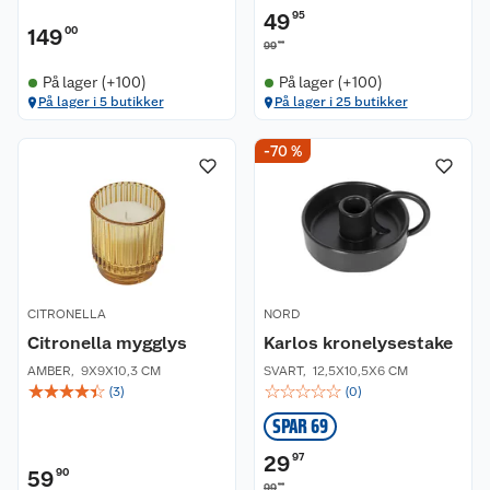
49
95
149
00
90
99
På lager (+100)
På lager (+100)
På lager i 5 butikker
På lager i 25 butikker
-70 %
CITRONELLA
NORD
Citronella mygglys
Karlos kronelysestake
AMBER
,
9X9X10,3 CM
SVART
,
12,5X10,5X6 CM
☆
☆
☆
☆
☆
☆
☆
☆
☆
☆
(
3
)
(
0
)
SPAR 69
29
97
59
90
90
99