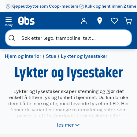
Kjøpeutbytte som Coop-medlem
Klikk og hent innen 2 time
Meny
Hjem og interiør
Stue
Lykter og lysestaker
Lykter og lysestaker
Lykter og lysestaker skaper stemning og gjør det
enkelt å tilføre lys og lunhet i hjemmet. Du kan bruke
dem både inne og ute, med levende lys eller LED. Her
finner du varianter i mange materialer og stiler, som
passer til alt fra bordpynt til vinduskarm eller
uteplass. Velg mellom store og små modeller, med
les mer
eller uten hank, til både telys, kubbelys og kronelys.