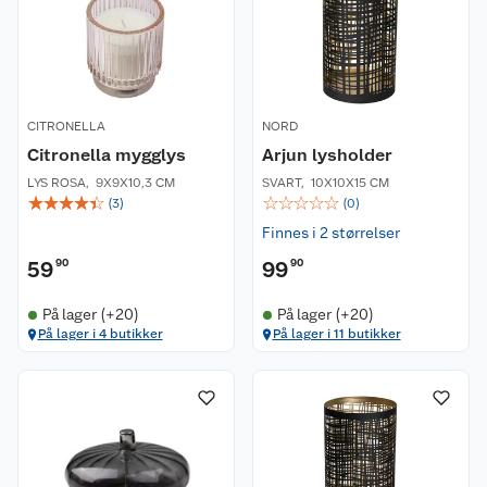
CITRONELLA
NORD
Citronella mygglys
Arjun lysholder
LYS ROSA
,
9X9X10,3 CM
SVART
,
10X10X15 CM
☆
☆
☆
☆
☆
☆
☆
☆
☆
☆
(
3
)
(
0
)
Finnes i 2 størrelser
59
90
99
90
På lager (+20)
På lager (+20)
På lager i 4 butikker
På lager i 11 butikker