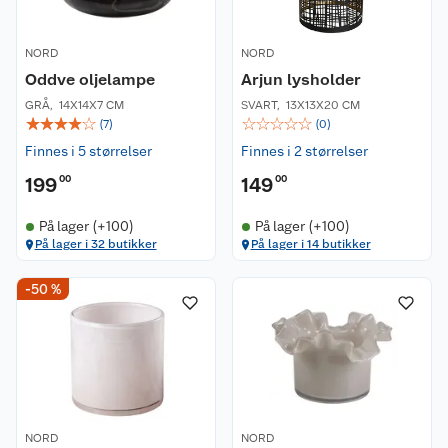
NORD
NORD
Oddve oljelampe
Arjun lysholder
GRÅ
,
14X14X7 CM
SVART
,
13X13X20 CM
☆
☆
☆
☆
☆
☆
☆
☆
☆
☆
(
7
)
(
0
)
Finnes i 5 størrelser
Finnes i 2 størrelser
199
00
149
00
På lager (+100)
På lager (+100)
På lager i 32 butikker
På lager i 14 butikker
-50 %
NORD
NORD