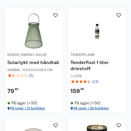
NORDIC ENERGY SOLAR
TENDERFLAME
Solarlykt med håndtak
TenderFuel 1 liter
drivstoff
GRØNN
,
14,5X14,5,X18,5 CM
☆
☆
☆
☆
☆
(
3
)
1 LITER
☆
☆
☆
☆
☆
(
23
)
79
90
159
00
På lager (+50)
På lager (+50)
På lager i 12 butikker
På lager i 26 butikker