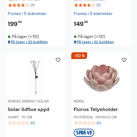
☆
☆
☆
☆
☆
☆
☆
☆
☆
☆
(
7
)
(
7
)
Finnes i 5 størrelser
Finnes i 5 størrelser
199
00
149
00
På lager (+50)
På lager (+50)
På lager i 32 butikker
På lager i 32 butikker
-50 %
NORDIC ENERGY SOLAR
NORD
Solar ildflue spyd
Florus Telysholder
SVART
,
70 CM
HVIT/ROSA
,
11X11X6,5 CM
☆
☆
☆
☆
☆
☆
☆
☆
☆
☆
(
0
)
(
0
)
SPAR 49