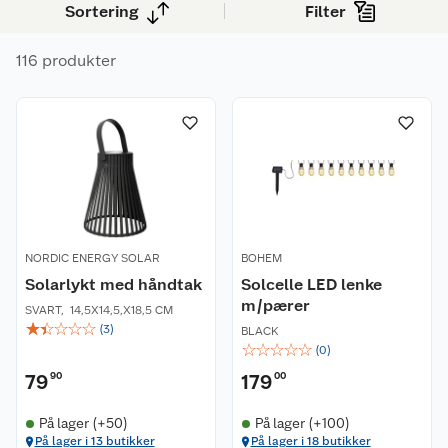
Sortering
Filter
116 produkter
NORDIC ENERGY SOLAR
BOHEM
Solarlykt med håndtak
Solcelle LED lenke
m/pærer
SVART
,
14,5X14,5,X18,5 CM
☆
☆
☆
☆
☆
(
3
)
BLACK
☆
☆
☆
☆
☆
(
0
)
79
90
179
00
På lager (+50)
På lager (+100)
På lager i 13 butikker
På lager i 18 butikker