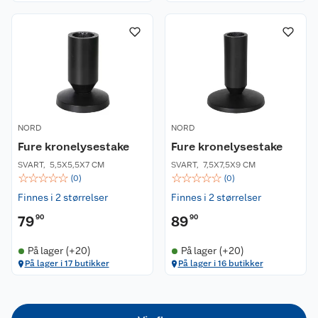
Om oss
Kontakt oss
Nyheter
Angre- og returrett
Våre butikker
Reklamasjon og garanti
NORD
NORD
Våre merkevarer
Ofte stilte spørsmål
Fure kronelysestake
Fure kronelysestake
SVART
,
5,5X5,5X7 CM
SVART
,
7,5X7,5X9 CM
Coop kjeder
Betalingsalternativer
☆
☆
☆
☆
☆
☆
☆
☆
☆
☆
(
0
)
(
0
)
Finnes i 2 størrelser
Finnes i 2 størrelser
Ledige stillinger
Leveringsalternativer
Åpent kjøp
79
90
89
90
Bærekraft
Pakkesporing
Coop medlem
På lager (+20)
På lager (+20)
På lager i 17 butikker
På lager i 16 butikker
Sikkerhetsdatablad
Sikkerhetsdatablad
Retur av el-avfall
Trampoline
Samvirkelag
Kjøpsvilkår
Klikk og hent
Festdrakter til hele familien
Hagemøbler og utemøbler