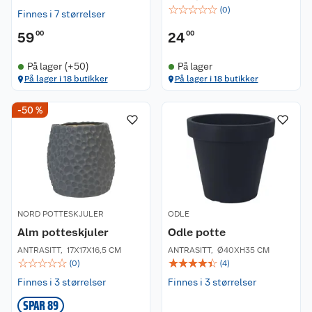
☆
☆
☆
☆
☆
(
0
)
Finnes i 7 størrelser
59
00
24
00
På lager (+50)
På lager
På lager i 18 butikker
På lager i 18 butikker
-50 %
Kundeservice
Om oss
Kontakt oss
Nyheter
Angre- og returrett
NORD POTTESKJULER
ODLE
Våre butikker
Reklamasjon og garanti
Alm potteskjuler
Odle potte
ANTRASITT
,
17X17X16,5 CM
ANTRASITT
,
Ø40XH35 CM
Våre merkevarer
Ofte stilte spørsmål
☆
☆
☆
☆
☆
☆
☆
☆
☆
☆
(
0
)
(
4
)
Finnes i 3 størrelser
Finnes i 3 størrelser
Coop kjeder
Betalingsalternativer
SPAR 89