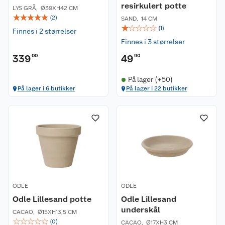
resirkulert potte
LYS GRÅ
,
Ø39XH42 CM
☆
☆
☆
☆
☆
(
2
)
SAND
,
14 CM
☆
☆
☆
☆
☆
(
1
)
Finnes i 2 størrelser
Finnes i 3 størrelser
339
00
49
90
På lager (+50)
På lager i 6 butikker
På lager i 22 butikker
ODLE
ODLE
Odle Lillesand potte
Odle Lillesand
underskål
CACAO
,
Ø15XH13,5 CM
☆
☆
☆
☆
☆
(
0
)
CACAO
,
Ø17XH3 CM