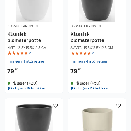
BLOMSTERRINGEN
BLOMSTERRINGEN
Klassisk
Klassisk
blomsterpotte
blomsterpotte
HVIT
,
13,5X13,5X12,5 CM
SVART
,
13,5X13,5X12,5 CM
☆
☆
☆
☆
☆
☆
☆
☆
☆
☆
(
1
)
(
1
)
Finnes i 4 størrelser
Finnes i 4 størrelser
79
90
79
90
På lager (+20)
På lager (+50)
På lager i 18 butikker
På lager i 23 butikker