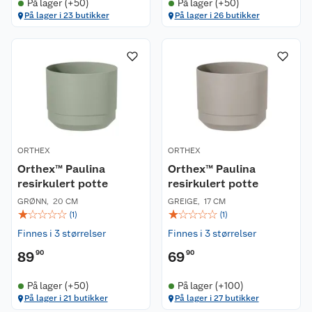
På lager (+50)
På lager (+50)
På lager i 23 butikker
På lager i 26 butikker
ORTHEX
ORTHEX
Orthex™ Paulina
Orthex™ Paulina
resirkulert potte
resirkulert potte
GRØNN
,
20 CM
GREIGE
,
17 CM
☆
☆
☆
☆
☆
☆
☆
☆
☆
☆
(
1
)
(
1
)
Finnes i 3 størrelser
Finnes i 3 størrelser
89
90
69
90
På lager (+50)
På lager (+100)
På lager i 21 butikker
På lager i 27 butikker