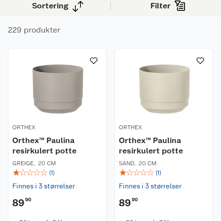
stativ.
Sortering
Filter
229 produkter
ORTHEX
ORTHEX
Orthex™ Paulina
Orthex™ Paulina
resirkulert potte
resirkulert potte
GREIGE
,
20 CM
SAND
,
20 CM
☆
☆
☆
☆
☆
☆
☆
☆
☆
☆
(
1
)
(
1
)
Finnes i 3 størrelser
Finnes i 3 størrelser
89
90
89
90