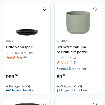
ODLE
ORTHEX
Odle vannspeil
Orthex™ Paulina
resirkulert potte
SORT
,
Ø49XH11,5 CM
☆
☆
☆
☆
☆
(
5
)
GRØNN
,
17 CM
☆
☆
☆
☆
☆
(
1
)
Finnes i 3 størrelser
999
00
69
90
På lager (+50)
På lager (+100)
På lager i 1 butikker
På lager i 27 butikker