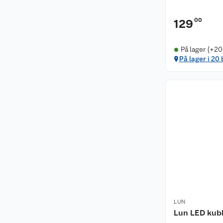
00
129
På lager (+20
På lager i 20
LUN
Lun LED kub