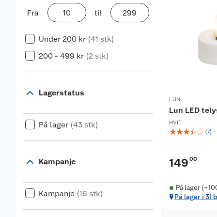
Fra
til
Under 200 kr
(41 stk)
200 - 499 kr
(2 stk)
Lagerstatus
LUN
Lun LED tely
HVIT
På lager
(43 stk)
☆
☆
☆
☆
☆
(
7
)
00
149
Kampanje
På lager (+10
Kampanje
(16 stk)
På lager i 31 