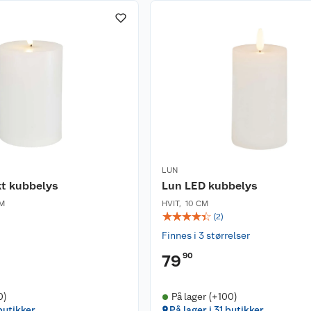
LUN
kt kubbelys
Lun LED kubbelys
CM
HVIT
,
10 CM
☆
☆
☆
☆
☆
(
2
)
Finnes i 3 størrelser
90
79
0)
På lager (+100)
butikker
På lager i 31 butikker