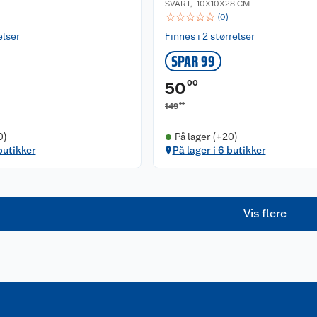
SVART
,
10X10X28 CM
☆
☆
☆
☆
☆
(
0
)
elser
Finnes i 2 størrelser
SPAR 99
00
50
00
149
0)
På lager (+20)
butikker
På lager i 6 butikker
Vis flere