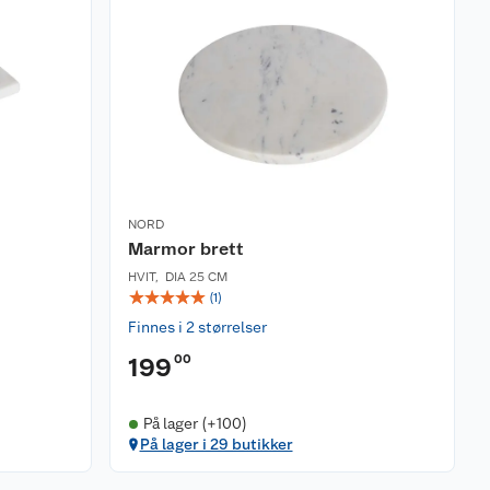
NORD
Marmor brett
HVIT
,
DIA 25 CM
☆
☆
☆
☆
☆
(
1
)
Finnes i 2 størrelser
00
199
På lager (+100)
På lager i 29 butikker