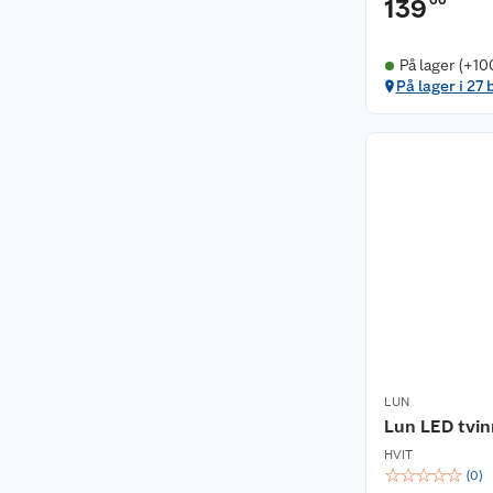
00
139
På lager (+10
På lager i 27 
LUN
Lun LED tvin
HVIT
☆
☆
☆
☆
☆
(
0
)