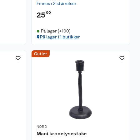
Finnes i 2 størrelser
00
25
På lager (+100)
På lager i 1 butikker
Outlet
NORD
Mani kronelysestake