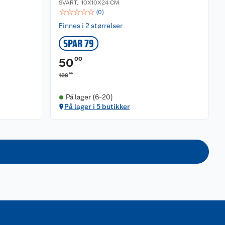
SVART
,
10X10X24 CM
☆
☆
☆
☆
☆
(
0
)
Finnes i 2 størrelser
SPAR 79
00
50
00
129
På lager (6-20)
På lager i 5 butikker