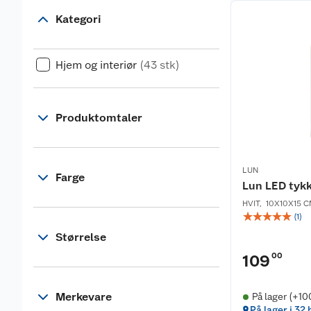
Kategori
Hjem og interiør
(43 stk)
Produktomtaler
LUN
Farge
Lun LED tyk
HVIT
,
10X10X15 
☆
☆
☆
☆
☆
(
1
)
Størrelse
00
109
Merkevare
På lager (+10
På lager i 32 