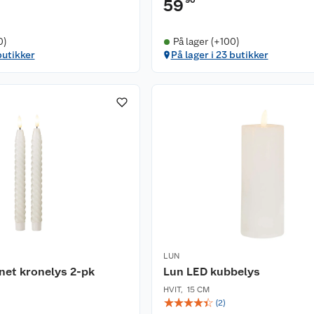
90
59
0)
På lager (+100)
butikker
På lager i 23 butikker
LUN
net kronelys 2-pk
Lun LED kubbelys
HVIT
,
15 CM
☆
☆
☆
☆
☆
(
2
)