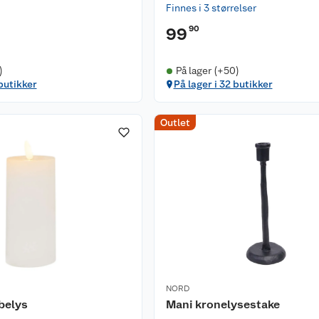
Finnes i 3 størrelser
90
99
)
På lager (+50)
 butikker
På lager i 32 butikker
Outlet
NORD
belys
Mani kronelysestake