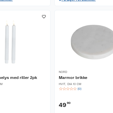
NORD
elys med riller 2pk
Marmor brikke
CM
HVIT
,
DIA 10 CM
☆
☆
☆
☆
☆
(
0
)
90
49