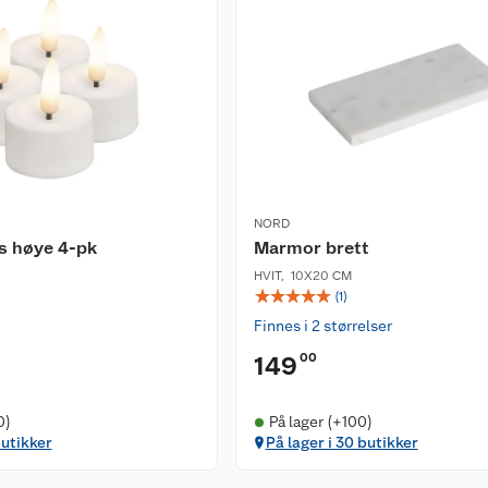
NORD
s høye 4-pk
Marmor brett
HVIT
,
10X20 CM
☆
☆
☆
☆
☆
(
1
)
Finnes i 2 størrelser
00
149
0)
På lager (+100)
butikker
På lager i 30 butikker