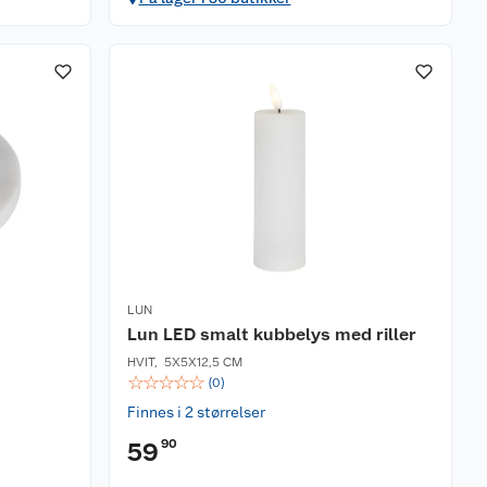
LUN
Lun LED smalt kubbelys med riller
HVIT
,
5X5X12,5 CM
☆
☆
☆
☆
☆
(
0
)
Finnes i 2 størrelser
90
59