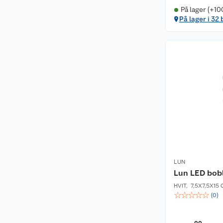
På lager (+10
På lager i 32 
LUN
Lun LED bob
HVIT
,
7,5X7,5X15
☆
☆
☆
☆
☆
(
0
)