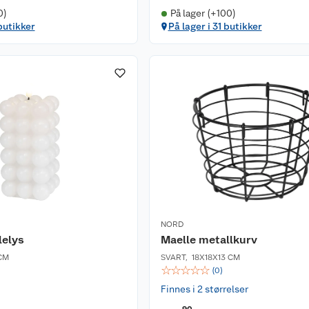
0)
På lager (+100)
butikker
På lager i 31 butikker
NORD
lelys
Maelle metallkurv
 CM
SVART
,
18X18X13 CM
☆
☆
☆
☆
☆
(
0
)
Finnes i 2 størrelser