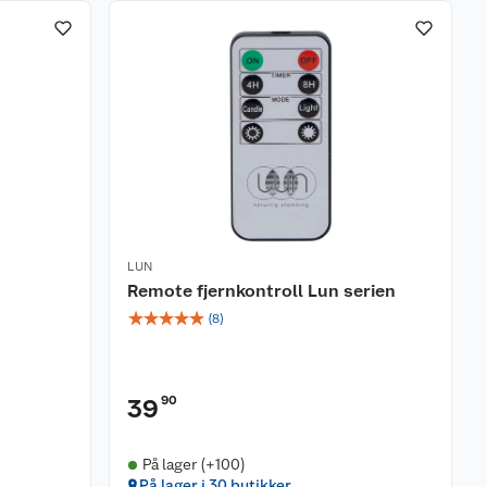
LUN
Remote fjernkontroll Lun serien
☆
☆
☆
☆
☆
(
8
)
90
39
På lager (+100)
På lager i 30 butikker