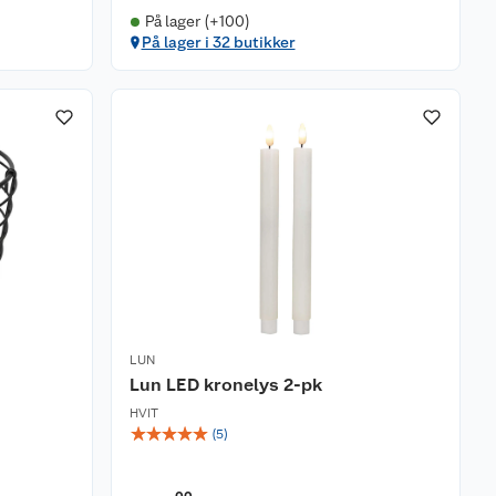
På lager (+100)
På lager i 32 butikker
LUN
Lun LED kronelys 2-pk
HVIT
☆
☆
☆
☆
☆
(
5
)