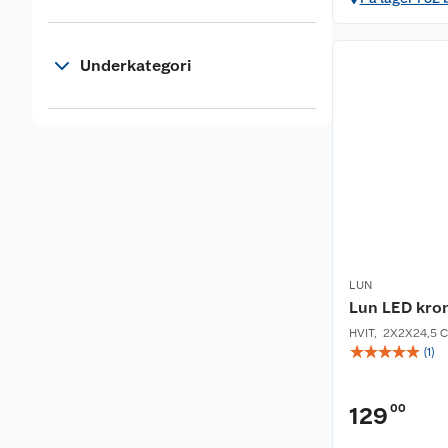
Underkategori
LUN
Lun LED kron
HVIT
,
2X2X24,5 
☆
☆
☆
☆
☆
(
1
)
00
129