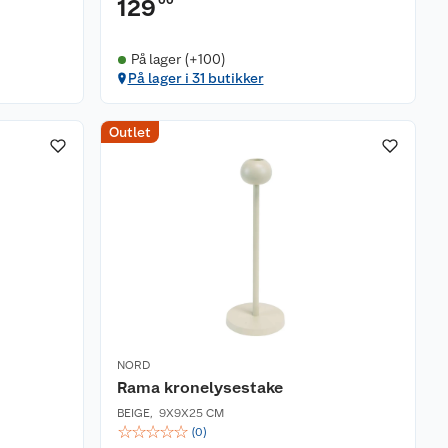
00
129
På lager (+100)
På lager i 31 butikker
Outlet
NORD
Rama kronelysestake
BEIGE
,
9X9X25 CM
☆
☆
☆
☆
☆
(
0
)