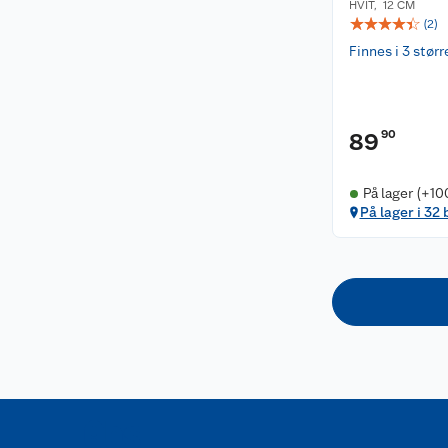
HVIT
,
12 CM
☆
☆
☆
☆
☆
(
2
)
Finnes i 3 størr
90
89
På lager (+10
På lager i 32 