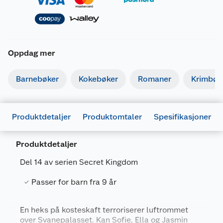
Oppdag mer
Barnebøker
Kokebøker
Romaner
Krimbøk
Produktdetaljer
Produktomtaler
Spesifikasjoner
Produktdetaljer
Del 14 av serien Secret Kingdom
Generelt
Passer for barn fra 9 år
Artikkelnummer
9788231614050
Leverandørens
En heks på kosteskaft terroriserer luftrommet
9788231614050
over Svanepalasset. Kan Sofie, Ella og Jasmin
artikkelnummer