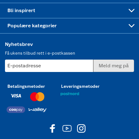
Mer inspirasjon
Symaskin
Bli inspirert
Joggesko dame
Populære kategorier
Nyhetsbrev
Få ukens tilbud rett i e-postkassen
E-postadresse
Meld meg på
Betalingsmetoder
Leveringsmetoder