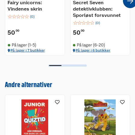
Fairy unicorns:
Secret Seven
Vindenes skrin
detektivklubben:
Sporløst forsvunnet
☆
☆
☆
☆
☆
(
0
)
☆
☆
☆
☆
☆
(
0
)
50
00
50
00
På lager (1-5)
På lager (6-20)
På lager i 7 butikker
På lager i 6 butikker
Kundeservice
Andre alternativer
Om oss
Kontakt oss
Nyheter
Angre- og returrett
Våre butikker
Reklamasjon og garanti
Våre merkevarer
Ofte stilte spørsmål