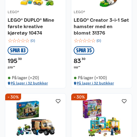
LEGO®
LEGO®
LEGO® DUPLO® Mine
LEGO® Creator 3-i-1 Søt
første kreative
hamster med en
kjøretøy 10474
blomst 31376
☆
☆
☆
☆
☆
☆
☆
☆
☆
☆
(
0
)
(
0
)
SPAR 83
SPAR 35
195
30
83
30
00
00
279
119
På lager (+20)
På lager (+100)
På lager i 32 butikker
På lager i 32 butikker
- 30%
- 30%