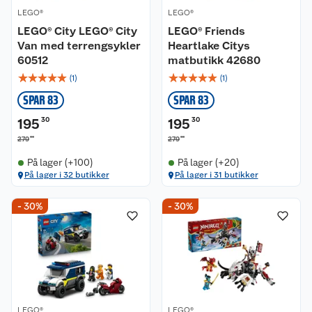
LEGO®
LEGO®
LEGO® City LEGO® City
LEGO® Friends
Van med terrengsykler
Heartlake Citys
60512
matbutikk 42680
☆
☆
☆
☆
☆
☆
☆
☆
☆
☆
(
1
)
(
1
)
SPAR 83
SPAR 83
195
30
195
30
00
00
279
279
På lager (+100)
På lager (+20)
På lager i 32 butikker
På lager i 31 butikker
- 30%
- 30%
LEGO®
LEGO®