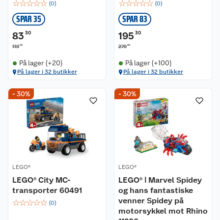
☆
☆
☆
☆
☆
☆
☆
☆
☆
☆
(
0
)
(
0
)
SPAR 35
SPAR 83
83
30
195
30
00
00
119
279
På lager (+20)
På lager (+100)
På lager i 32 butikker
På lager i 32 butikker
- 30%
- 30%
LEGO®
LEGO®
LEGO® City MC-
LEGO® ǀ Marvel Spidey
transporter 60491
og hans fantastiske
venner Spidey på
☆
☆
☆
☆
☆
(
0
)
motorsykkel mot Rhino