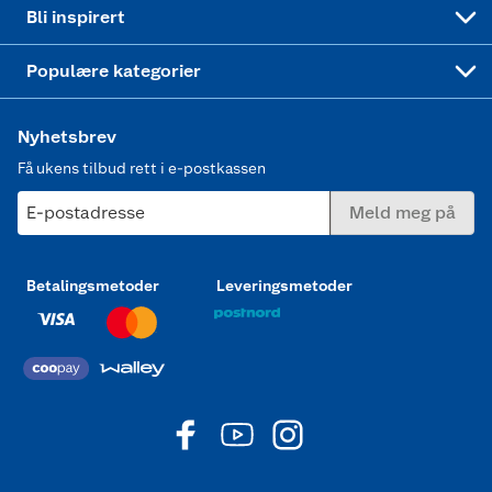
Mer inspirasjon
Symaskin
Bli inspirert
Joggesko dame
Populære kategorier
Nyhetsbrev
Få ukens tilbud rett i e-postkassen
E-postadresse
Meld meg på
Betalingsmetoder
Leveringsmetoder