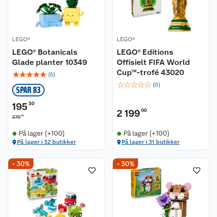
LEGO®
LEGO®
LEGO® Botanicals
LEGO® Editions
Glade planter 10349
Offisielt FIFA World
Cup™-trofé 43020
☆
☆
☆
☆
☆
(
5
)
☆
☆
☆
☆
☆
(
0
)
SPAR 83
195
30
2 199
00
00
279
På lager (+100)
På lager (+100)
På lager i 32 butikker
På lager i 31 butikker
- 30%
- 30%