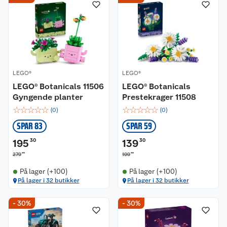
LEGO®
LEGO®
LEGO® Botanicals 11506
LEGO® Botanicals
Gyngende planter
Prestekrager 11508
☆
☆
☆
☆
☆
☆
☆
☆
☆
☆
(
0
)
(
0
)
SPAR 83
SPAR 59
195
30
139
30
00
00
279
199
På lager (+100)
På lager (+100)
På lager i 32 butikker
På lager i 32 butikker
- 30%
- 30%