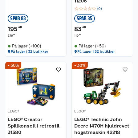
11206
☆
☆
☆
☆
☆
(
0
)
SPAR 83
SPAR 35
195
30
83
30
00
00
279
119
På lager (+100)
På lager (+50)
På lager i 32 butikker
På lager i 32 butikker
- 30%
- 30%
Kundeservice
Om oss
Kontakt oss
Nyheter
Angre- og returrett
LEGO®
LEGO®
Våre butikker
Reklamasjon og garanti
LEGO® Creator
LEGO® Technic John
Spillkonsoll i retrostil
Deere 1470H hjuldrevet
Våre merkevarer
Ofte stilte spørsmål
31380
hogstmaskin 42218