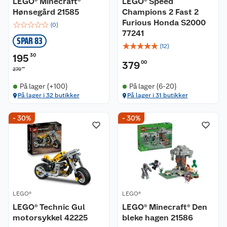
LEGO® Minecraft®
LEGO® Speed
Hønsegård 21585
Champions 2 Fast 2
Furious Honda S2000
☆
☆
☆
☆
☆
(
0
)
77241
SPAR 83
☆
☆
☆
☆
☆
(
12
)
195
30
379
00
00
279
På lager (+100)
På lager (6-20)
På lager i 32 butikker
På lager i 31 butikker
- 30%
- 30%
LEGO®
LEGO®
LEGO® Technic Gul
LEGO® Minecraft® Den
motorsykkel 42225
bleke hagen 21586