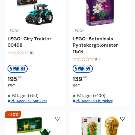
LEGO®
LEGO®
LEGO® City Traktor
LEGO® Botanicals
60498
Pyntekorgblomster
11514
☆
☆
☆
☆
☆
(
0
)
☆
☆
☆
☆
☆
(
0
)
SPAR 83
SPAR 59
195
30
139
30
00
00
279
199
På lager (+50)
På lager (+100)
På lager i 32 butikker
På lager i 30 butikker
- 30%