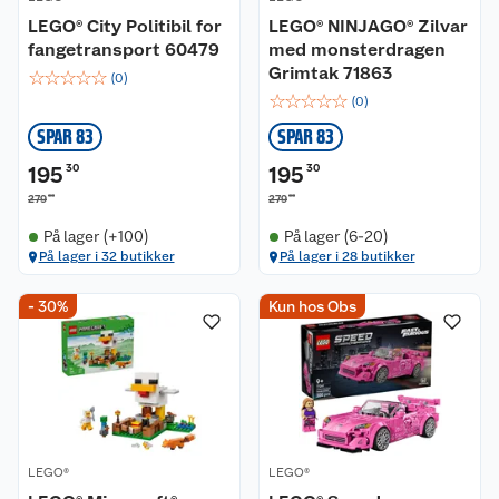
LEGO® City Politibil for
LEGO® NINJAGO® Zilvar
fangetransport 60479
med monsterdragen
Grimtak 71863
☆
☆
☆
☆
☆
(
0
)
☆
☆
☆
☆
☆
(
0
)
SPAR 83
SPAR 83
195
30
195
30
00
00
279
279
På lager (+100)
På lager (6-20)
På lager i 32 butikker
På lager i 28 butikker
- 30%
Kun hos Obs
LEGO®
LEGO®