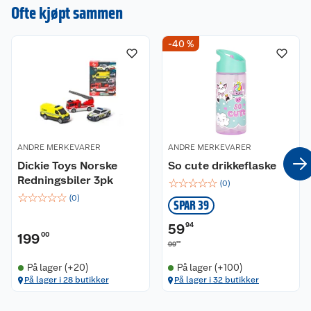
en omtale.
Ofte kjøpt sammen
-40 %
ANDRE MERKEVARER
ANDRE MERKEVARER
Dickie Toys Norske
So cute drikkeflaske
Redningsbiler 3pk
☆
☆
☆
☆
☆
(
0
)
☆
☆
☆
☆
☆
(
0
)
SPAR 39
59
94
199
00
90
99
På lager (+20)
På lager (+100)
På lager i 28 butikker
På lager i 32 butikker