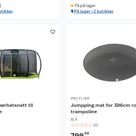
)
Få på lager
utikker
På lager i 2 butikker
PRO FLYER
kerhetsnett til
Jumpping mat for 396cm r
e
trampoline
BLÅ
☆
☆
☆
☆
☆
(
0
)
00
799