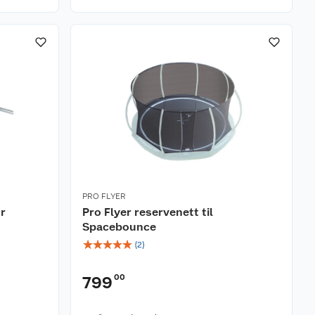
PRO FLYER
or
Pro Flyer reservenett til
Spacebounce
☆
☆
☆
☆
☆
(
2
)
00
799