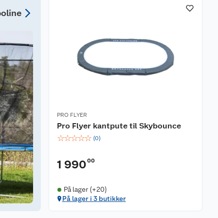
poline
PRO FLYER
Pro Flyer kantpute til Skybounce
☆
☆
☆
☆
☆
(
0
)
00
1 990
På lager (+20)
På lager i 3 butikker