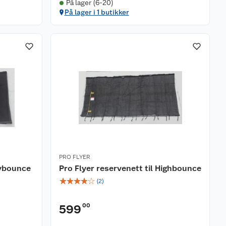
På lager (6-20)
På lager i 1 butikker
PRO FLYER
kybounce
Pro Flyer reservenett til Highbounce
☆
☆
☆
☆
☆
(
2
)
00
599