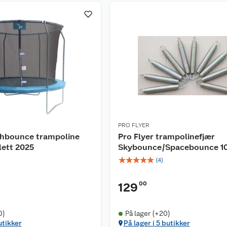
PRO FLYER
ighbounce trampoline
Pro Flyer trampolinefjær
lett 2025
Skybounce/Spacebounce 10
☆
☆
☆
☆
☆
(
4
)
00
129
0)
På lager (+20)
utikker
På lager i 5 butikker