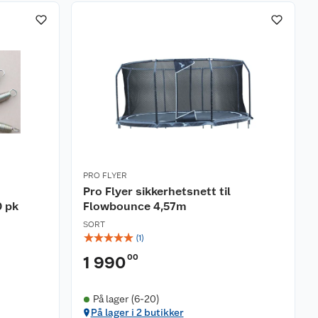
PRO FLYER
Pro Flyer sikkerhetsnett til
 pk
Flowbounce 4,57m
SORT
☆
☆
☆
☆
☆
(
1
)
00
1 990
På lager (6-20)
På lager i 2 butikker