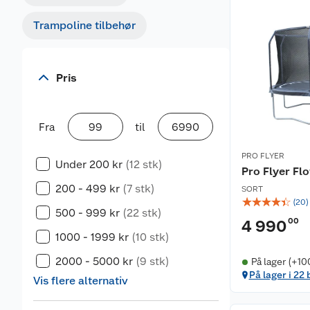
Trampoline tilbehør
Pris
Fra
til
PRO FLYER
Under 200 kr
(12 stk)
Pro Flyer F
200 - 499 kr
(7 stk)
SORT
☆
☆
☆
☆
☆
(
20
)
500 - 999 kr
(22 stk)
00
4 990
1000 - 1999 kr
(10 stk)
2000 - 5000 kr
(9 stk)
På lager (+10
På lager i 22 
Vis flere alternativ