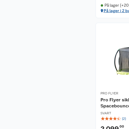
På lager (+20
På lager i 2 b
PRO FLYER
Pro Flyer sik
Spacebounc
SVART
☆
☆
☆
☆
☆
(
2
)
00
2 099