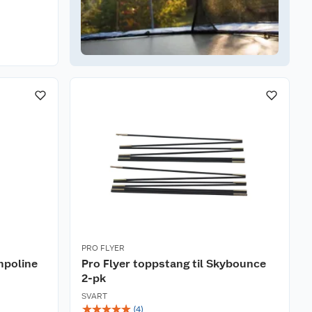
PRO FLYER
mpoline
Pro Flyer toppstang til Skybounce
2-pk
SVART
☆
☆
☆
☆
☆
(
4
)