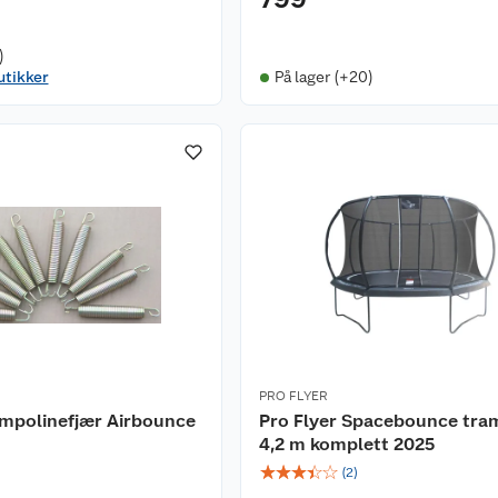
)
utikker
På lager (+20)
PRO FLYER
ampolinefjær Airbounce
Pro Flyer Spacebounce tra
4,2 m komplett 2025
☆
☆
☆
☆
☆
(
2
)