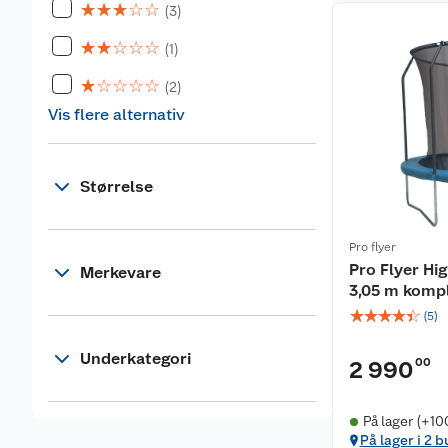
☆
☆
☆
☆
☆
(3)
☆
☆
☆
☆
☆
(1)
☆
☆
☆
☆
☆
(2)
Vis flere alternativ
Størrelse
Pro flyer
Pro Flyer H
Merkevare
3,05 m komp
☆
☆
☆
☆
☆
(
5
)
Underkategori
00
2 990
På lager (+10
På lager i 2 b