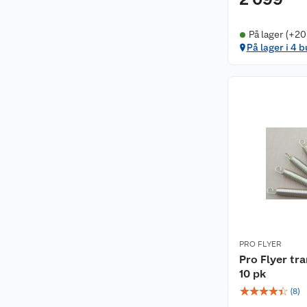
På lager (+20
På lager i 4 b
PRO FLYER
Pro Flyer tr
10 pk
☆
☆
☆
☆
☆
(
8
)