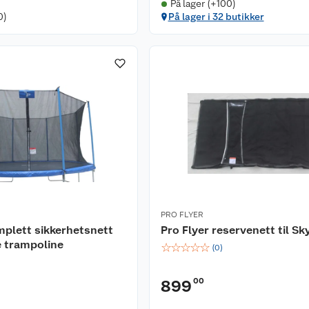
På lager (+100)
0)
På lager i 32 butikker
PRO FLYER
mplett sikkerhetsnett
Pro Flyer reservenett til S
e trampoline
☆
☆
☆
☆
☆
(
0
)
00
899