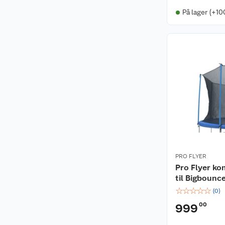
På lager (+10
PRO FLYER
Pro Flyer ko
til Bigbounc
☆
☆
☆
☆
☆
(
0
)
00
999