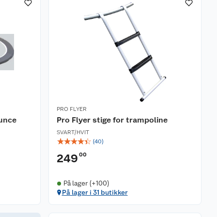
PRO FLYER
ounce
Pro Flyer stige for trampoline
SVART/HVIT
☆
☆
☆
☆
☆
(
40
)
00
249
På lager (+100)
På lager i 31 butikker