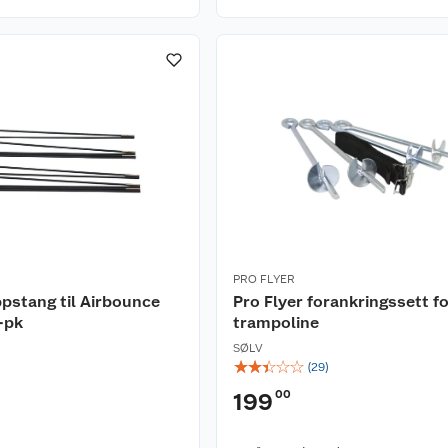
PRO FLYER
ppstang til Airbounce
Pro Flyer forankringssett f
-pk
trampoline
SØLV
☆
☆
☆
☆
☆
(
29
)
00
199