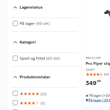
Lagerstatus
På lager
(49 stk)
Kategori
Sport og fritid
(62 stk)
PRO FLYER
Pro Flyer st
SVART
☆
☆
☆
☆
☆
(
47
)
Produktomtaler
00
349
☆
☆
☆
☆
☆
(23)
På lager (+20
På lager i 23 
☆
☆
☆
☆
☆
(11)