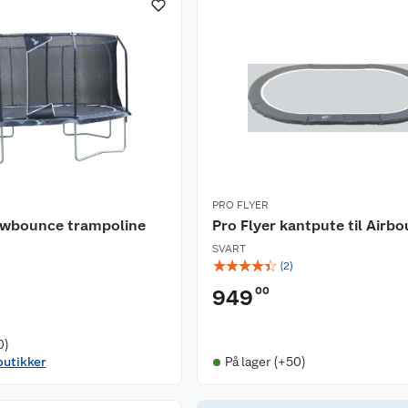
PRO FLYER
lowbounce trampoline
Pro Flyer kantpute til Airb
SVART
☆
☆
☆
☆
☆
(
2
)
00
949
0)
butikker
På lager (+50)