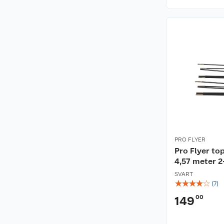
PRO FLYER
Pro Flyer to
4,57 meter 2
SVART
☆
☆
☆
☆
☆
(
7
)
00
149