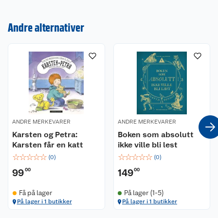
Om oss
Kontakt oss
Andre alternativer
Nyheter
Angre- og returrett
Våre butikker
Reklamasjon og garanti
Våre merkevarer
Ofte stilte spørsmål
Coop kjeder
Betalingsalternativer
ANDRE MERKEVARER
ANDRE MERKEVARER
Karsten og Petra:
Boken som absolutt
Ledige stillinger
Leveringsalternativer
Åpent kjøp
Karsten får en katt
ikke ville bli lest
☆
☆
☆
☆
☆
☆
☆
☆
☆
☆
(
0
)
(
0
)
Bærekraft
Pakkesporing
Coop medlem
99
00
149
00
Sikkerhetsdatablad
Sikkerhetsdatablad
Retur av el-avfall
Trampoline
Få på lager
På lager (1-5)
På lager i 1 butikker
På lager i 1 butikker
Samvirkelag
Kjøpsvilkår
Klikk og hent
Festdrakter til hele familien
Hagemøbler og utemøbler