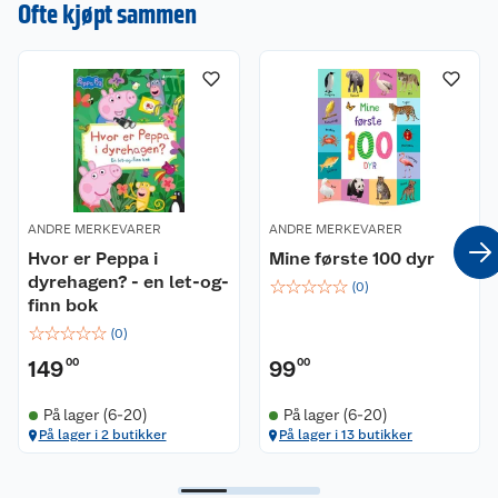
en omtale.
Ofte kjøpt sammen
ANDRE MERKEVARER
ANDRE MERKEVARER
Hvor er Peppa i
Mine første 100 dyr
dyrehagen? - en let-og-
☆
☆
☆
☆
☆
(
0
)
finn bok
☆
☆
☆
☆
☆
(
0
)
149
00
99
00
På lager (6-20)
På lager (6-20)
På lager i 2 butikker
På lager i 13 butikker
Kundeservice