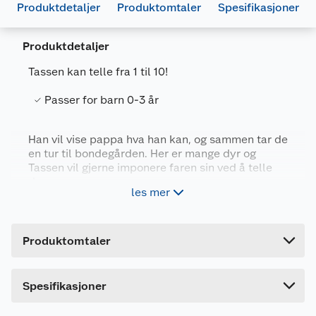
Produktdetaljer
Produktomtaler
Spesifikasjoner
Produktdetaljer
Tassen kan telle fra 1 til 10!
Generelt
Passer for barn 0-3 år
Artikkelnummer
9788202187859
Leverandørens
Han vil vise pappa hva han kan, og sammen tar de
9788202187859
en tur til bondegården. Her er mange dyr og
artikkelnummer
Tassen vil gjerne imponere faren sin ved å telle
Forpakningsmål
dyra.
les mer
En solid og underholdende pappbok med klaffer.
Bruttovekt
0.35 kg
Løft på klaffene, så finner du riktig svar. CE-
merket: Egnet for barn i alle aldre
Høyde
17 cm
Produktomtaler
Lengde
1 cm
Bredde
17 cm
Dette produktet har ikke fått noen omtale ennå.
Spesifikasjoner
Hvis du kjøper produktet får du invitasjon til å gi