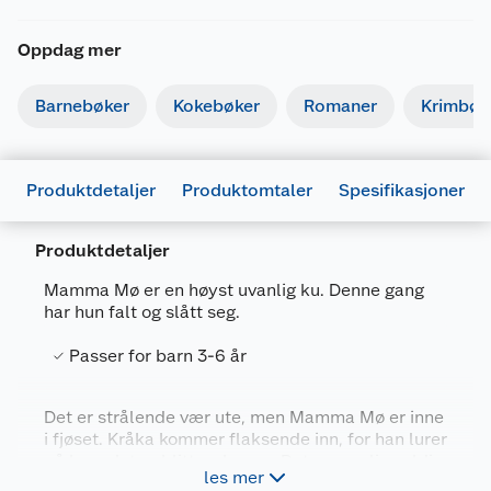
Oppdag mer
Barnebøker
Kokebøker
Romaner
Krimbøk
Produktdetaljer
Produktomtaler
Spesifikasjoner
Produktdetaljer
Mamma Mø er en høyst uvanlig ku. Denne gang
har hun falt og slått seg.
Generelt
Passer for barn 3-6 år
Artikkelnummer
9788204121622
Leverandørens
9788204121622
Det er strålende vær ute, men Mamma Mø er inne
artikkelnummer
i fjøset. Kråka kommer flaksende inn, for han lurer
Forpakningsmål
på hvor det er blitt av henne. Det er nemlig veldig
les mer
rart at hun er inne i det vakre været. I fjøset finner