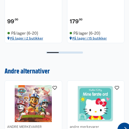
99
00
179
00
På lager (6-20)
På lager (6-20)
På lager i 2 butikker
På lager i 15 butikker
Kundeservice
Om oss
Kontakt oss
Andre alternativer
Nyheter
Angre- og returrett
Våre butikker
Reklamasjon og garanti
Våre merkevarer
Ofte stilte spørsmål
Coop kjeder
Betalingsalternativer
ANDRE MERKEVARER
andre merkevarer