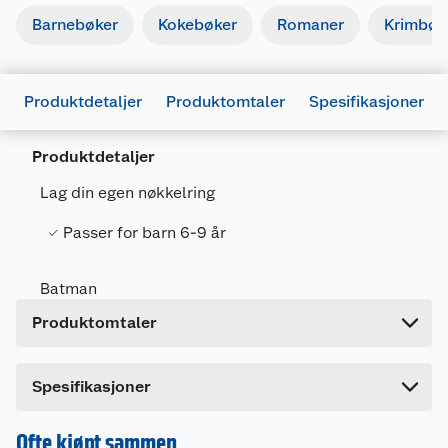
Barnebøker
Kokebøker
Romaner
Krimbøk
Produktdetaljer
Produktomtaler
Spesifikasjoner
Generelt
Artikkelnummer
5056480398408
Produktdetaljer
Leverandørens
5056480398408
Lag din egen nøkkelring
artikkelnummer
Passer for barn 6-9 år
Forpakningsmål
Bruttovekt
0.21 kg
Batman
Høyde
25 cm
Produktomtaler
Lengde
4 cm
Bredde
18 cm
Dette produktet har ikke fått noen omtale ennå.
Spesifikasjoner
Hvis du kjøper produktet får du invitasjon til å gi
en omtale.
Ofte kjøpt sammen