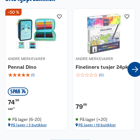
-50 %
ANDRE MERKEVARER
ANDRE MERKEVARER
Pennal Dino
Fineliners tusjer 24pk
☆
☆
☆
☆
☆
☆
☆
☆
☆
☆
(
1
)
(
0
)
SPAR 74
74
50
79
00
00
149
På lager (6-20)
På lager (+20)
På lager i 3 butikker
På lager i 19 butikker