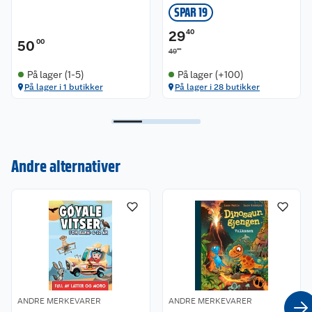
SPAR 19
29
40
50
00
00
49
På lager (1-5)
På lager (+100)
På lager i 1 butikker
På lager i 28 butikker
Kundeservice
Om oss
Kontakt oss
Andre alternativer
Nyheter
Angre- og returrett
Våre butikker
Reklamasjon og garanti
Våre merkevarer
Ofte stilte spørsmål
Coop kjeder
Betalingsalternativer
ANDRE MERKEVARER
ANDRE MERKEVARER