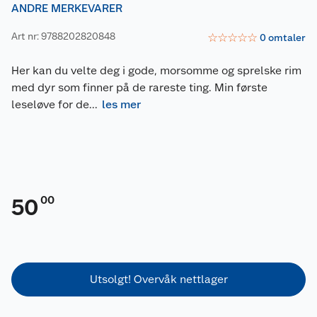
ANDRE MERKEVARER
Art nr: 9788202820848
☆
☆
☆
☆
☆
0
omtaler
Her kan du velte deg i gode, morsomme og sprelske rim
med dyr som finner på de rareste ting. Min første
leseløve for de
...
les mer
00
50
Utsolgt! Overvåk nettlager