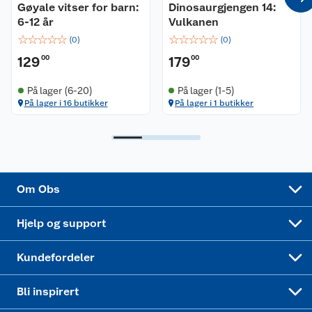
Gøyale vitser for barn:
Dinosaurgjengen 14:
Ledige stillinger
Leveringsalternativer
Åpent kjøp
6-12 år
Vulkanen
☆
☆
☆
☆
☆
☆
☆
☆
☆
☆
(
0
)
(
0
)
Bærekraft
Pakkesporing
Coop medlem
129
00
179
00
Sikkerhetsdatablad
Sikkerhetsdatablad
Retur av el-avfall
Trampoline
På lager (6-20)
På lager (1-5)
På lager i 16 butikker
På lager i 1 butikker
Samvirkelag
Kjøpsvilkår
Klikk og hent
Festdrakter til hele familien
Hagemøbler og utemøbler
Virksomheten
Personvern
Matvaregaranti
Alt til grillsesongen
Sykler og sykkelutstyr
Sponsorvirksomhet
Cookies
Coop Mastercard
Velg riktig barnesykkel
LEGO
Om Obs
Leveringstid
Coop bedriftskort
Oppskrifter
Høytrykkspyler
Hjelp og support
Min kake
Ukas 4 middagstilbud
Klær
Kundefordeler
Mer inspirasjon
Symaskin
Bli inspirert