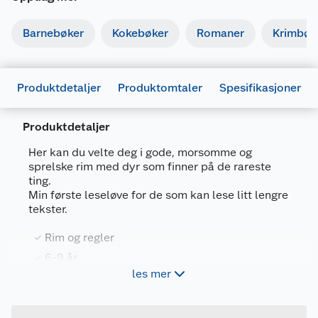
Barnebøker
Kokebøker
Romaner
Krimbøk
Produktdetaljer
Produktomtaler
Spesifikasjoner
Produktdetaljer
Her kan du velte deg i gode, morsomme og
sprelske rim med dyr som finner på de rareste
Generelt
ting.
Min første leseløve for de som kan lese litt lengre
Artikkelnummer
9788202820848
tekster.
Leverandørens
9788202820848
artikkelnummer
Rim og regler
6-9 år
Forpakningsmål
les mer
Bruttovekt
0.256 kg
Her kan du velte deg i gode, morsomme og
Høyde
21.8 cm
sprelske rim med dyr som finner på de rareste