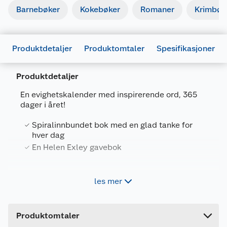
Barnebøker
Kokebøker
Romaner
Krimbøk
Produktdetaljer
Produktomtaler
Spesifikasjoner
Produktdetaljer
En evighetskalender med inspirerende ord, 365
dager i året!
Generelt
Spiralinnbundet bok med en glad tanke for
Artikkelnummer
9788234103148
hver dag
Leverandørens
En Helen Exley gavebok
9788234103148
artikkelnummer
Forpakningsmål
Dette er en gave som vil forandre ditt liv. Den er
les mer
breddfull av livsglede og begeistring. Hver dag
Bruttovekt
0.361 kg
har et positivt sitat og en frisk, enkel illustrasjon.
Høyde
14 cm
Nyt dem! Gled deg til hver eneste dag! Boken er
Produktomtaler
spiralinnbundet og kan stå av seg selv der det
Lengde
3.3 cm
måtte passe best.