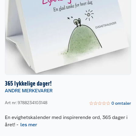
365 lykkelige dager!
ANDRE MERKEVARER
Art nr: 9788234103148
☆
☆
☆
☆
☆
0
omtaler
En evighetskalender med inspirerende ord, 365 dager i
året!
-
les mer