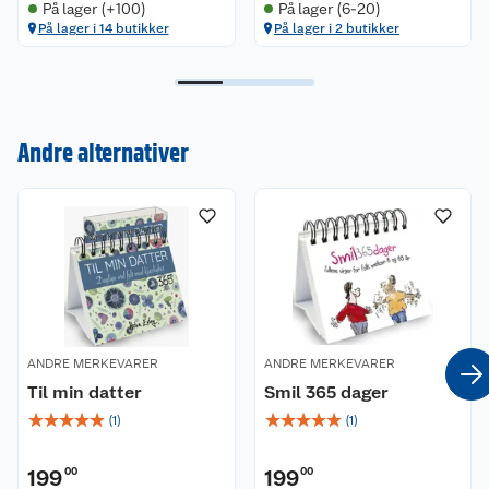
På lager (+100)
På lager (6-20)
På lager i 14 butikker
På lager i 2 butikker
Kundeservice
Om oss
Kontakt oss
Andre alternativer
Nyheter
Angre- og returrett
Våre butikker
Reklamasjon og garanti
Våre merkevarer
Ofte stilte spørsmål
Coop kjeder
Betalingsalternativer
ANDRE MERKEVARER
ANDRE MERKEVARER
Til min datter
Smil 365 dager
Ledige stillinger
Leveringsalternativer
Åpent kjøp
☆
☆
☆
☆
☆
☆
☆
☆
☆
☆
(
1
)
(
1
)
Bærekraft
Pakkesporing
Coop medlem
199
00
199
00