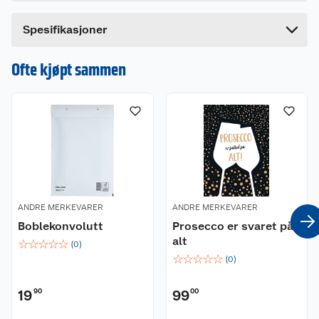
Bredde
13.5 cm
Dette produktet har ikke fått noen omtale ennå.
Spesifikasjoner
Hvis du kjøper produktet får du invitasjon til å gi
en omtale.
Ofte kjøpt sammen
ANDRE MERKEVARER
ANDRE MERKEVARER
Boblekonvolutt
Prosecco er svaret på
alt
☆
☆
☆
☆
☆
(
0
)
☆
☆
☆
☆
☆
(
0
)
19
90
99
00