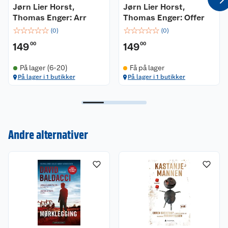
Jørn Lier Horst,
Jørn Lier Horst,
Thomas Enger: Arr
Thomas Enger: Offer
☆
☆
☆
☆
☆
☆
☆
☆
☆
☆
(
0
)
(
0
)
149
00
149
00
På lager (6-20)
Få på lager
På lager i 1 butikker
På lager i 1 butikker
Kundeservice
Andre alternativer
Om oss
Kontakt oss
Nyheter
Angre- og returrett
Våre butikker
Reklamasjon og garanti
Våre merkevarer
Ofte stilte spørsmål