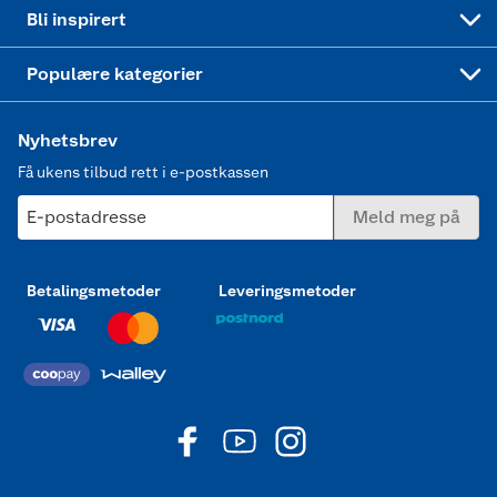
Mer inspirasjon
Symaskin
Bli inspirert
Joggesko dame
Populære kategorier
Nyhetsbrev
Få ukens tilbud rett i e-postkassen
E-postadresse
Meld meg på
Betalingsmetoder
Leveringsmetoder