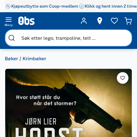
Kjøpeutbytte som Coop-medlem
Klikk og hent innen 2 time
Meny
Bøker
Krimbøker