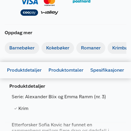
Oppdag mer
Barnebøker
Kokebøker
Romaner
Krimbøk
Produktdetaljer
Produktomtaler
Spesifikasjoner
Produktdetaljer
Serie: Alexander Blix og Emma Ramm (nr. 3)
Generelt
Krim
Artikkelnummer
9788284150161
Leverandørens
Etterforsker Sofia Kovic har funnet en
9788284150161
sammenheng mellom flere drap og dødsfall i