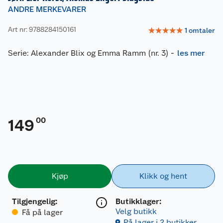
ANDRE MERKEVARER
Art nr: 9788284150161
☆
☆
☆
☆
☆
1
omtaler
Serie: Alexander Blix og Emma Ramm (nr. 3)
-
les mer
00
149
Kjøp
Klikk og hent
Tilgjengelig
:
Butikklager:
Velg butikk
Få på lager
På lager i 2 butikker