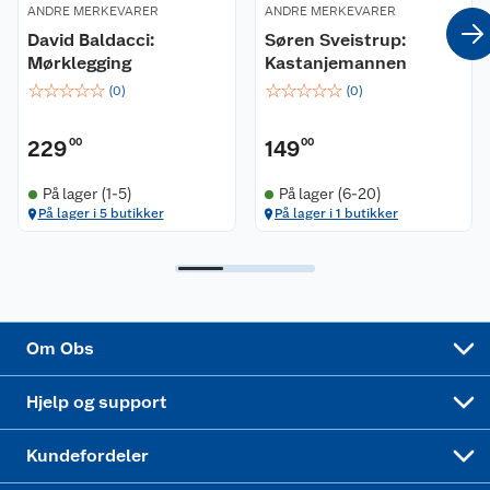
ANDRE MERKEVARER
ANDRE MERKEVARER
Coop kjeder
Betalingsalternativer
David Baldacci:
Søren Sveistrup:
Mørklegging
Kastanjemannen
Ledige stillinger
Leveringsalternativer
Åpent kjøp
☆
☆
☆
☆
☆
☆
☆
☆
☆
☆
(
0
)
(
0
)
Bærekraft
Pakkesporing
Coop medlem
229
00
149
00
Sikkerhetsdatablad
Sikkerhetsdatablad
Retur av el-avfall
Trampoline
På lager (1-5)
På lager (6-20)
På lager i 5 butikker
På lager i 1 butikker
Samvirkelag
Kjøpsvilkår
Klikk og hent
Festdrakter til hele familien
Hagemøbler og utemøbler
Virksomheten
Personvern
Matvaregaranti
Alt til grillsesongen
Sykler og sykkelutstyr
Sponsorvirksomhet
Cookies
Coop Mastercard
Velg riktig barnesykkel
LEGO
Om Obs
Leveringstid
Coop bedriftskort
Oppskrifter
Høytrykkspyler
Hjelp og support
Min kake
Ukas 4 middagstilbud
Klær
Kundefordeler