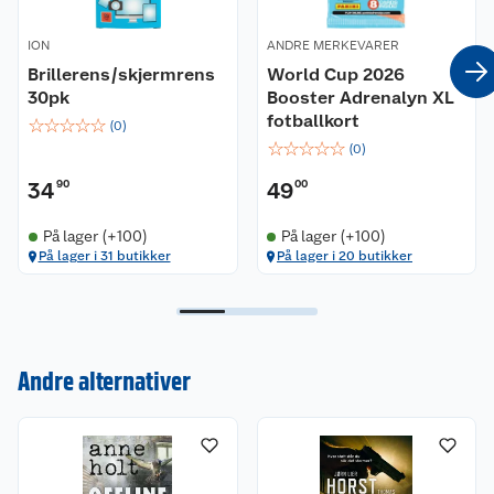
hele landet.
ION
ANDRE MERKEVARER
Thulin og Hess kjemper mot tiden, de frykter at
Brillerens/skjermrens
World Cup 2026
morderen har en plan og at flere liv står i fare.
30pk
Booster Adrenalyn XL
fotballkort
☆
☆
☆
☆
☆
(
0
)
☆
☆
☆
☆
☆
(
0
)
34
90
49
00
På lager (+100)
På lager (+100)
På lager i 31 butikker
På lager i 20 butikker
Kundeservice
Andre alternativer
Om oss
Kontakt oss
Nyheter
Angre- og returrett