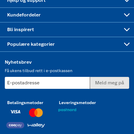
Hjelp og support
Min kake
Ukas 4 middagstilbud
Klær
Kundefordeler
Mer inspirasjon
Symaskin
Bli inspirert
Joggesko dame
Populære kategorier
Nyhetsbrev
Få ukens tilbud rett i e-postkassen
E-postadresse
Meld meg på
Betalingsmetoder
Leveringsmetoder