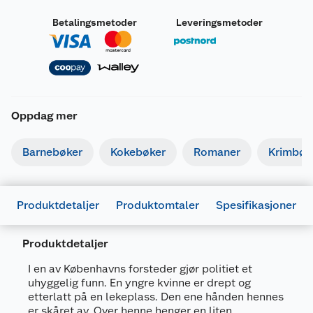
Betalingsmetoder
Leveringsmetoder
Oppdag mer
Barnebøker
Kokebøker
Romaner
Krimbøk
Produktdetaljer
Produktomtaler
Spesifikasjoner
Produktdetaljer
I en av Københavns forsteder gjør politiet et
uhyggelig funn. En yngre kvinne er drept og
Generelt
etterlatt på en lekeplass. Den ene hånden hennes
er skåret av. Over henne henger en liten
Artikkelnummer
9788205523098