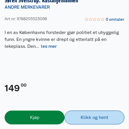
Søren Sveistrup: Kastanjemannen
ANDRE MERKEVARER
Art nr: 9788205523098
☆
☆
☆
☆
☆
0
omtaler
I en av Københavns forsteder gjør politiet et uhyggelig
funn. En yngre kvinne er drept og etterlatt på en
lekeplass. Den
...
les mer
00
149
Kjøp
Klikk og hent