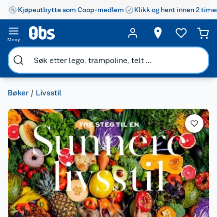
Kjøpeutbytte som Coop-medlem
Klikk og hent innen 2 time
Meny
Bøker
Livsstil