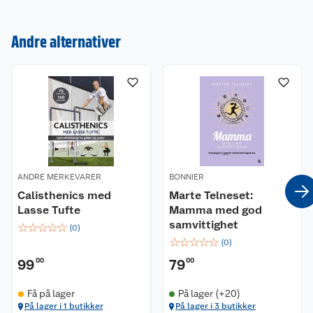
Kundeservice
Andre alternativer
Om oss
Kontakt oss
Nyheter
Angre- og returrett
Våre butikker
Reklamasjon og garanti
Våre merkevarer
Ofte stilte spørsmål
ANDRE MERKEVARER
BONNIER
Coop kjeder
Betalingsalternativer
Calisthenics med
Marte Telneset:
Lasse Tufte
Mamma med god
Ledige stillinger
Leveringsalternativer
Åpent kjøp
samvittighet
☆
☆
☆
☆
☆
(
0
)
☆
☆
☆
☆
☆
(
0
)
Bærekraft
Pakkesporing
Coop medlem
99
00
79
00
Sikkerhetsdatablad
Sikkerhetsdatablad
Retur av el-avfall
Trampoline
Få på lager
På lager (+20)
På lager i 1 butikker
På lager i 3 butikker