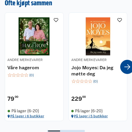
Ofte kjøpt sammen
verktøy med på veien og 80 digge oppskrifter
som gjør det lettere å skape et sunt og balansert
liv. Voe Nereng er utdannet ernæringsrådgiver og
en av Norges største mat-influensere på
Instagram med kontoen @emilienutrition. Hun
brenner for å spre matglede og for å inspirere
andre til å oppnå en balansert livsstil. Hun har
tidligere utgitt den bestselgende boken Sunt og
digg.
ANDRE MERKEVARER
ANDRE MERKEVARER
Våre hagerom
Jojo Moyes: Da jeg
møtte deg
☆
☆
☆
☆
☆
(
0
)
☆
☆
☆
☆
☆
(
0
)
79
00
229
00
På lager (6-20)
På lager (6-20)
På lager i 6 butikker
På lager i 5 butikker