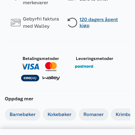
merkevarer
Gebyrfri faktura
120 dagers åpent
kjøp
med Walley
Betalingsmetoder
Leveringsmetoder
Oppdag mer
Barnebøker
Kokebøker
Romaner
Krimbøk