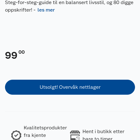
Steg-for-steg-guide til en balansert livsstil, og 80 digge
oppskrifter!
-
les mer
00
99
Utsolgt! Overvåk nettlager
Kvalitetsprodukter
Hent i butikk etter
fra kjente
bare to timer