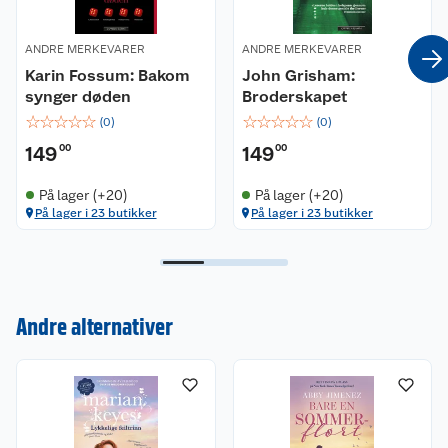
gamle slott i Sør-Frankrike.
ANDRE MERKEVARER
ANDRE MERKEVARER
Karin Fossum: Bakom
John Grisham:
synger døden
Broderskapet
☆
☆
☆
☆
☆
☆
☆
☆
☆
☆
(
0
)
(
0
)
149
00
149
00
På lager (+20)
På lager (+20)
På lager i 23 butikker
På lager i 23 butikker
Kundeservice
Om oss
Kontakt oss
Andre alternativer
Nyheter
Angre- og returrett
Våre butikker
Reklamasjon og garanti