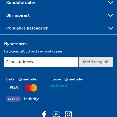
Kundefordeler
Mer inspirasjon
Symaskin
Bli inspirert
Joggesko dame
Populære kategorier
Nyhetsbrev
Få ukens tilbud rett i e-postkassen
E-postadresse
Meld meg på
Betalingsmetoder
Leveringsmetoder