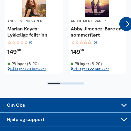
Våre merkevarer
Ofte stilte spørsmål
Coop kjeder
Betalingsalternativer
ANDRE MERKEVARER
ANDRE MERKEVARER
Marian Keyes:
Abby Jimenez: Bare en
Ledige stillinger
Leveringsalternativer
Åpent kjøp
Lykkelige feiltrinn
sommerflørt
☆
☆
☆
☆
☆
☆
☆
☆
☆
☆
(
0
)
(
0
)
Bærekraft
Pakkesporing
Coop medlem
149
00
149
00
Sikkerhetsdatablad
Sikkerhetsdatablad
Retur av el-avfall
Trampoline
På lager (6-20)
På lager (6-20)
På lager i 20 butikker
På lager i 22 butikker
Samvirkelag
Kjøpsvilkår
Klikk og hent
Festdrakter til hele familien
Hagemøbler og utemøbler
Virksomheten
Personvern
Matvaregaranti
Alt til grillsesongen
Sykler og sykkelutstyr
Sponsorvirksomhet
Cookies
Coop Mastercard
Velg riktig barnesykkel
LEGO
Om Obs
Leveringstid
Coop bedriftskort
Oppskrifter
Høytrykkspyler
Hjelp og support
Min kake
Ukas 4 middagstilbud
Klær