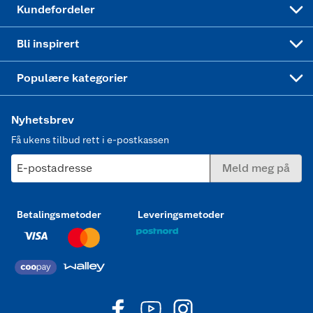
Kundefordeler
Mer inspirasjon
Symaskin
Bli inspirert
Joggesko dame
Populære kategorier
Nyhetsbrev
Få ukens tilbud rett i e-postkassen
E-postadresse
Meld meg på
Betalingsmetoder
Leveringsmetoder