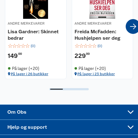
Våre merkevarer
Ofte stilte spørsmål
Coop kjeder
Betalingsalternativer
ANDRE MERKEVARER
ANDRE MERKEVARER
Lisa Gardner: Skinnet
Freida McFadden:
Ledige stillinger
Leveringsalternativer
Åpent kjøp
bedrar
Hushjelpen ser deg
☆
☆
☆
☆
☆
☆
☆
☆
☆
☆
(
0
)
(
0
)
Bærekraft
Pakkesporing
Coop medlem
149
00
229
00
Sikkerhetsdatablad
Sikkerhetsdatablad
Retur av el-avfall
Trampoline
På lager (+20)
På lager (+20)
På lager i 26 butikker
På lager i 23 butikker
Samvirkelag
Kjøpsvilkår
Klikk og hent
Festdrakter til hele familien
Hagemøbler og utemøbler
Virksomheten
Personvern
Matvaregaranti
Alt til grillsesongen
Sykler og sykkelutstyr
Sponsorvirksomhet
Cookies
Coop Mastercard
Velg riktig barnesykkel
LEGO
Om Obs
Leveringstid
Coop bedriftskort
Oppskrifter
Høytrykkspyler
Hjelp og support
Min kake
Ukas 4 middagstilbud
Klær