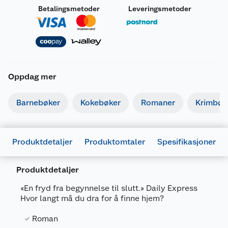
Betalingsmetoder
Leveringsmetoder
Oppdag mer
Barnebøker
Kokebøker
Romaner
Krimbøk
Produktdetaljer
Produktomtaler
Spesifikasjoner
Produktdetaljer
«En fryd fra begynnelse til slutt.» Daily Express
Hvor langt må du dra for å finne hjem?
Generelt
Roman
Artikkelnummer
9788205586512