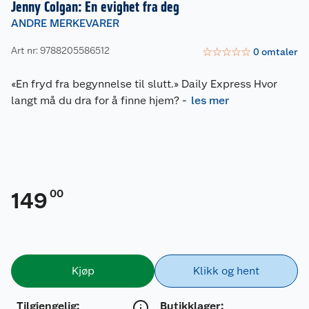
Jenny Colgan: En evighet fra deg
ANDRE MERKEVARER
Art nr: 9788205586512
☆
☆
☆
☆
☆
0
omtaler
«En fryd fra begynnelse til slutt.» Daily Express Hvor
langt må du dra for å finne hjem?
-
les mer
00
149
Kjøp
Klikk og hent
Tilgjengelig
:
Butikklager: