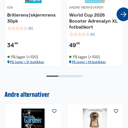
på hjørnet og Den lille bokhandelen på stranden.
ION
ANDRE MERKEVARER
Brillerens/skjermrens
World Cup 2026
30pk
Booster Adrenalyn XL
fotballkort
☆
☆
☆
☆
☆
(
0
)
☆
☆
☆
☆
☆
(
0
)
34
90
49
00
På lager (+100)
På lager (+100)
På lager i 31 butikker
På lager i 19 butikker
Kundeservice
Om oss
Kontakt oss
Andre alternativer
Nyheter
Angre- og returrett
Våre butikker
Reklamasjon og garanti