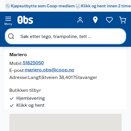
Kjøpeutbytte som Coop-medlem
Klikk og hent innen 2 time
Meny
Mariero
51825050
Mobil:
mariero.obs@coop.no
E-post:
Adresse:
Langflåtveien 38,
4017
Stavanger
Butikken tilbyr
Hjemlevering
Klikk og hent