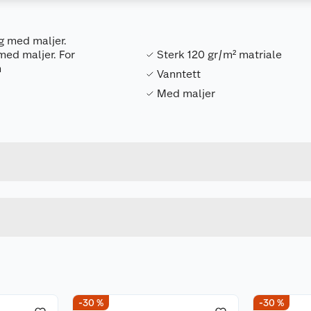
g med maljer.
med maljer. For
Sterk 120 gr/m² matriale
n
Vanntett
Med maljer
Forpakningsmål
7025180623101
Bruttovekt
LFCP-0608GR120
Høyde
6 X 8 M
Lengde
GRØNN
Bredde
-30 %
-30 %