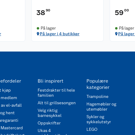
90
00
38
59
På lager
På lager
r
På lager i 4 butikker
På lager
efordeler
Bli inspirert
Populære
kategorier
 kjøp
Festdrakter til hele
familien
Trampoline
 medlem
Alt til grillsesongen
Hagemøbler og
av el-avfall
utemøbler
Velg riktig
 og hent
barnesykkel
Sykler og
regaranti
sykkelutstyr
Oppskrifter
 Mastercard
LEGO
Ukas 4