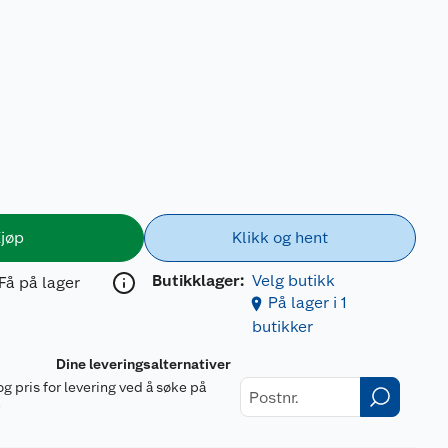
jøp
Klikk og hent
Butikklager:
Velg butikk
Få på lager
På lager i 1
butikker
Dine leveringsalternativer
og pris for levering ved å søke på
r