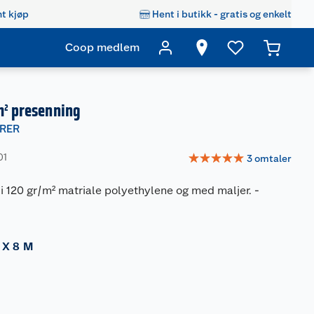
t kjøp
Hent i butikk - gratis og enkelt
Coop medlem
m² presenning
RER
☆
☆
☆
☆
☆
01
3
omtaler
i 120 gr/m² matriale polyethylene og med maljer.
-
 X 8 M