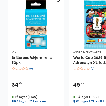
ION
ANDRE MERKEVARER
Brillerens/skjermrens
World Cup 2026 B
30pk
Adrenalyn XL fotb
☆
☆
☆
☆
☆
☆
☆
☆
☆
☆
(
0
)
(
0
)
90
00
34
49
På lager (+100)
På lager (+100)
På lager i 31 butikker
På lager i 21 butikk