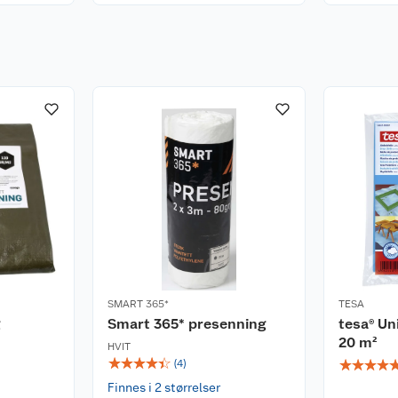
SMART 365*
TESA
Smart 365* presenning
tesa® Un
20 m²
HVIT
☆
☆
☆
☆
☆
☆
☆
☆
☆
(
4
)
Finnes i 2 størrelser