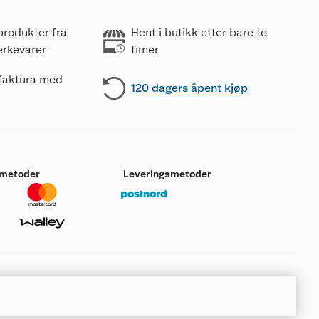
produkter fra
Hent i butikk etter bare to
erkevarer
timer
 faktura med
120 dagers åpent kjøp
smetoder
Leveringsmetoder