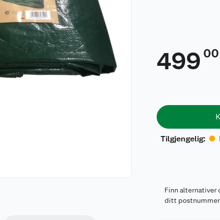
00
499
K
Tilgjengelig
:
Finn alternativer 
ditt postnumme