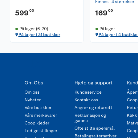
Finnes i 4 størrelser
00
00
599
169
På lager (6-20)
På lager
På lager i 31 butikker
På lager i 4 butikke
Om Obs
Hjelp og support
Kund
Om oss
Kundeservice
Åpent
Nyheter
Kontakt oss
Coop
Våre butikker
Angre- og returrett
Retur 
Våre merkevarer
Reklamasjon og
Klikk
garanti
Coop kjeder
Matva
Ofte stilte spørsmål
Ledige stillinger
Coop
Betalingsalternativer