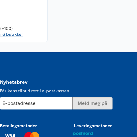
 (+100)
 i 6 butikker
Nyhetsbrev
Få ukens tilbud rett i e-postkassen
E-postadresse
Meld meg på
Betalingsmetoder
Leveringsmetoder