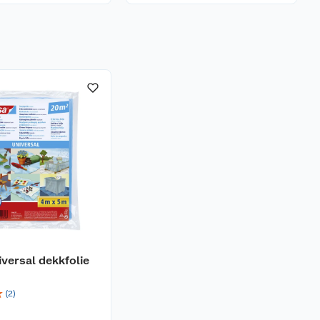
iversal dekkfolie
☆
(
2
)