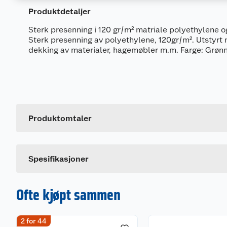
Produktdetaljer
Sterk presenning i 120 gr/m² matriale polyethylene o
Sterk presenning av polyethylene, 120gr/m². Utstyrt 
dekking av materialer, hagemøbler m.m. Farge: Grøn
Generelt
Artikkelnummer
Leverandørens artikkelnummer
Produktomtaler
Størrelse
Farge
Spesifikasjoner
Ofte kjøpt sammen
2 for 44