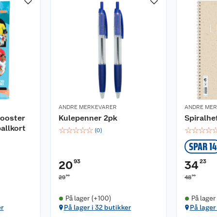
ANDRE MERKEVARER
ANDRE ME
ooster
Kulepenner 2pk
Spiralhe
allkort
☆
☆
☆
☆
☆
☆
☆
☆
☆
(
0
)
SPAR 14
93
23
20
34
90
90
29
48
På lager (+100)
På lager
er
På lager i 32 butikker
På lager