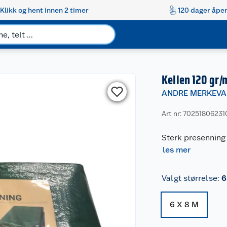
Klikk og hent innen 2 timer
120 dager åpen
Kellen 120 gr/
ANDRE MERKEVA
Art nr: 70251806231
Sterk presenning 
les mer
Valgt størrelse
:
6
6 X 8 M