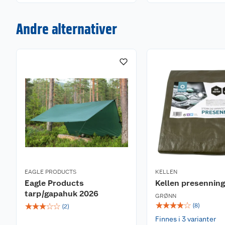
Andre alternativer
EAGLE PRODUCTS
KELLEN
Eagle Products
Kellen presenning
tarp/gapahuk 2026
GRØNN
☆
☆
☆
☆
☆
☆
☆
☆
☆
☆
(
8
)
(
2
)
Finnes i 3 varianter