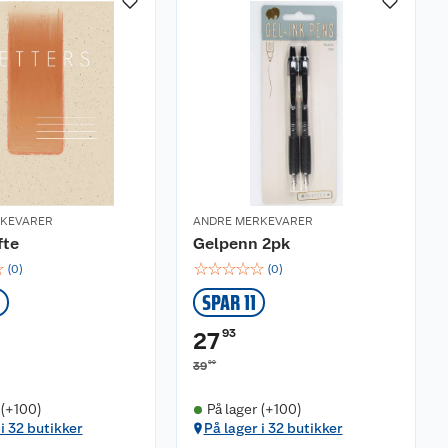
RKEVARER
ANDRE MERKEVARER
fte
Gelpenn 2pk
☆
☆
☆
☆
☆
☆
(
0
)
(
0
)
SPAR 11
93
27
90
39
 (+100)
På lager (+100)
 i 32 butikker
På lager i 32 butikker