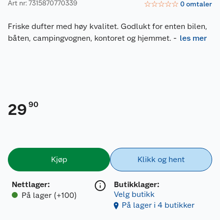
Art nr: 7315870770339
☆
☆
☆
☆
☆
0
omtaler
Friske dufter med høy kvalitet. Godlukt for enten bilen,
båten, campingvognen, kontoret og hjemmet.
-
les mer
90
29
Kjøp
Klikk og hent
Nettlager
:
Butikklager:
Velg butikk
På lager (+100)
På lager i 4 butikker