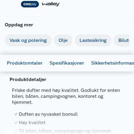
Oppdag mer
Vask og polering
Olje
Lastesikring
Bilutst
Merking
Produktomtaler
Spesifikasjoner
Sikkerhetsinforma
Produktdetaljer
Fareutsagn
Friske dufter med høy kvalitet. Godlukt for enten
H317
Kan utløse en allergisk hudreaksjon.
bilen, båten, campingvognen, kontoret og
hjemmet.
H411
Giftig, med langtidsvirkning, for liv i vann.
Generelt
Duften av nyvasket bomull
Artikkelnummer
7315870770339
Dokumentasjon
Høy kvalitet
Leverandørens artikkelnummer
7033-7
Last ned / vis datablad
Til bilen, båten, campingvogn og hjemmet