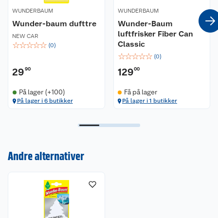
WUNDERBAUM
WUNDERBAUM
Wunder-baum dufttre
Wunder-Baum
luftfrisker Fiber Can
NEW CAR
Classic
☆
☆
☆
☆
☆
(
0
)
☆
☆
☆
☆
☆
(
0
)
29
90
129
00
På lager (+100)
Få på lager
Kundeservice
På lager i 6 butikker
På lager i 1 butikker
Om oss
Kontakt oss
Nyheter
Angre- og returrett
Andre alternativer
Våre butikker
Reklamasjon og garanti
Våre merkevarer
Ofte stilte spørsmål
Coop kjeder