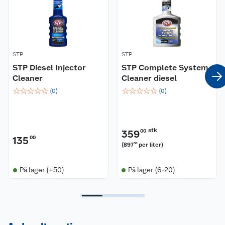
Kan brukes sammen med alle typer bensin og
andre STP produkter. Skader ikke katalysatorer.
Innhold: 400 ml.
STP
STP
STP Diesel Injector
STP Complete System
Cleaner
Cleaner diesel
☆
☆
☆
☆
☆
☆
☆
☆
☆
☆
(
0
)
(
0
)
stk
359
00
135
00
(
897
per liter
)
50
På lager (+50)
På lager (6-20)
Kundeservice
Om oss
Kontakt oss
Nyheter
Angre- og returrett