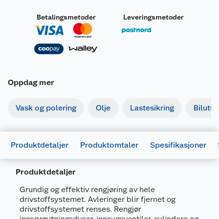
Betalingsmetoder
Leveringsmetoder
Oppdag mer
Merking
Vask og polering
Olje
Lastesikring
Bilutst
Produktdetaljer
Produktomtaler
Spesifikasjoner
Fareutsagn
Produktdetaljer
Kan være dødelig ved svelging om det
H304
kommer ned i luftveiene.
Grundig og effektiv rengjøring av hele
Skadelig, med langtidsvirkning, for liv i
drivstoffsystemet. Avleringer blir fjernet og
Generelt
H412
drivstoffsystemet renses. Rengjør
vann.
Artikkelnummer
5020144808862
innsprøytningsdyser, innsugsventiler, sylindere og