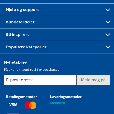
Leveringstid
Coop bedriftskort
Oppskrifter
Høytrykkspyler
Hjelp og support
Min kake
Ukas 4 middagstilbud
Klær
Kundefordeler
Mer inspirasjon
Symaskin
Bli inspirert
Joggesko dame
Populære kategorier
Nyhetsbrev
Få ukens tilbud rett i e-postkassen
E-postadresse
Meld meg på
Betalingsmetoder
Leveringsmetoder