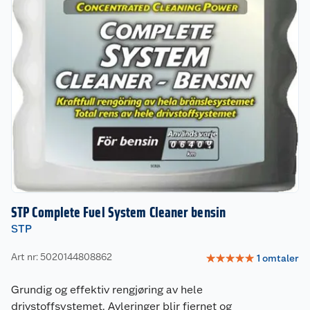
STP Complete Fuel System Cleaner bensin
STP
Art nr: 5020144808862
☆
☆
☆
☆
☆
1
omtaler
Grundig og effektiv rengjøring av hele
drivstoffsystemet. Avleringer blir fjernet og