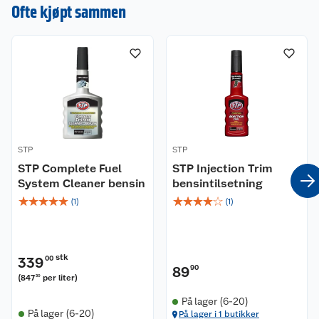
Ofte kjøpt sammen
STP
STP
STP Complete Fuel
STP Injection Trim
System Cleaner bensin
bensintilsetning
☆
☆
☆
☆
☆
☆
☆
☆
☆
☆
(
1
)
(
1
)
stk
339
00
89
90
(
847
per liter
)
50
På lager (6-20)
På lager (6-20)
På lager i 1 butikker