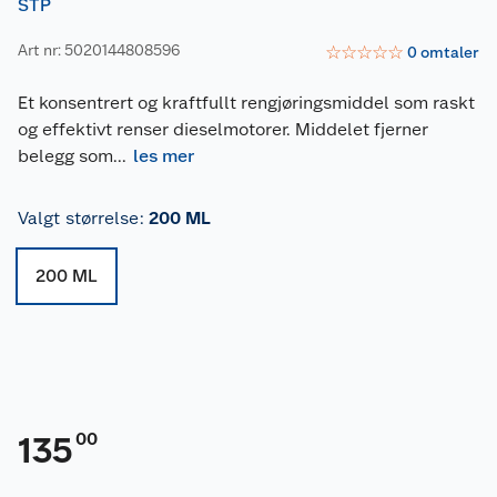
STP
Art nr: 5020144808596
☆
☆
☆
☆
☆
0
omtaler
Et konsentrert og kraftfullt rengjøringsmiddel som raskt
og effektivt renser dieselmotorer. Middelet fjerner
belegg som
...
les mer
Valgt størrelse
:
200 ML
200 ML
00
135