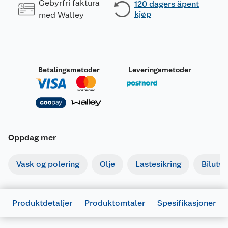
Gebyrfri faktura
120 dagers åpent
kjøp
med Walley
Betalingsmetoder
Leveringsmetoder
Oppdag mer
Vask og polering
Olje
Lastesikring
Bilutst
Merking
Produktdetaljer
Produktomtaler
Spesifikasjoner