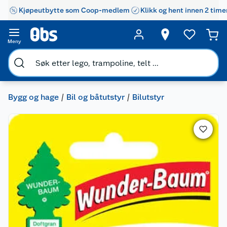
Kjøpeutbytte som Coop-medlem
Klikk og hent innen 2 time
Meny
Bygg og hage
Bil og båtutstyr
Bilutstyr