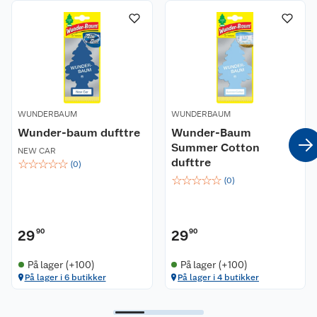
WUNDERBAUM
WUNDERBAUM
Wunder-baum dufttre
Wunder-Baum
Summer Cotton
NEW CAR
dufttre
☆
☆
☆
☆
☆
(
0
)
☆
☆
☆
☆
☆
(
0
)
29
90
29
90
På lager (+100)
På lager (+100)
På lager i 6 butikker
På lager i 4 butikker
Kundeservice