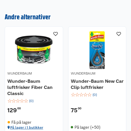
Om oss
Kontakt oss
Andre alternativer
Nyheter
Angre- og returrett
Våre butikker
Reklamasjon og garanti
Våre merkevarer
Ofte stilte spørsmål
Coop kjeder
Betalingsalternativer
WUNDERBAUM
WUNDERBAUM
Ledige stillinger
Leveringsalternativer
Åpent kjøp
Wunder-Baum
Wunder-Baum New Car
luftfrisker Fiber Can
Clip luftfrisker
Bærekraft
Pakkesporing
Coop medlem
Classic
☆
☆
☆
☆
☆
(
0
)
☆
☆
☆
☆
☆
(
0
)
Sikkerhetsdatablad
Sikkerhetsdatablad
Retur av el-avfall
Trampoline
129
00
75
00
Samvirkelag
Kjøpsvilkår
Klikk og hent
Festdrakter til hele familien
Hagemøbler og utemøbler
Få på lager
På lager (+50)
På lager i 1 butikker
Virksomheten
Personvern