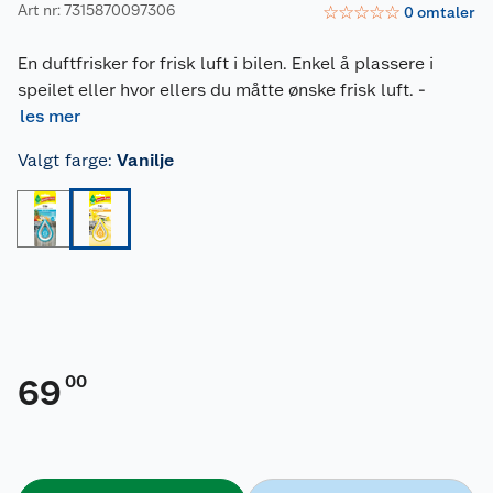
Art nr: 7315870097306
☆
☆
☆
☆
☆
0
omtaler
En duftfrisker for frisk luft i bilen. Enkel å plassere i
speilet eller hvor ellers du måtte ønske frisk luft.
-
les mer
Valgt farge
:
Vanilje
00
69