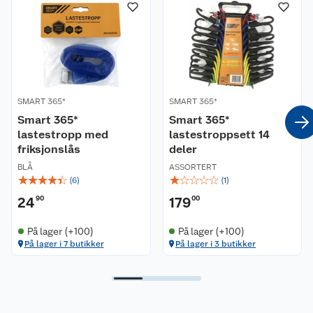
Nyheter
Angre- og returrett
Våre butikker
Reklamasjon og garanti
Våre merkevarer
Ofte stilte spørsmål
SMART 365*
SMART 365*
Coop kjeder
Smart 365*
Betalingsalternativer
Smart 365*
lastestropp med
lastestroppsett 14
friksjonslås
deler
Ledige stillinger
Leveringsalternativer
Åpent kjøp
BLÅ
ASSORTERT
☆
☆
☆
☆
☆
☆
☆
☆
☆
☆
(
6
)
(
1
)
Bærekraft
Pakkesporing
Coop medlem
24
90
179
00
Sikkerhetsdatablad
Sikkerhetsdatablad
Retur av el-avfall
Trampoline
På lager (+100)
På lager (+100)
På lager i 7 butikker
På lager i 3 butikker
Samvirkelag
Kjøpsvilkår
Klikk og hent
Festdrakter til hele familien
Hagemøbler og utemøbler
Virksomheten
Personvern
Matvaregaranti
Alt til grillsesongen
Sykler og sykkelutstyr