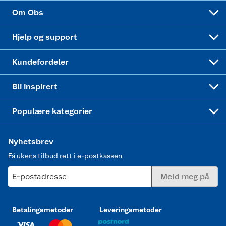
Sponsorvirksomhet
Cookies
Coop Mastercard
Velg riktig barnesykkel
LEGO
Om Obs
Leveringstid
Coop bedriftskort
Oppskrifter
Høytrykkspyler
Hjelp og support
Min kake
Ukas 4 middagstilbud
Klær
Kundefordeler
Mer inspirasjon
Symaskin
Bli inspirert
Joggesko dame
Populære kategorier
Nyhetsbrev
Få ukens tilbud rett i e-postkassen
E-postadresse
Meld meg på
Betalingsmetoder
Leveringsmetoder