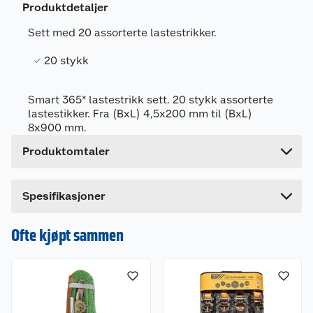
Produktdetaljer
Leverandørens artikkelnummer
AH-033(20)
Sett med 20 assorterte lastestrikker.
Størrelse
8 MM
20 stykk
Farge
ASSORTERT
Forpakningsmål
Smart 365* lastestrikk sett. 20 stykk assorterte
Bruttovekt
0.66 kg
lastestikker. Fra (BxL) 4,5x200 mm til (BxL)
8x900 mm.
Høyde
21.5 cm
Produktomtaler
Lengde
10 cm
Bredde
10 cm
Spesifikasjoner
Ofte kjøpt sammen