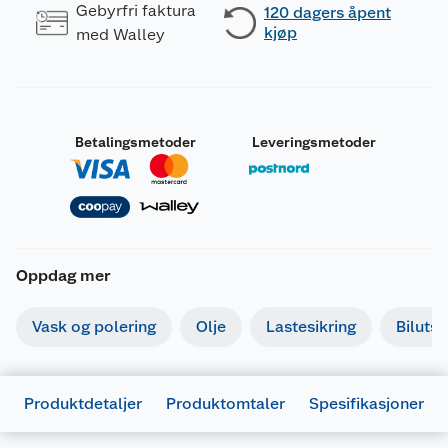
Gebyrfri faktura
120 dagers åpent
kjøp
med Walley
Betalingsmetoder
Leveringsmetoder
Oppdag mer
Vask og polering
Olje
Lastesikring
Bilutst
Produktdetaljer
Produktomtaler
Spesifikasjoner
Generelt
Artikkelnummer
7025180589063