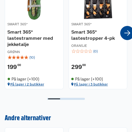
SMART 365*
SMART 365*
Smart 365*
Smart 365*
lastestrammer med
lastestropper 4-pk
jekketalje
ORANSJE
☆
☆
☆
☆
☆
(
0
)
GRØNN
☆
☆
☆
☆
☆
(
10
)
199
00
299
00
På lager (+100)
På lager (+100)
På lager i 2 butikker
På lager i 3 butikker
Kundeservice
Andre alternativer
Om oss
Kontakt oss