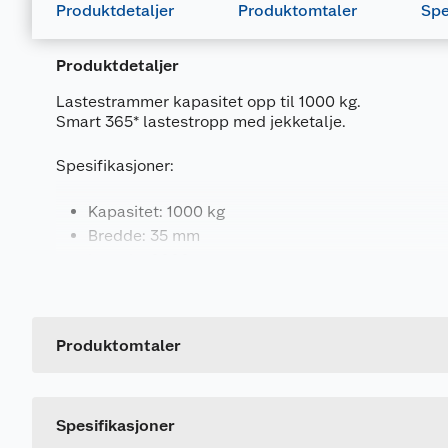
Produktdetaljer
Produktomtaler
Spe
Produktdetaljer
Lastestrammer kapasitet opp til 1000 kg.
Smart 365* lastestropp med jekketalje.
Spesifikasjoner:
Kapasitet: 1000 kg
Bredde: 35 mm
Lengde: 6000 mm
Generelt
Artikkelnummer
Leverandørens artikkelnummer
Produktomtaler
Størrelse
Farge
Spesifikasjoner