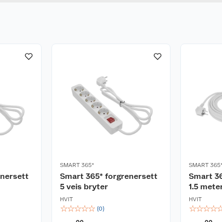
SMART 365*
SMART 365
enersett
Smart 365* forgrenersett
Smart 36
5 veis bryter
1.5 mete
HVIT
HVIT
☆
☆
☆
☆
☆
☆
☆
☆
☆
(
0
)