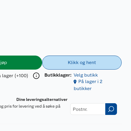
jøp
Klikk og hent
Butikklager:
Velg butikk
 lager (+100)
På lager i 2
butikker
Dine leveringsalternativer
og pris for levering ved å søke på
r