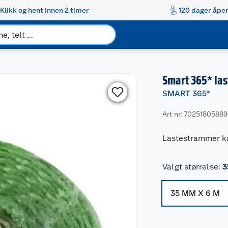
Klikk og hent innen 2 timer
120 dager åpen
Smart 365* la
SMART 365*
Art nr: 7025180588
Lastestrammer ka
Valgt størrelse
:
3
35 MM X 6 M