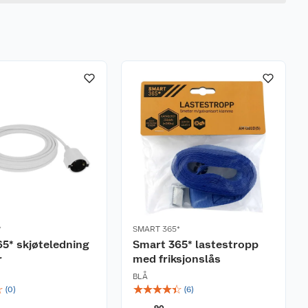
*
SMART 365*
5* skjøteledning
Smart 365* lastestropp
r
med friksjonslås
BLÅ
☆
☆
☆
☆
☆
☆
(
0
)
(
6
)