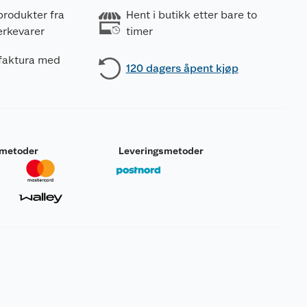
produkter fra
Hent i butikk etter bare to
erkevarer
timer
 faktura med
120 dagers åpent kjøp
smetoder
Leveringsmetoder