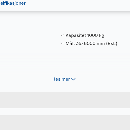
sifikasjoner
Kapasitet 1000 kg
Mål: 35x6000 mm (BxL)
les mer
Forpakningsmål
7025180588950
Bruttovekt
AH-088
Høyde
35 MM X 6 M
Lengde
GRØNN
Bredde