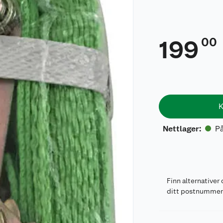
00
199
K
På
Nettlager
:
Finn alternativer 
ditt postnumme