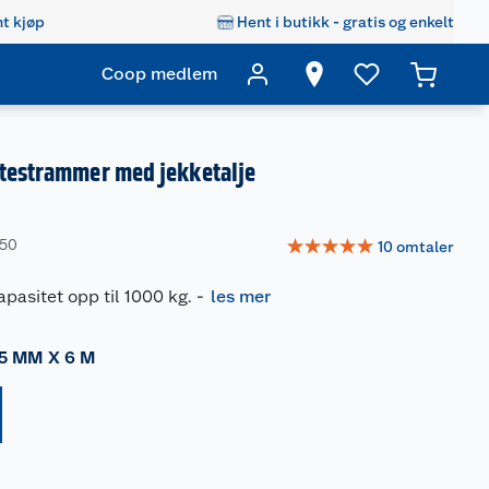
t kjøp
Hent i butikk - gratis og enkelt
Coop medlem
stestrammer med jekketalje
☆
☆
☆
☆
☆
950
10
omtaler
pasitet opp til 1000 kg.
-
les mer
5 MM X 6 M