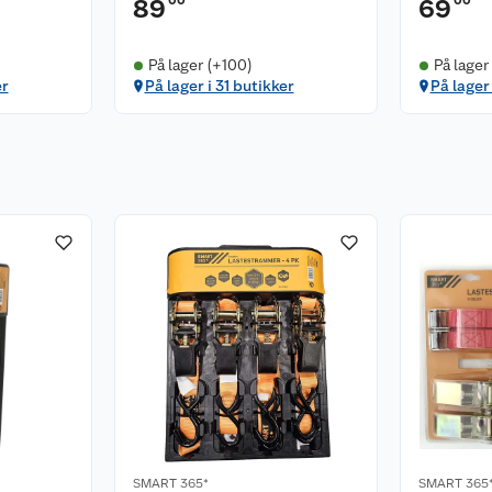
00
00
89
69
På lager (+100)
På lager
er
På lager i 31 butikker
På lager 
SMART 365*
SMART 365