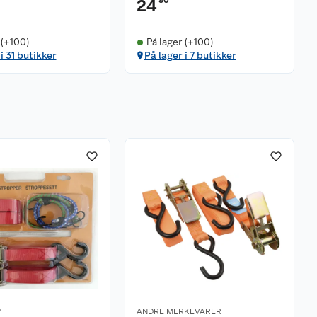
90
24
 (+100)
På lager (+100)
i 31 butikker
På lager i 7 butikker
*
ANDRE MERKEVARER