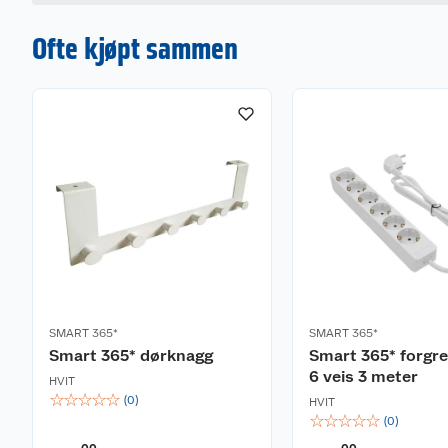
Ofte kjøpt sammen
SMART 365*
SMART 365*
Smart 365* dørknagg
Smart 365* forgr
6 veis 3 meter
HVIT
☆
☆
☆
☆
☆
(
0
)
HVIT
☆
☆
☆
☆
☆
(
0
)