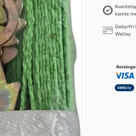
Kvalitets
kjente m
Gebyrfri
Walley
Betaling