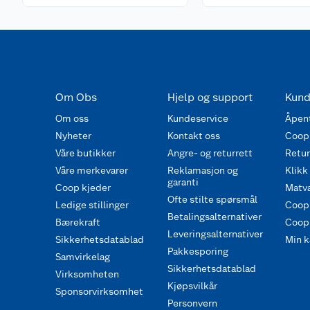
Om Obs
Hjelp og support
Kund
Om oss
Kundeservice
Åpent
Nyheter
Kontakt oss
Coop
Våre butikker
Angre- og returrett
Retur 
Våre merkevarer
Reklamasjon og
Klikk
garanti
Coop kjeder
Matva
Ofte stilte spørsmål
Ledige stillinger
Coop
Betalingsalternativer
Bærekraft
Coop 
Leveringsalternativer
Sikkerhetsdatablad
Min k
Pakkesporing
Samvirkelag
Sikkerhetsdatablad
Virksomheten
Kjøpsvilkår
Sponsorvirksomhet
Personvern