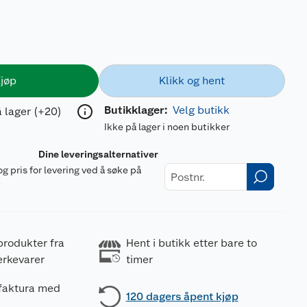
jøp
Klikk og hent
Butikklager:
Velg butikk
 lager (+20)
Ikke på lager i noen butikker
Dine leveringsalternativer
og pris for levering ved å søke på
r
produkter fra
Hent i butikk etter bare to
erkevarer
timer
 faktura med
120 dagers åpent kjøp