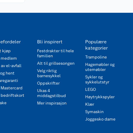
efordeler
Bli inspirert
Populære
kategorier
 kjøp
Festdrakter til hele
familien
Trampoline
 medlem
Alt til grillsesongen
Hagemøbler og
av el-avfall
utemøbler
Velg riktig
 og hent
barnesykkel
Sykler og
regaranti
sykkelutstyr
Oppskrifter
 Mastercard
LEGO
Ukas 4
bedriftskort
middagstilbud
Høytrykkspyler
ake
Mer inspirasjon
Klær
Symaskin
Joggesko dame