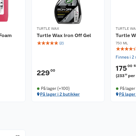
TURTLE WAX
TURTLE WA
 Foam
Turtle Wax Iron Off Gel
Turtle W
☆
☆
☆
☆
☆
(
2
)
750 ML
☆
☆
☆
☆
Finnes i 2 
s
00
175
00
229
(
233
per 
33
På lager (+100)
På lager
På lager i 2 butikker
På lager