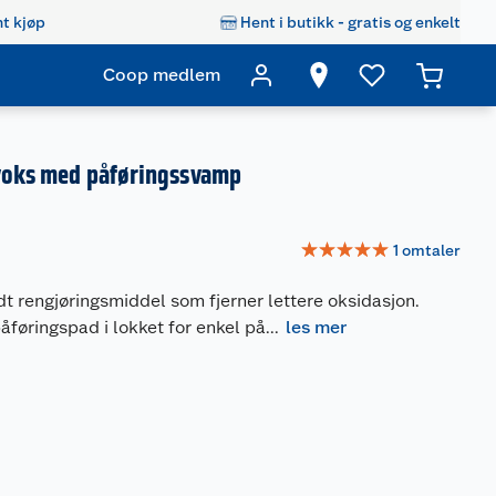
t kjøp
Hent i butikk - gratis og enkelt
Coop medlem
lvoks med påføringssvamp
☆
☆
☆
☆
☆
1
omtaler
dt rengjøringsmiddel som fjerner lettere oksidasjon.
føringspad i lokket for enkel på
...
les mer