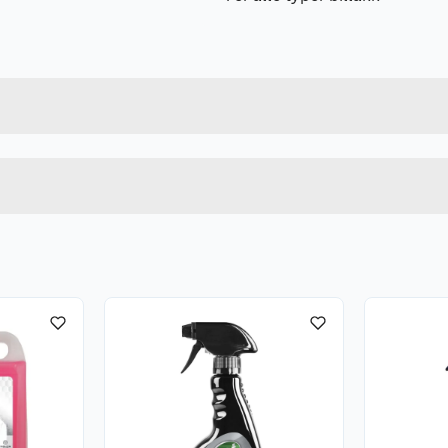
Forpakningsmål
74660012222
Bruttovekt
151
Høyde
Lengde
Bredde