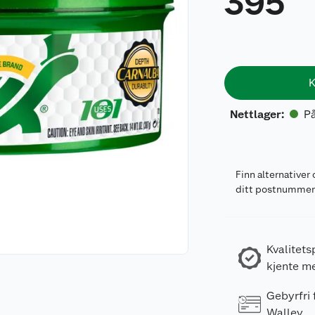
395
K
På
Nettlager
:
Finn alternativer 
ditt postnumme
Kvalitets
kjente m
Gebyrfri
Walley