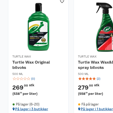
TURTLE WAX
TURTLE WAX
Turtle Wax Original
Turtle Wax Wax&
bilvoks
spray bilvoks
500 ML
500 ML
☆
☆
☆
☆
☆
☆
☆
☆
☆
☆
(
0
)
(
2
)
stk
stk
00
00
269
279
(
538
per liter
)
(
558
per liter
)
00
00
På lager (6-20)
Få på lager
På lager i 3 butikker
På lager i 1 butikker