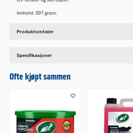
Generelt
Innhold: 397 gram.
Artikkelnummer
Leverandørens artikkelnummer
Produktomtaler
Spesifikasjoner
Ofte kjøpt sammen