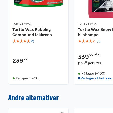
TURTLE WAX
TURTLE WAX
Turtle Wax Rubbing
Turtle Wax Snow
Compound lakkrens
bilshampo
☆
☆
☆
☆
☆
☆
☆
☆
☆
☆
(
1
)
(
8
)
stk
00
339
00
239
(
135
per liter
)
60
På lager (+100)
På lager (6-20)
På lager i 1 butikker
Andre alternativer