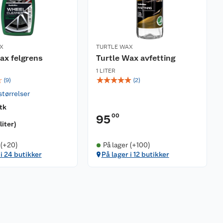
X
TURTLE WAX
ax felgrens
Turtle Wax avfetting
1 LITER
☆
☆
☆
☆
☆
☆
(
9
)
(
2
)
størrelser
tk
00
95
liter
)
 (+20)
På lager (+100)
 i 24 butikker
På lager i 12 butikker