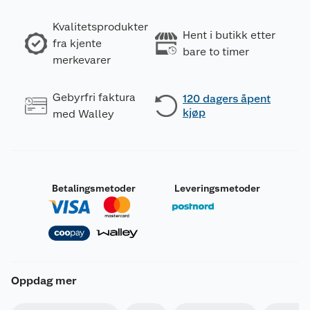
Kvalitetsprodukter
Hent i butikk etter
fra kjente
bare to timer
merkevarer
Gebyrfri faktura
120 dagers åpent
kjøp
med Walley
Merking
Betalingsmetoder
Leveringsmetoder
Fareutsagn
H222
Ekstremt brannfarlig aerosol.
Beholder under trykk: Kan eksplodere ved
H229
Oppdag mer
oppvarming.
H315
Irriterer huden.