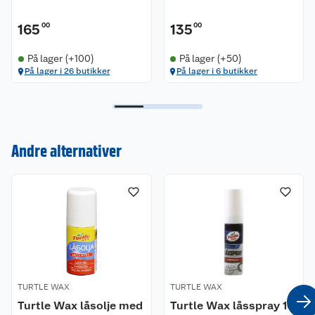
165
00
135
00
På lager (+100)
På lager (+50)
På lager i 26 butikker
På lager i 6 butikker
Kundeservice
Andre alternativer
Om oss
Kontakt oss
Nyheter
Angre- og returrett
Våre butikker
Reklamasjon og garanti
Våre merkevarer
Ofte stilte spørsmål
TURTLE WAX
TURTLE WAX
Coop kjeder
Betalingsalternativer
Turtle Wax låsolje med
Turtle Wax låsspray 16