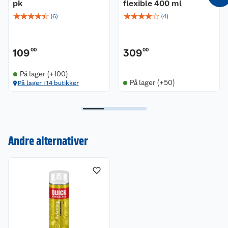
pk
flexible 400 ml
☆
☆
☆
☆
☆
☆
☆
☆
☆
☆
(
6
)
(
4
)
109
00
309
00
På lager (+100)
På lager (+50)
På lager i 14 butikker
Kundeservice
Om oss
Kontakt oss
Andre alternativer
Nyheter
Angre- og returrett
Våre butikker
Reklamasjon og garanti
Våre merkevarer
Ofte stilte spørsmål
Coop kjeder
Betalingsalternativer