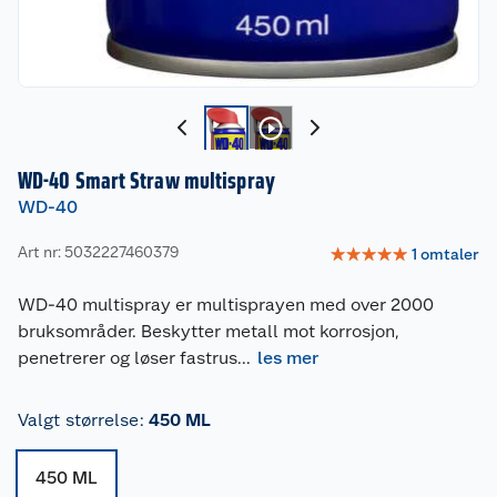
WD-40 Smart Straw multispray
WD-40
Art nr: 5032227460379
☆
☆
☆
☆
☆
1
omtaler
WD-40 multispray er multisprayen med over 2000
bruksområder. Beskytter metall mot korrosjon,
penetrerer og løser fastrus
...
les mer
Valgt størrelse
:
450 ML
450 ML