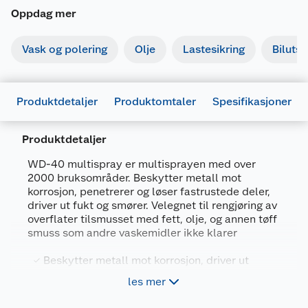
Oppdag mer
Vask og polering
Olje
Lastesikring
Bilutst
Produktdetaljer
Produktomtaler
Spesifikasjoner
Produktdetaljer
WD-40 multispray er multisprayen med over
2000 bruksområder. Beskytter metall mot
Generelt
korrosjon, penetrerer og løser fastrustede deler,
Artikkelnummer
5032227460379
driver ut fukt og smører. Velegnet til rengjøring av
overflater tilsmusset med fett, olje, og annen tøff
Leverandørens artikkelnummer
47009
smuss som andre vaskemidler ikke klarer
Størrelse
450 ML
Beskytter metall mot korrosjon, driver ut
Forpakningsmål
fukt, løsner og smører
les mer
Bruttovekt
Fjerner også fett og og smuss
0.52 kg