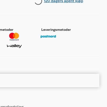
120 dagers åpent kjøp
smetoder
Leveringsmetoder
armefordeling