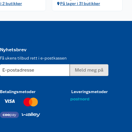
i 2 butikker
På lager i 31 butikker
Nyhetsbrev
Få ukens tilbud rett i e-postkassen
E-postadresse
Meld meg på
Betalingsmetoder
Leveringsmetoder