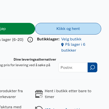
jøp
Klikk og hent
Butikklager:
Velg butikk
 lager (6-20)
På lager i 6
butikker
Dine leveringsalternativer
og pris for levering ved å søke på
r
produkter fra
Hent i butikk etter bare to
erkevarer
timer
 faktura med