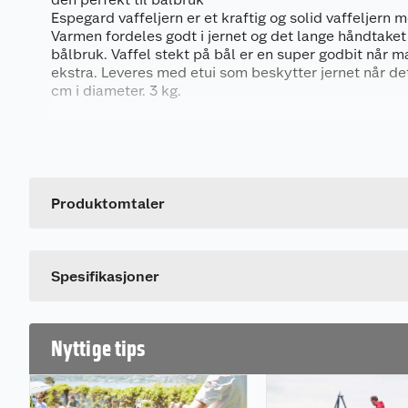
Espegard vaffeljern er et kraftig og solid vaffeljern m
Varmen fordeles godt i jernet og det lange håndtaket g
bålbruk. Vaffel stekt på bål er en super godbit når m
ekstra. Leveres med etui som beskytter jernet når det 
cm i diameter. 3 kg.
Generelt
Artikkelnummer
Leverandørens artikkelnummer
Produktomtaler
Spesifikasjoner
Nyttige tips