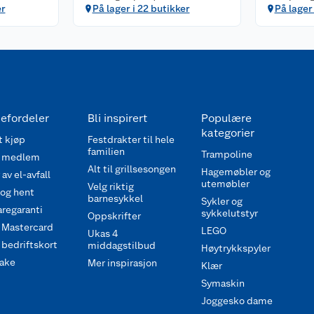
er
På lager i 22 butikker
På lager 
efordeler
Bli inspirert
Populære
kategorier
 kjøp
Festdrakter til hele
familien
Trampoline
 medlem
Alt til grillsesongen
Hagemøbler og
av el-avfall
utemøbler
Velg riktig
 og hent
barnesykkel
Sykler og
regaranti
sykkelutstyr
Oppskrifter
 Mastercard
LEGO
Ukas 4
bedriftskort
middagstilbud
Høytrykkspyler
ake
Mer inspirasjon
Klær
Symaskin
Joggesko dame