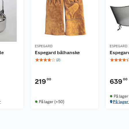
ESPEGARD
ESPEGARD
le
Espegard bålhanske
Espegard
☆
☆
☆
☆
☆
☆
☆
☆
☆
(
2
)
00
00
219
639
På lager
r
På lager (+50)
På lager 