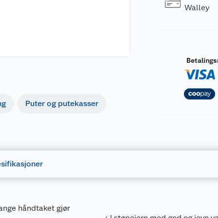
Walley
Betaling
ng
Puter og putekasser
sifikasjoner
lange håndtaket gjør
I støpejern med god og jevn v