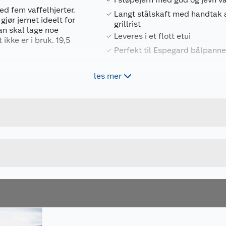
ed fem vaffelhjerter.
Langt stålskaft med handtak av
jør jernet ideelt for
grillrist
an skal lage noe
Leveres i et flott etui
ikke er i bruk. 19,5
Perfekt til Espegard bålpann
les mer
Forpakningsmål
7058121007555
Bruttovekt
755
Høyde
Lengde
Bredde