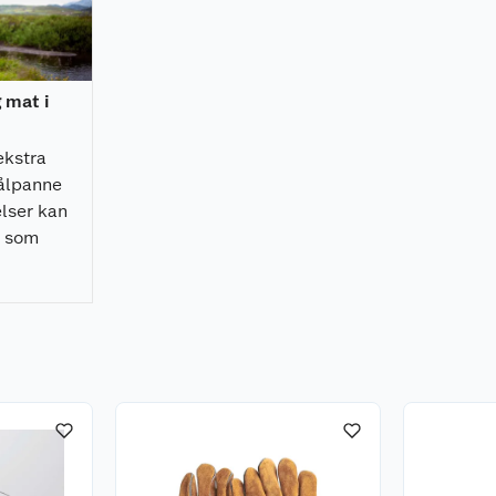
g mat i
ekstra
bålpanne
lser kan
a som
 bålpanne
en.