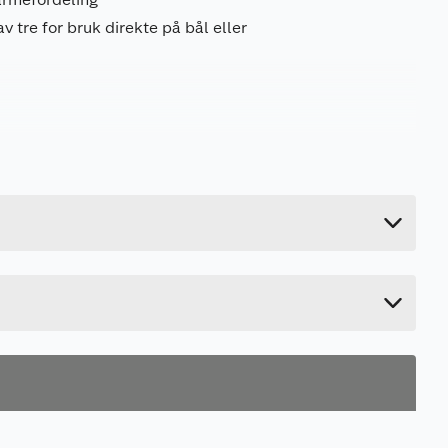
 tre for bruk direkte på bål eller
e
2.9 kg
3.7 cm
72.3 cm
20.4 cm