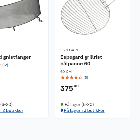
ESPEGARD
 gnistfanger
Espegard grillrist
bålpanne 60
☆
(
12
)
60 CM
☆
☆
☆
☆
☆
(
5
)
00
375
 (6-20)
På lager (6-20)
i 2 butikker
På lager i 3 butikker