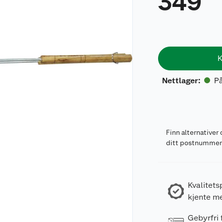
349
K
På
Nettlager
:
Finn alternativer 
ditt postnumme
Kvalitets
kjente m
Gebyrfri