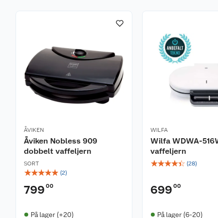
ÅVIKEN
WILFA
Åviken Nobless 909
Wilfa WDWA-51
dobbelt vaffeljern
vaffeljern
☆
☆
☆
☆
☆
SORT
(
28
)
☆
☆
☆
☆
☆
(
2
)
00
00
799
699
På lager (+20)
På lager (6-20)