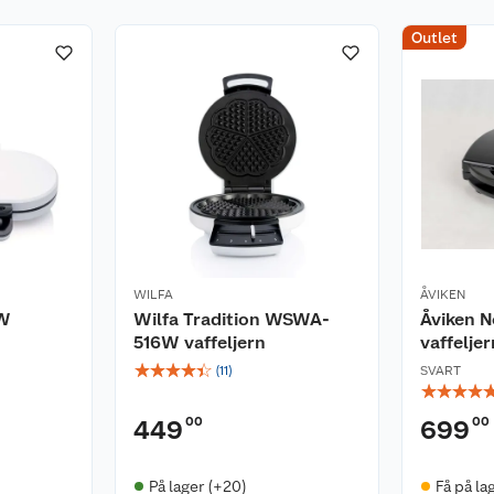
Outlet
WILFA
ÅVIKEN
6W
Wilfa Tradition WSWA-
Åviken 
516W vaffeljern
vaffeljer
☆
☆
☆
☆
☆
(
11
)
SVART
☆
☆
☆
☆
00
00
449
699
På lager (+20)
Få på la