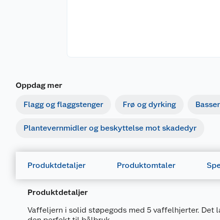
Oppdag mer
Flagg og flaggstenger
Frø og dyrking
Basse
Plantevernmidler og beskyttelse mot skadedyr
Produktdetaljer
Produktomtaler
Spe
Produktdetaljer
Vaffeljern i solid støpegods med 5 vaffelhjerter. Det 
den perfekt til bålbruk