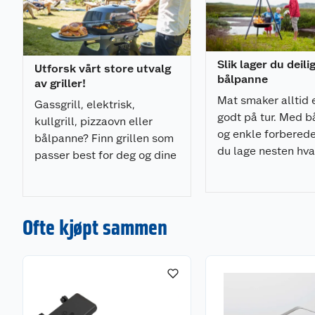
Slik lager du deili
Utforsk vårt store utvalg
bålpanne
av griller!
Mat smaker alltid 
Gassgrill, elektrisk,
godt på tur. Med 
kullgrill, pizzaovn eller
og enkle forberede
bålpanne? Finn grillen som
du lage nesten hv
passer best for deg og dine
helst. Har du ikke
behov.
kan du ønske deg 
Ofte kjøpt sammen