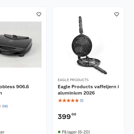
EAGLE PRODUCTS
Nobless 906.6
Eagle Products vaffeljern i
n
aluminium 2026
☆
☆
☆
☆
☆
(
1
)
☆
(
14
)
00
399
ger
På lager (6-20)