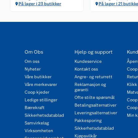
På lager i 23 butikker
På lager i 21 butikk
Om Obs
Hjelp og support
Kund
Om oss
Kundeservice
Åpent
Nyheter
Kontakt oss
Coop
Våre butikker
Angre- og returrett
Retur 
Våre merkevarer
Reklamasjon og
Klikk
garanti
Coop kjeder
Matva
Ofte stilte spørsmål
Ledige stillinger
Coop
Betalingsalternativer
Bærekraft
Coop 
Leveringsalternativer
Sikkerhetsdatablad
Min k
Pakkesporing
Samvirkelag
Sikkerhetsdatablad
Virksomheten
Kjøpsvilkår