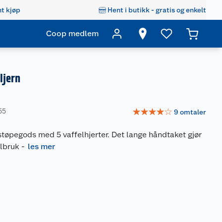
t kjøp
Hent i butikk - gratis og enkelt
Coop medlem
ljern
☆
☆
☆
☆
☆
55
9
omtaler
d støpegods med 5 vaffelhjerter. Det lange håndtaket gjør
ålbruk
-
les mer