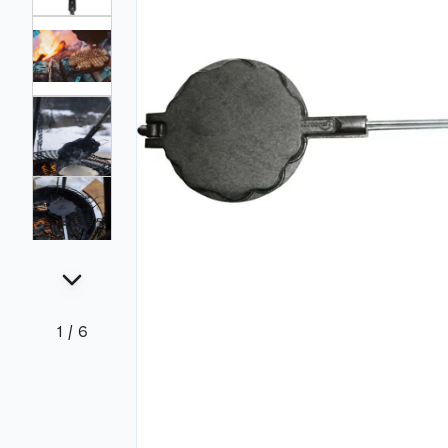
1
/
6