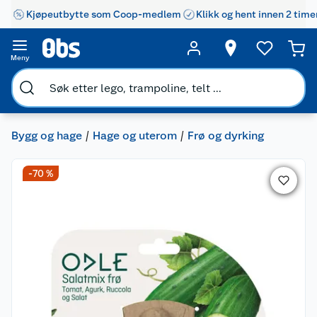
Kjøpeutbytte som Coop-medlem
Klikk og hent innen 2 time
Meny
Bygg og hage
Hage og uterom
Frø og dyrking
-70 %