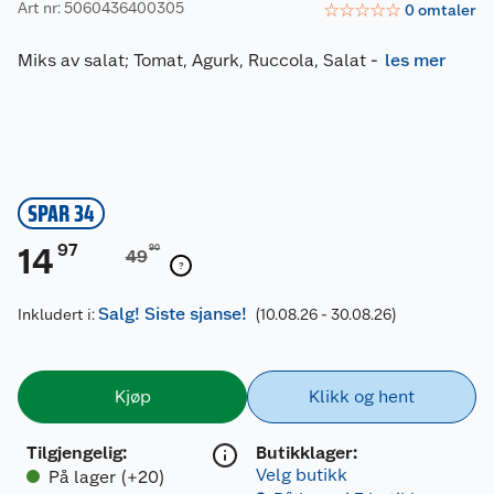
Art nr: 5060436400305
☆
☆
☆
☆
☆
0
omtaler
Miks av salat; Tomat, Agurk, Ruccola, Salat
-
les mer
SPAR 34
97
14
90
49
Salg! Siste sjanse!
Inkludert i:
(10.08.26 - 30.08.26)
Kjøp
Klikk og hent
Tilgjengelig
:
Butikklager:
Velg butikk
På lager (+20)