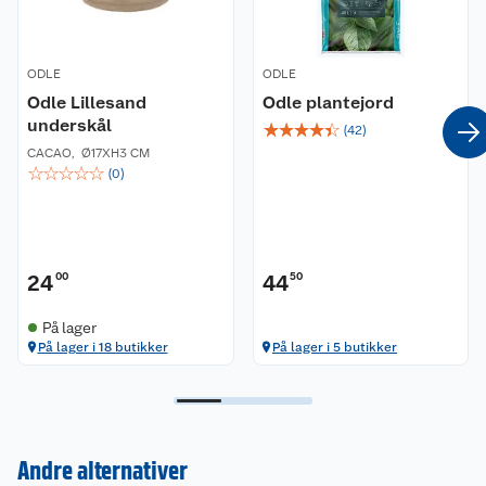
ODLE
ODLE
Odle Lillesand
Odle plantejord
underskål
☆
☆
☆
☆
☆
(
42
)
CACAO
,
Ø17XH3 CM
☆
☆
☆
☆
☆
(
0
)
24
00
44
50
På lager
På lager i 18 butikker
På lager i 5 butikker
Andre alternativer
Kundeservice