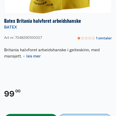
Batex Britania halvforet arbeidshanske
BATEX
Art nr: 7048290100027
☆
☆
☆
☆
☆
1
omtaler
Britania halvforet arbeidshanske i geiteskinn, med
mansjett.
-
les mer
00
99