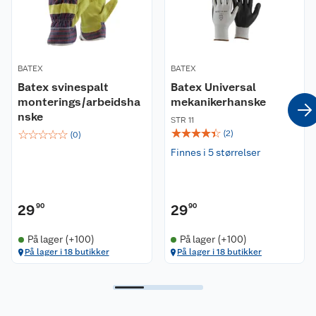
BATEX
BATEX
Batex svinespalt
Batex Universal
monterings/arbeidsha
mekanikerhanske
nske
STR 11
☆
☆
☆
☆
☆
☆
☆
☆
☆
☆
(
2
)
(
0
)
Finnes i 5 størrelser
29
90
29
90
På lager (+100)
På lager (+100)
På lager i 18 butikker
På lager i 18 butikker