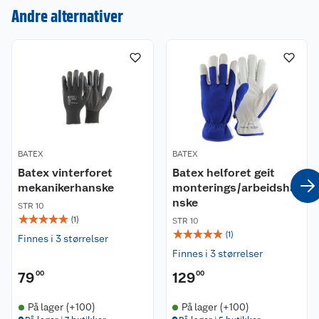
Andre alternativer
Kundeservice
Om oss
Kontakt oss
Nyheter
Angre- og returrett
Våre butikker
Reklamasjon og garanti
BATEX
BATEX
Våre merkevarer
Ofte stilte spørsmål
Batex vinterforet
Batex helforet geit
mekanikerhanske
monterings/arbeidsha
Coop kjeder
Betalingsalternativer
nske
STR 10
☆
☆
☆
☆
☆
(
1
)
STR 10
Ledige stillinger
Leveringsalternativer
Åpent kjøp
☆
☆
☆
☆
☆
(
1
)
Finnes i 3 størrelser
Finnes i 3 størrelser
Bærekraft
Pakkesporing
Coop medlem
79
00
129
00
Sikkerhetsdatablad
Sikkerhetsdatablad
Retur av el-avfall
Trampoline
På lager (+100)
På lager (+100)