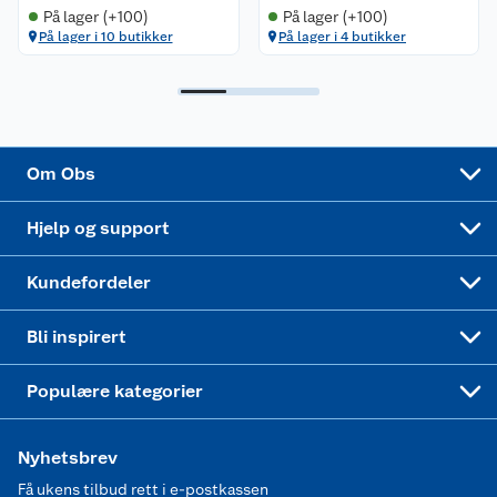
Trampoline
På lager (+100)
På lager (+100)
På lager i 10 butikker
På lager i 4 butikker
Samvirkelag
Kjøpsvilkår
Klikk og hent
Festdrakter til hele familien
Hagemøbler og utemøbler
Virksomheten
Personvern
Matvaregaranti
Alt til grillsesongen
Sykler og sykkelutstyr
Sponsorvirksomhet
Cookies
Coop Mastercard
Velg riktig barnesykkel
LEGO
Om Obs
Leveringstid
Coop bedriftskort
Oppskrifter
Høytrykkspyler
Hjelp og support
Min kake
Ukas 4 middagstilbud
Klær
Kundefordeler
Mer inspirasjon
Symaskin
Bli inspirert
Joggesko dame
Populære kategorier
Nyhetsbrev
Få ukens tilbud rett i e-postkassen