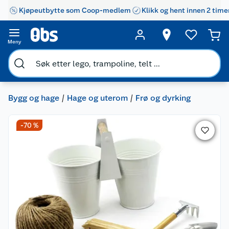
Kjøpeutbytte som Coop-medlem
Klikk og hent innen 2 time
Meny
Bygg og hage
Hage og uterom
Frø og dyrking
-70 %