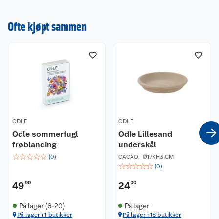
Ofte kjøpt sammen
ODLE
ODLE
Odle sommerfugl
Odle Lillesand
frøblanding
underskål
☆
☆
☆
☆
☆
(
0
)
CACAO
,
Ø17XH3 CM
☆
☆
☆
☆
☆
(
0
)
49
90
24
00
På lager (6-20)
På lager
På lager i 1 butikker
På lager i 18 butikker