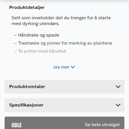
Produktdetaljer
Sett som inneholder det du trenger for å starte
med dyrking utendørs.
Generelt
Håndrake og spade
Artikkelnummer
7025180653535
Trødnøste og pinner for merking av plantene
To potter med håndtak
Leverandørens artikkelnummer
31549.R
Forpakningsmål
les mer
Odle dyrkingssett som inneholder det du trenger
Bruttovekt
0.6 kg
for å starte med dyrking utendørs. Inneholder
potter, trådnøste, merkepinner, spade og
Høyde
9.7 cm
håndrake
Produktomtaler
Lengde
23.5 cm
Bredde
19.5 cm
Spesifikasjoner
ODLE
Se hele utvalget