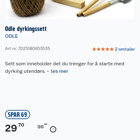
Odle dyrkingssett
ODLE
Art nr: 7025180653535
☆
☆
☆
☆
☆
2
omtaler
Sett som inneholder det du trenger for å starte med
dyrking utendørs.
-
les mer
SPAR 69
70
29
00
99