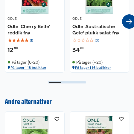
ODLE
ODLE
Odle 'Cherry Belle'
Odle 'Australische
reddik frø
Gele' plukk salat frø
☆
☆
☆
☆
☆
☆
☆
☆
☆
☆
(
1
)
(
0
)
12
90
34
90
På lager (6-20)
På lager (+20)
På lager i 18 butikker
På lager i 16 butikker
Kundeservice
Andre alternativer
Om oss
Kontakt oss
Nyheter
Angre- og returrett
Våre butikker
Reklamasjon og garanti