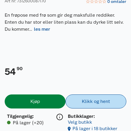
Art nr: 7312600087170
☆
☆
☆
☆
☆
0
omtaler
En frøpose med frø som gir deg maksfulle reddiker.
Enten du har stor eller liten plass kan du dyrke litt selv.
Du kommer
...
les mer
90
54
Kjøp
Klikk og hent
Tilgjengelig
:
Butikklager:
Velg butikk
På lager (+20)
På lager i 18 butikker