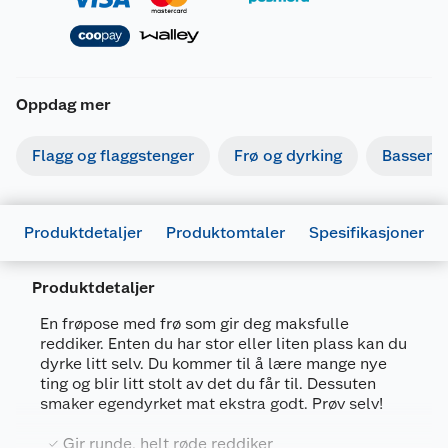
Oppdag mer
Flagg og flaggstenger
Frø og dyrking
Basseng
Produktdetaljer
Produktomtaler
Spesifikasjoner
Produktdetaljer
En frøpose med frø som gir deg maksfulle
reddiker. Enten du har stor eller liten plass kan du
dyrke litt selv. Du kommer til å lære mange nye
Generelt
ting og blir litt stolt av det du får til. Dessuten
smaker egendyrket mat ekstra godt. Prøv selv!
Artikkelnummer
7312600087170
Leverandørens artikkelnummer
8717
Gir runde, helt røde reddiker