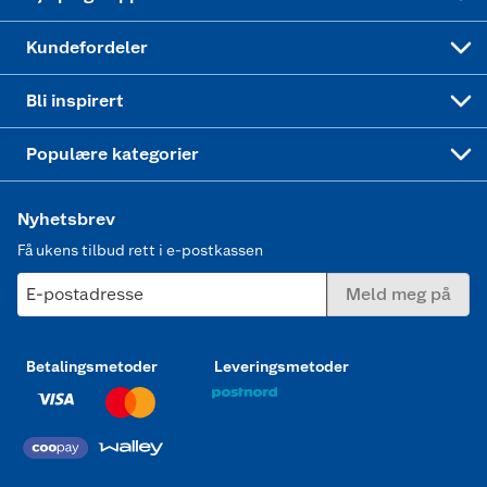
Min kake
Ukas 4 middagstilbud
Klær
Kundefordeler
Mer inspirasjon
Symaskin
Bli inspirert
Joggesko dame
Populære kategorier
Nyhetsbrev
Få ukens tilbud rett i e-postkassen
E-postadresse
Meld meg på
Betalingsmetoder
Leveringsmetoder