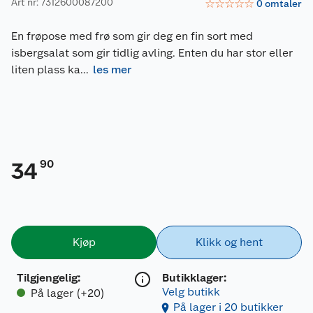
Art nr: 7312600087200
☆
☆
☆
☆
☆
0
omtaler
En frøpose med frø som gir deg en fin sort med
isbergsalat som gir tidlig avling. Enten du har stor eller
liten plass ka
...
les mer
90
34
Kjøp
Klikk og hent
Tilgjengelig
:
Butikklager:
Velg butikk
På lager (+20)
På lager i 20 butikker