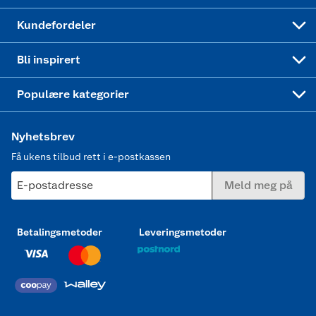
Min kake
Ukas 4 middagstilbud
Klær
Kundefordeler
Mer inspirasjon
Symaskin
Bli inspirert
Joggesko dame
Populære kategorier
Nyhetsbrev
Få ukens tilbud rett i e-postkassen
E-postadresse
Meld meg på
Betalingsmetoder
Leveringsmetoder