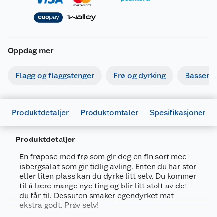
Oppdag mer
Flagg og flaggstenger
Frø og dyrking
Basseng
Produktdetaljer
Produktomtaler
Spesifikasjoner
Produktdetaljer
En frøpose med frø som gir deg en fin sort med
isbergsalat som gir tidlig avling. Enten du har stor
eller liten plass kan du dyrke litt selv. Du kommer
Generelt
til å lære mange nye ting og blir litt stolt av det
du får til. Dessuten smaker egendyrket mat
Artikkelnummer
7312600087200
ekstra godt. Prøv selv!
Leverandørens artikkelnummer
8720