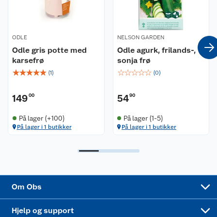
Våre merkevarer
Ofte stilte spørsmål
ODLE
NELSON GARDEN
Coop kjeder
Betalingsalternativer
Odle gris potte med
Odle agurk, frilands-,
karsefrø
sonja frø
Ledige stillinger
Leveringsalternativer
Åpent kjøp
☆
☆
☆
☆
☆
☆
☆
☆
☆
☆
(
1
)
(
0
)
Bærekraft
Pakkesporing
Coop medlem
149
00
54
90
Sikkerhetsdatablad
Sikkerhetsdatablad
Retur av el-avfall
Trampoline
På lager (+100)
På lager (1-5)
På lager i 1 butikker
På lager i 1 butikker
Samvirkelag
Kjøpsvilkår
Klikk og hent
Festdrakter til hele familien
Hagemøbler og utemøbler
Virksomheten
Personvern
Matvaregaranti
Alt til grillsesongen
Sykler og sykkelutstyr
Sponsorvirksomhet
Cookies
Coop Mastercard
Velg riktig barnesykkel
LEGO
Om Obs
Leveringstid
Coop bedriftskort
Oppskrifter
Høytrykkspyler
Hjelp og support