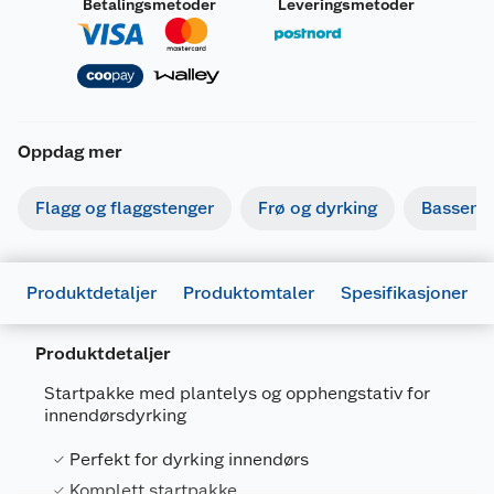
Betalingsmetoder
Leveringsmetoder
Oppdag mer
Flagg og flaggstenger
Frø og dyrking
Basseng
Produktdetaljer
Produktomtaler
Spesifikasjoner
Produktdetaljer
Startpakke med plantelys og opphengstativ for
innendørsdyrking
Generelt
Perfekt for dyrking innendørs
Artikkelnummer
7312600056145
Komplett startpakke