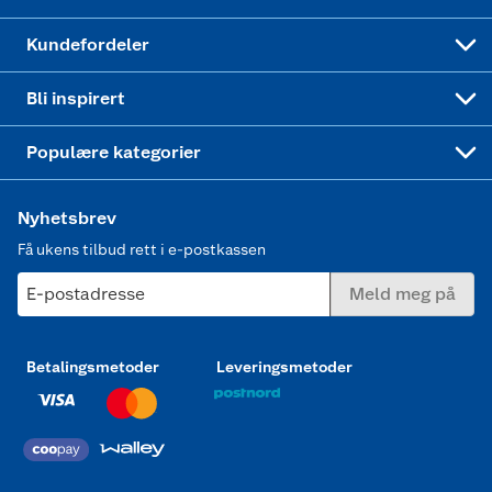
Min kake
Ukas 4 middagstilbud
Klær
Kundefordeler
Mer inspirasjon
Symaskin
Bli inspirert
Joggesko dame
Populære kategorier
Nyhetsbrev
Få ukens tilbud rett i e-postkassen
E-postadresse
Meld meg på
Betalingsmetoder
Leveringsmetoder