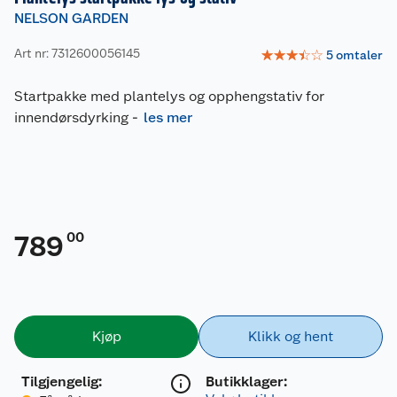
NELSON GARDEN
Art nr: 7312600056145
☆
☆
☆
☆
☆
5
omtaler
Startpakke med plantelys og opphengstativ for
innendørsdyrking
-
les mer
00
789
Kjøp
Klikk og hent
Tilgjengelig
:
Butikklager: