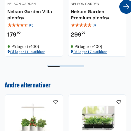
NELSON GARDEN
NELSON GARDEN
Nelson Garden Villa
Nelson Garden
plenfrø
Premium plenfrø
☆
☆
☆
☆
☆
☆
☆
☆
☆
☆
(
6
)
(
1
)
179
00
299
00
På lager (+100)
På lager (+100)
På lager i 11 butikker
På lager i 7 butikker
Andre alternativer
Kundeservice
Om oss
Kontakt oss
Nyheter
Angre- og returrett
Våre butikker
Reklamasjon og garanti