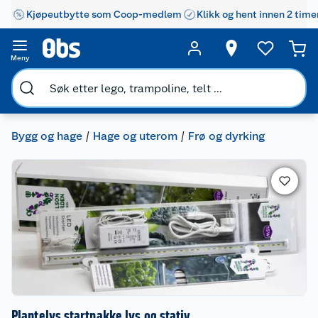
Kjøpeutbytte som Coop-medlem
Klikk og hent innen 2 time
Meny
Bygg og hage
Hage og uterom
Frø og dyrking
Plantelys startpakke lys og stativ