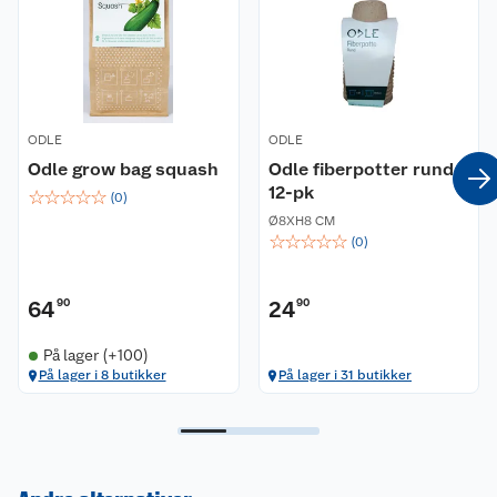
ODLE
ODLE
Odle grow bag squash
Odle fiberpotter rund
12-pk
☆
☆
☆
☆
☆
(
0
)
Ø8XH8 CM
☆
☆
☆
☆
☆
(
0
)
64
90
24
90
På lager (+100)
På lager i 8 butikker
På lager i 31 butikker
Kundeservice