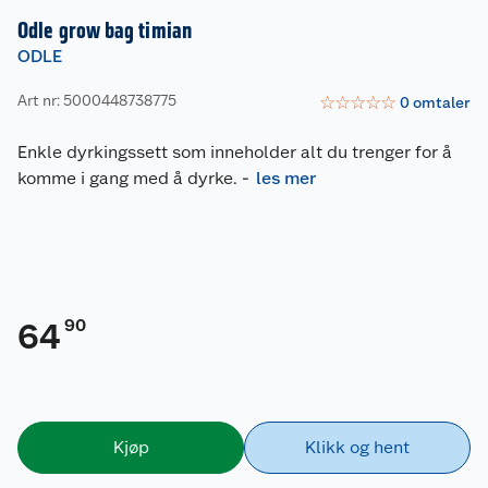
Odle grow bag timian
ODLE
Art nr: 5000448738775
☆
☆
☆
☆
☆
0
omtaler
Enkle dyrkingssett som inneholder alt du trenger for å
komme i gang med å dyrke.
-
les mer
90
64
Kjøp
Klikk og hent