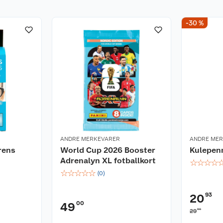
-30 %
ANDRE MERKEVARER
ANDRE ME
rens
World Cup 2026 Booster
Kulepen
Adrenalyn XL fotballkort
☆
☆
☆
☆
☆
☆
☆
☆
☆
(
0
)
93
20
00
49
90
29