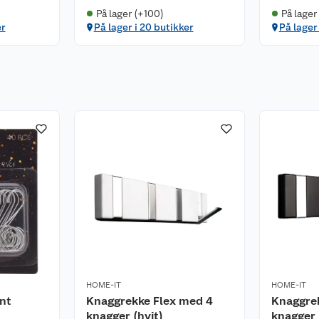
På lager (+100)
På lager
er
På lager i 20 butikker
På lager
HOME-IT
HOME-IT
ynt
Knaggrekke Flex med 4
Knaggre
knagger (hvit)
knagger 