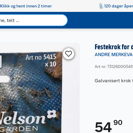
Klikk og hent innen 2 timer
120 dager åpen
Festekrok for 
ANDRE MERKEVA
Art nr: 73126000541
Galvanisert krok t
90
54