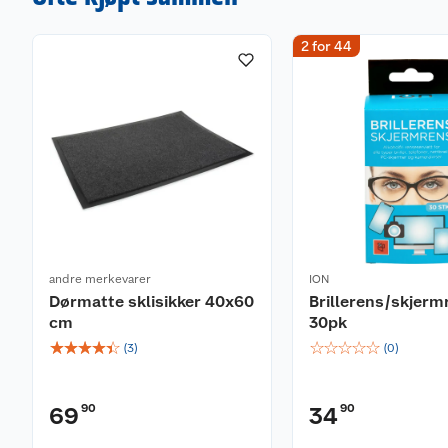
2 for 44
andre merkevarer
ION
Dørmatte sklisikker 40x60
Brillerens/skjerm
cm
30pk
☆
☆
☆
☆
☆
☆
☆
☆
☆
☆
(
3
)
(
0
)
90
90
69
34