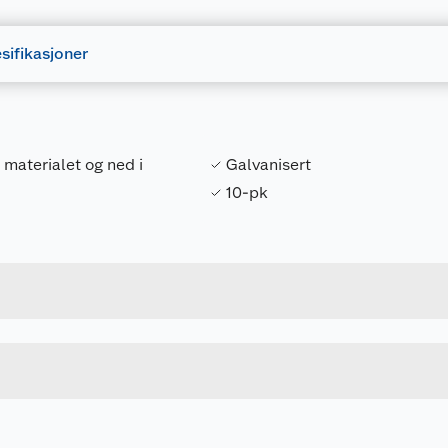
sifikasjoner
 materialet og ned i
Galvanisert
10-pk
Forpakningsmål
7312600054158
Bruttovekt
5415
Høyde
Lengde
u kjøper produktet får du invitasjon til å gi en omtale.
Bredde