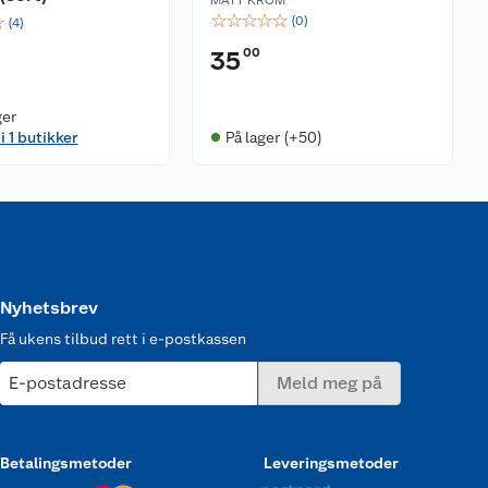
☆
☆
☆
☆
☆
☆
(
0
)
(
4
)
00
35
ger
i 1 butikker
På lager (+50)
Nyhetsbrev
Få ukens tilbud rett i e-postkassen
E-postadresse
Meld meg på
Betalingsmetoder
Leveringsmetoder