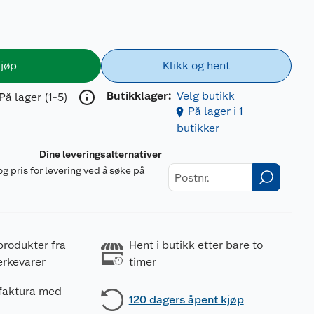
jøp
Klikk og hent
Butikklager:
Velg butikk
På lager (1-5)
På lager i 1
butikker
Dine leveringsalternativer
og pris for levering ved å søke på
r
produkter fra
Hent i butikk etter bare to
erkevarer
timer
 faktura med
120 dagers åpent kjøp