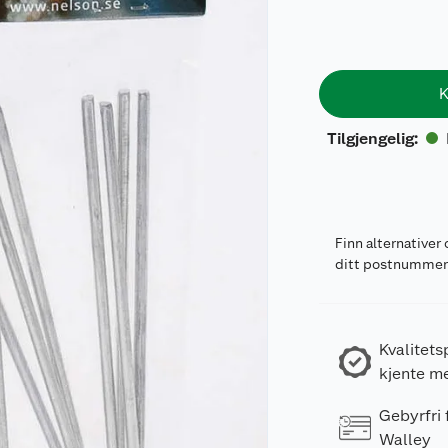
K
Tilgjengelig
:
Finn alternativer 
ditt postnumme
Kvalitets
kjente m
Gebyrfri
Walley