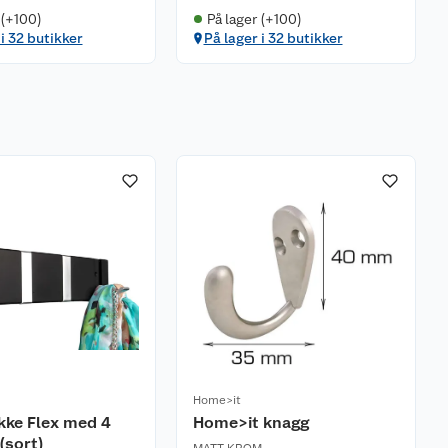
 (+100)
På lager (+100)
 i 32 butikker
På lager i 32 butikker
Home>it
kke Flex med 4
Home>it knagg
(sort)
MATT KROM