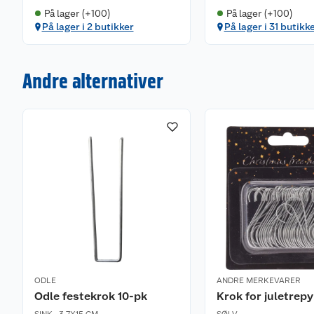
På lager (+100)
På lager (+100)
På lager i 2 butikker
På lager i 31 butikk
Andre alternativer
ODLE
ANDRE MERKEVARER
Odle festekrok 10-pk
Krok for juletrep
SINK
,
3,7X15 CM
SØLV