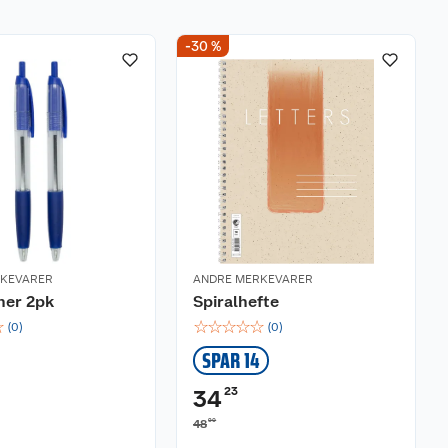
-30 %
RKEVARER
ANDRE MERKEVARER
ner 2pk
Spiralhefte
☆
☆
☆
☆
☆
☆
(
0
)
(
0
)
SPAR 14
23
34
90
48