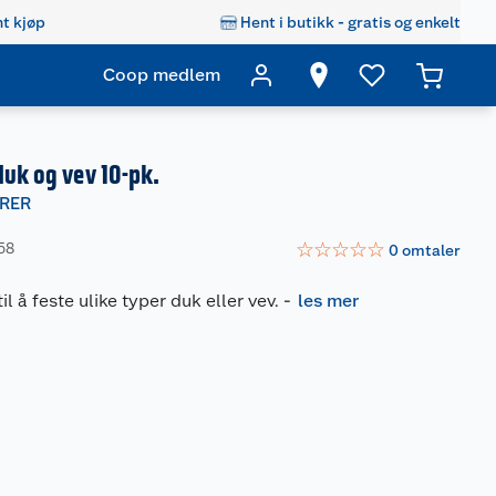
t kjøp
Hent i butikk - gratis og enkelt
Coop medlem
duk og vev 10-pk.
RER
☆
☆
☆
☆
☆
58
0
omtaler
il å feste ulike typer duk eller vev.
-
les mer