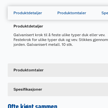
Produktdetaljer
Produktomtaler
Spe
Produktdetaljer
Galvanisert krok til å feste ulike typer duk eller vev.
Festekrok for ulike typer duk og vev. Stikkes gjennom
jorden. Galvanisert metall. 10 stk.
Generelt
Artikkelnummer
Leverandørens artikkelnummer
Produktomtaler
Dette produktet har ikke fått noen omtale ennå. Hvis d
Spesifikasjoner
Ofte kjøpt sammen