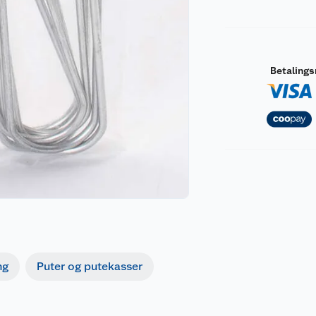
Betaling
ng
Puter og putekasser