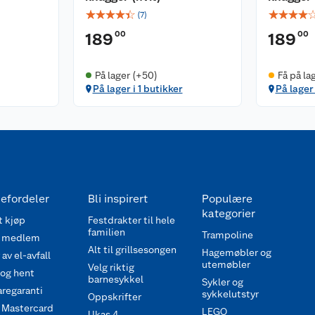
☆
☆
☆
☆
☆
☆
☆
☆
☆
(
7
)
00
00
189
189
På lager (+50)
Få på la
På lager i 1 butikker
På lager 
efordeler
Bli inspirert
Populære
kategorier
 kjøp
Festdrakter til hele
familien
Trampoline
 medlem
Alt til grillsesongen
Hagemøbler og
av el-avfall
utemøbler
Velg riktig
 og hent
barnesykkel
Sykler og
regaranti
sykkelutstyr
Oppskrifter
 Mastercard
LEGO
Ukas 4