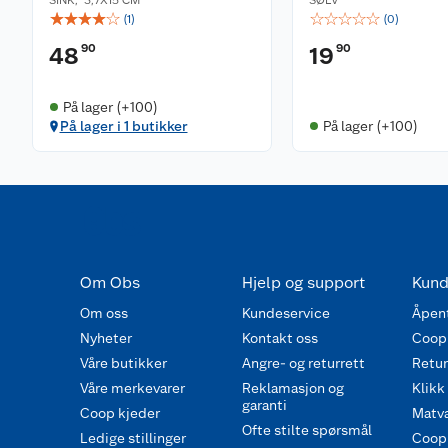
☆
☆
☆
☆
☆
☆
☆
☆
☆
☆
(
1
)
(
0
)
90
90
48
19
På lager (+100)
På lager i 1 butikker
På lager (+100)
Om Obs
Hjelp og support
Kund
Om oss
Kundeservice
Åpent
Nyheter
Kontakt oss
Coop
Våre butikker
Angre- og returrett
Retur 
Våre merkevarer
Reklamasjon og
Klikk
garanti
Coop kjeder
Matva
Ofte stilte spørsmål
Ledige stillinger
Coop