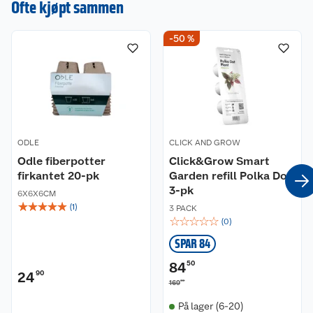
Ofte kjøpt sammen
-50 %
ODLE
CLICK AND GROW
Odle fiberpotter
Click&Grow Smart
firkantet 20-pk
Garden refill Polka Dot
3-pk
6X6X6CM
☆
☆
☆
☆
☆
(
1
)
3 PACK
☆
☆
☆
☆
☆
(
0
)
SPAR 84
84
50
24
90
00
169
På lager (6-20)