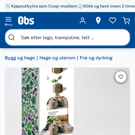
Kjøpeutbytte som Coop-medlem
Klikk og hent innen 2 time
Meny
Bygg og hage
Hage og uterom
Frø og dyrking