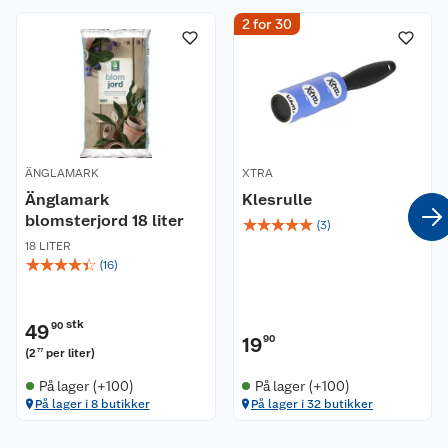
2 for 30
ÄNGLAMARK
XTRA
Änglamark
Klesrulle
blomsterjord 18 liter
☆
☆
☆
☆
☆
(
3
)
18 LITER
☆
☆
☆
☆
☆
(
16
)
stk
49
90
19
90
(
2
per liter
)
77
På lager (+100)
På lager (+100)
På lager i 8 butikker
På lager i 32 butikker