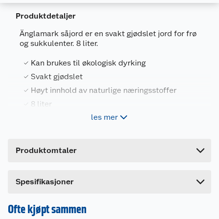
Produktdetaljer
Änglamark såjord er en svakt gjødslet jord for frø
og sukkulenter. 8 liter.
Generelt
Artikkelnummer
7391290782107
Kan brukes til økologisk dyrking
Leverandørens artikkelnummer
78210
Svakt gjødslet
Høyt innhold av naturlige næringsstoffer
Størrelse
8 L
8 liter
Forpakningsmål
les mer
Bruttovekt
3.3 kg
Änglamark såjord er en svakt gjødslet jord for
Høyde
4.5 cm
såing av frø og planting av sukkulenter. Jorden gir
Produktomtaler
gode forhold for etablering av småplanter. Kan
Lengde
38 cm
brukes til økologisk dyrking.
Bredde
25 cm
Spesifikasjoner
8 liter.
Ofte kjøpt sammen