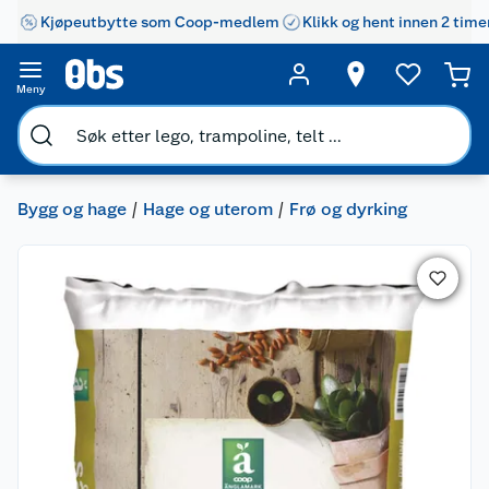
Kjøpeutbytte som Coop-medlem
Klikk og hent innen 2 time
Meny
Bygg og hage
Hage og uterom
Frø og dyrking