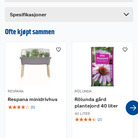
Mål 29,5x 23,6 cm.
Bredde
29.5 cm
Spesifikasjoner
Ofte kjøpt sammen
RESPANA
RÖLUNDA
Respana minidrivhus
Rölunda gård
plantejord 40 liter
☆
☆
☆
☆
☆
(
5
)
40 LITER
☆
☆
☆
☆
☆
(
2
)