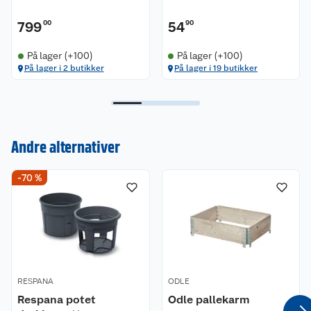
799
00
54
90
På lager (+100)
På lager (+100)
På lager i 2 butikker
På lager i 19 butikker
Andre alternativer
Kundeservice
-70 %
Om oss
Kontakt oss
Nyheter
Angre- og returrett
Våre butikker
Reklamasjon og garanti
RESPANA
ODLE
Våre merkevarer
Ofte stilte spørsmål
Respana potet
Odle pallekarm