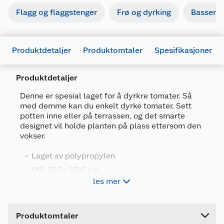
Flagg og flaggstenger
Frø og dyrking
Basseng
Produktdetaljer
Produktomtaler
Spesifikasjoner
Produktdetaljer
Generelt
Denne er spesial laget for å dyrkre tomater. Så
Artikkelnummer
5905197289106
med demme kan du enkelt dyrke tomater. Sett
potten inne eller på terrassen, og det smarte
Leverandørens artikkelnummer
IPOM300
designet vil holde planten på plass ettersom den
vokser.
Størrelse
Ø29.5 XH23.6 CM
Farge
SORT
Laget av polypropylen
Mål 29,5x 23,6 cm
Forpakningsmål
les mer
Bruttovekt
0.882 kg
I polypropylen.
Høyde
24 cm
Produktomtaler
12 liter
Lengde
29.5 cm