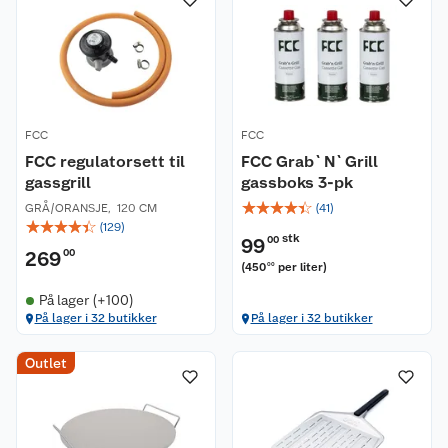
FCC
FCC
FCC regulatorsett til
FCC Grab`N`Grill
gassgrill
gassboks 3-pk
☆
☆
☆
☆
☆
GRÅ/ORANSJE
,
120 CM
(
41
)
☆
☆
☆
☆
☆
(
129
)
stk
99
00
269
00
(
450
per liter
)
00
På lager (+100)
På lager i 32 butikker
På lager i 32 butikker
Outlet