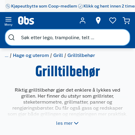
Kjøpeutbytte som Coop-medlem
Klikk og hent innen 2 time
Meny
...
Hage og uterom
Grill
Grilltilbehør
Grilltilbehør
Riktig grilltilbehør gjør det enklere å lykkes ved
grillen. Her finner du utstyr som grillrister,
steketermometre, grillmatter, panner og
rengjøringsbørster. Du får også gass og redskaper
som gjør både grillingen og rengjøringen mer praktisk.
Enten du griller til hverdags eller til fest, finnes det
les mer
tilbehør som gir bedre kontroll og mer presise
resultater. Tilbehøret passer til både gassgriller,