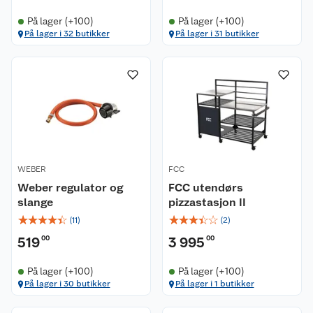
På lager (+100)
På lager (+100)
På lager i 32 butikker
På lager i 31 butikker
WEBER
FCC
Weber regulator og
FCC utendørs
slange
pizzastasjon II
☆
☆
☆
☆
☆
☆
☆
☆
☆
☆
(
11
)
(
2
)
519
00
3 995
00
På lager (+100)
På lager (+100)
På lager i 30 butikker
På lager i 1 butikker