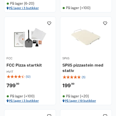
På lager (6-20)
På lager (+100)
På lager i 3 butikker
FCC
SPiiS
FCC Pizza startkit
SPiiS pizzastein med
stativ
HVIT
☆
☆
☆
☆
☆
☆
☆
☆
☆
☆
(
12
)
(
3
)
799
00
199
00
På lager (+100)
På lager (+20)
På lager i 3 butikker
På lager i 19 butikker