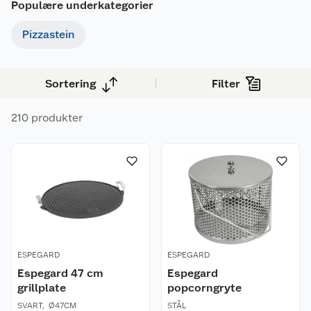
Populære underkategorier
kullgriller og elektriske griller.
Pizzastein
Sortering
Filter
210 produkter
ESPEGARD
ESPEGARD
Espegard 47 cm
Espegard
grillplate
popcorngryte
SVART
,
Ø47CM
STÅL