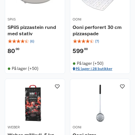
SPiiS
OONI
SPiiS pizzastein rund
Ooni perforert 30 cm
med stativ
pizzaspade
☆
☆
☆
☆
☆
☆
☆
☆
☆
☆
(
6
)
(
7
)
80
00
599
00
På lager (+50)
På lager (+50)
På lager i 28 butikker
WEBER
OONI