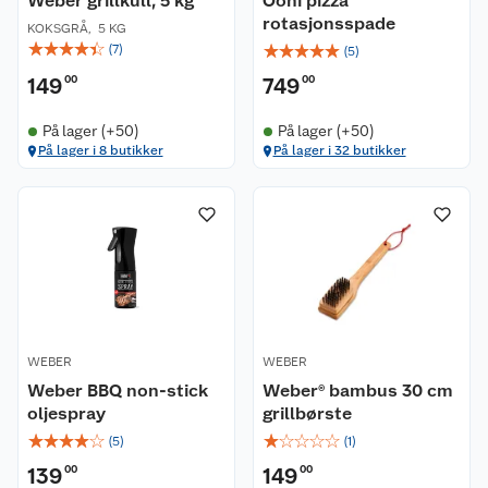
Weber grillkull, 5 kg
Ooni pizza
rotasjonsspade
KOKSGRÅ
,
5 KG
☆
☆
☆
☆
☆
☆
☆
☆
☆
☆
(
7
)
(
5
)
149
00
749
00
På lager (+50)
På lager (+50)
På lager i 8 butikker
På lager i 32 butikker
WEBER
WEBER
Weber BBQ non-stick
Weber® bambus 30 cm
oljespray
grillbørste
☆
☆
☆
☆
☆
☆
☆
☆
☆
☆
(
5
)
(
1
)
139
00
149
00