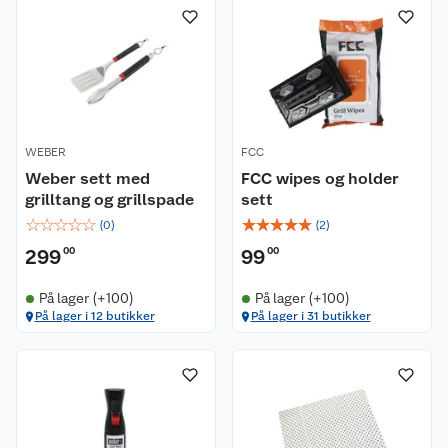
WEBER
FCC
Weber sett med
FCC wipes og holder
grilltang og grillspade
sett
☆
☆
☆
☆
☆
☆
☆
☆
☆
☆
(
0
)
(
2
)
299
00
99
00
På lager (+100)
På lager (+100)
Kundeservice
På lager i 12 butikker
På lager i 31 butikker
Om oss
Kontakt oss
Nyheter
Angre- og returrett
Våre butikker
Reklamasjon og garanti