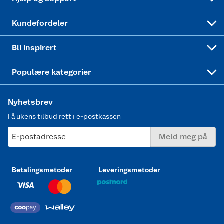
Min kake
Ukas 4 middagstilbud
Klær
Kundefordeler
Mer inspirasjon
Symaskin
Bli inspirert
Joggesko dame
Populære kategorier
Nyhetsbrev
Få ukens tilbud rett i e-postkassen
E-postadresse
Meld meg på
Betalingsmetoder
Leveringsmetoder