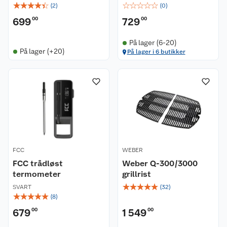
☆
☆
☆
☆
☆
☆
☆
☆
☆
☆
(
2
)
(
0
)
699
00
729
00
På lager (6-20)
På lager (+20)
På lager i 6 butikker
FCC
WEBER
FCC trådløst
Weber Q-300/3000
termometer
grillrist
☆
☆
☆
☆
☆
SVART
(
32
)
☆
☆
☆
☆
☆
(
8
)
679
00
1 549
00