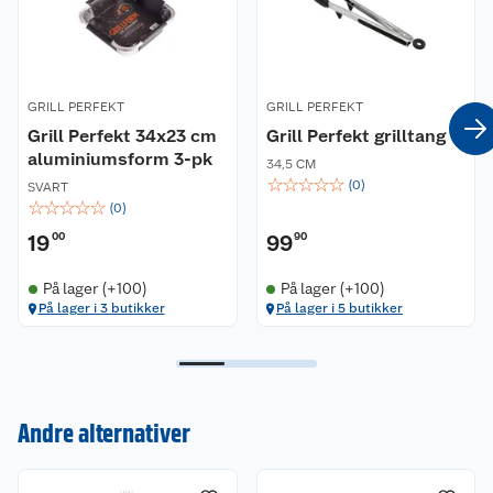
GRILL PERFEKT
GRILL PERFEKT
Grill Perfekt 34x23 cm
Grill Perfekt grilltang
aluminiumsform 3-pk
34,5 CM
☆
☆
☆
☆
☆
(
0
)
SVART
☆
☆
☆
☆
☆
(
0
)
19
00
99
90
På lager (+100)
På lager (+100)
På lager i 3 butikker
På lager i 5 butikker
Kundeservice
Om oss
Kontakt oss
Andre alternativer
Nyheter
Angre- og returrett