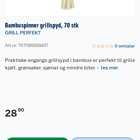
Bambuspinner grillspyd, 70 stk
GRILL PERFEKT
Art nr: 7071189269437
☆
☆
☆
☆
☆
0
omtaler
Praktiske engangs grillsypd i bambus er perfekt til grille
kjøtt, grønsaker, sjømat og mindre biter.
-
les mer
90
28