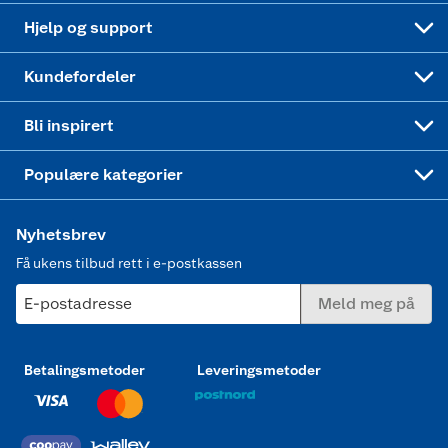
Leveringstid
Coop bedriftskort
Oppskrifter
Høytrykkspyler
Hjelp og support
Min kake
Ukas 4 middagstilbud
Klær
Kundefordeler
Mer inspirasjon
Symaskin
Bli inspirert
Joggesko dame
Populære kategorier
Nyhetsbrev
Få ukens tilbud rett i e-postkassen
E-postadresse
Meld meg på
Betalingsmetoder
Leveringsmetoder