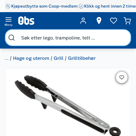
Kjøpeutbytte som Coop-medlem
Klikk og hent innen 2 time
Meny
...
Hage og uterom
Grill
Grilltilbehør