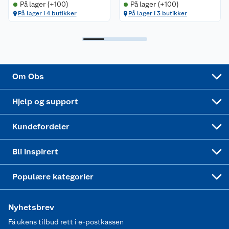
På lager (+100)
På lager (+100)
På lager i 4 butikker
På lager i 3 butikker
Samvirkelag
Kjøpsvilkår
Klikk og hent
Festdrakter til hele familien
Hagemøbler og utemøbler
Virksomheten
Personvern
Matvaregaranti
Alt til grillsesongen
Sykler og sykkelutstyr
Sponsorvirksomhet
Cookies
Coop Mastercard
Velg riktig barnesykkel
LEGO
Om Obs
Leveringstid
Coop bedriftskort
Oppskrifter
Høytrykkspyler
Hjelp og support
Min kake
Ukas 4 middagstilbud
Klær
Kundefordeler
Mer inspirasjon
Symaskin
Bli inspirert
Joggesko dame
Populære kategorier
Nyhetsbrev
Få ukens tilbud rett i e-postkassen