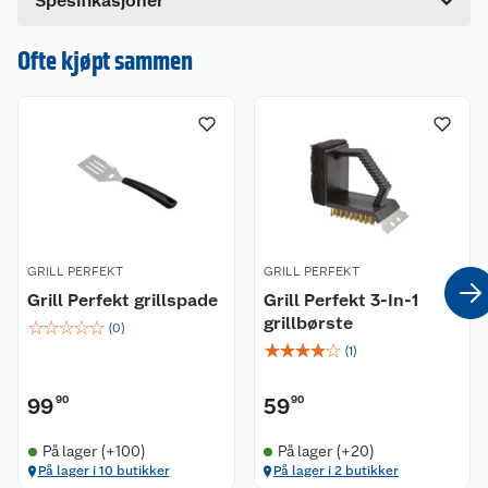
Spesifikasjoner
Hvis du kjøper produktet får du invitasjon til å gi
en omtale.
Ofte kjøpt sammen
GRILL PERFEKT
GRILL PERFEKT
Grill Perfekt grillspade
Grill Perfekt 3-In-1
grillbørste
☆
☆
☆
☆
☆
(
0
)
☆
☆
☆
☆
☆
(
1
)
99
90
59
90
På lager (+100)
På lager (+20)
På lager i 10 butikker
På lager i 2 butikker