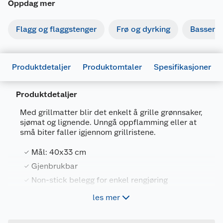
Oppdag mer
Flagg og flaggstenger
Frø og dyrking
Basseng
Produktdetaljer
Produktomtaler
Spesifikasjoner
Produktdetaljer
Med grillmatter blir det enkelt å grille grønnsaker,
sjømat og lignende. Unngå oppflamming eller at
små biter faller igjennom grillristene.
Generelt
Mål: 40x33 cm
Artikkelnummer
7071189226768
Gjenbrukbar
Leverandørens artikkelnummer
FCC-A-10040
Non-stick belegg for enkel rengjøring
Forpakningsmål
Maks 250 grader. Ikke for kullgrill
les mer
Bruttovekt
0.12 kg
Høyde
4.2 cm
FCC grillmatte, 2-pk gjør at du unngår