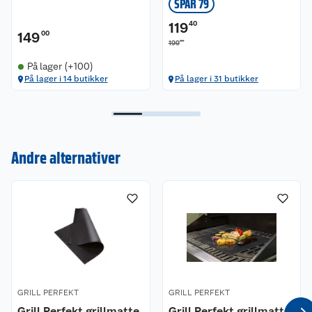
SPAR 79
119
40
149
00
00
199
På lager (+100)
På lager i 14 butikker
På lager i 31 butikker
Kundeservice
Andre alternativer
Om oss
Kontakt oss
Nyheter
Angre- og returrett
Våre butikker
Reklamasjon og garanti
Våre merkevarer
Ofte stilte spørsmål
GRILL PERFEKT
GRILL PERFEKT
Coop kjeder
Grill Perfekt grillmatte
Betalingsalternativer
Grill Perfekt grillmatte