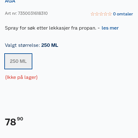
AGA
Art nr: 7350031618310
☆
☆
☆
☆
☆
0
omtaler
Spray for søk etter lekkasjer fra propan.
-
les mer
Valgt størrelse
:
250 ML
250 ML
(Ikke på lager)
90
78