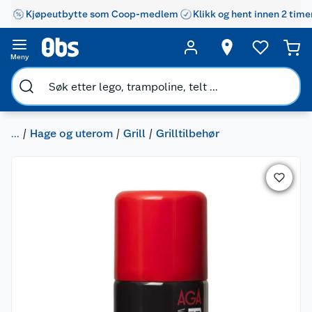
Kjøpeutbytte som Coop-medlem
Klikk og hent innen 2 time
Meny
...
Hage og uterom
Grill
Grilltilbehør