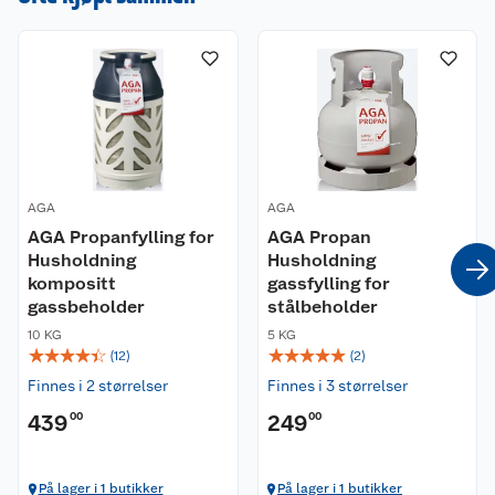
AGA
AGA
AGA Propanfylling for
AGA Propan
Husholdning
Husholdning
kompositt
gassfylling for
gassbeholder
stålbeholder
10 KG
5 KG
☆
☆
☆
☆
☆
☆
☆
☆
☆
☆
(
12
)
(
2
)
Finnes i 2 størrelser
Finnes i 3 størrelser
439
00
249
00
På lager i 1 butikker
På lager i 1 butikker