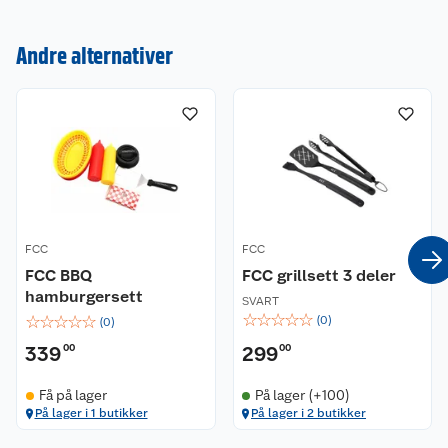
Om oss
Kontakt oss
Andre alternativer
Nyheter
Angre- og returrett
Våre butikker
Reklamasjon og garanti
Våre merkevarer
Ofte stilte spørsmål
Coop kjeder
Betalingsalternativer
FCC
FCC
FCC BBQ
FCC grillsett 3 deler
Ledige stillinger
Leveringsalternativer
Åpent kjøp
hamburgersett
SVART
☆
☆
☆
☆
☆
☆
☆
☆
☆
☆
(
0
)
(
0
)
Bærekraft
Pakkesporing
Coop medlem
339
00
299
00
Sikkerhetsdatablad
Sikkerhetsdatablad
Retur av el-avfall
Trampoline
Få på lager
På lager (+100)
På lager i 1 butikker
På lager i 2 butikker
Samvirkelag
Kjøpsvilkår
Klikk og hent
Festdrakter til hele familien
Hagemøbler og utemøbler