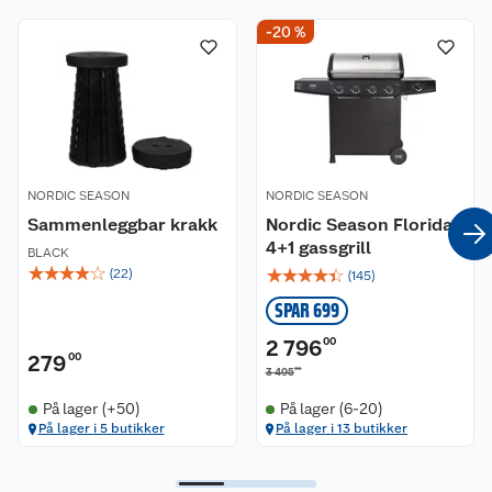
-20 %
NORDIC SEASON
NORDIC SEASON
Sammenleggbar krakk
Nordic Season Florida
4+1 gassgrill
BLACK
☆
☆
☆
☆
☆
☆
☆
☆
☆
☆
(
22
)
(
145
)
SPAR 699
2 796
00
279
00
00
3 495
På lager (+50)
På lager (6-20)
På lager i 5 butikker
På lager i 13 butikker
Kundeservice