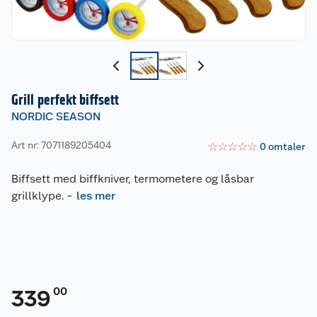
Grill perfekt biffsett
NORDIC SEASON
Art nr: 7071189205404
☆
☆
☆
☆
☆
0
omtaler
Biffsett med biffkniver, termometere og låsbar
grillklype.
-
les mer
00
339