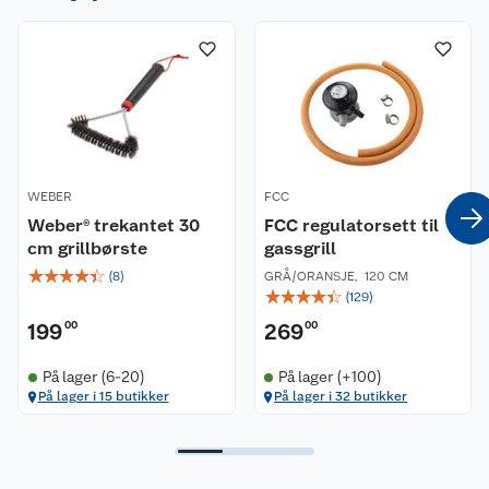
WEBER
FCC
Weber® trekantet 30
FCC regulatorsett til
cm grillbørste
gassgrill
☆
☆
☆
☆
☆
(
8
)
GRÅ/ORANSJE
,
120 CM
☆
☆
☆
☆
☆
(
129
)
199
00
269
00
På lager (6-20)
På lager (+100)
På lager i 15 butikker
På lager i 32 butikker
Kundeservice