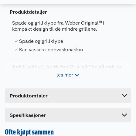
Produktdetaljer
Spade og grillklype fra Weber Original™ i
kompakt design til de mindre grillene.
Generelt
Artikkelnummer
77924011191
Spade og grillklype
Leverandørens artikkelnummer
6645
Kan vaskes i oppvaskmaskin
Farge
SVART
Todelt grillsett fra Weber Original™ bestående av
Forpakningsmål
grillspade og grillklype.
les mer
Bruttovekt
0.7 kg
Kompakt design som passer til en mindre grill.
Høyde
7.4 cm
Håndtak med softcoating-belegg-
Produktomtaler
varmebestandig og rengjøringsvennlig materiale.
Lengde
43 cm
Bredde
14.9 cm
Passer til redskapskroker fra Weber Original.
Spesifikasjoner
Tåler oppvaskmaskin.
Ofte kjøpt sammen