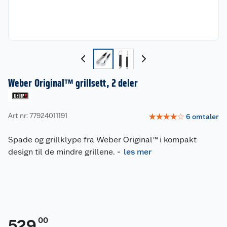
Weber Original™ grillsett, 2 deler
Art nr: 77924011191
☆
☆
☆
☆
☆
6
omtaler
Spade og grillklype fra Weber Original™ i kompakt
design til de mindre grillene.
-
les mer
00
529