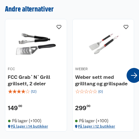
Andre alternativer
Om oss
Kontakt oss
Nyheter
Angre- og returrett
Våre butikker
Reklamasjon og garanti
Våre merkevarer
Ofte stilte spørsmål
FCC
WEBER
Coop kjeder
Betalingsalternativer
FCC Grab`N`Grill
Weber sett med
grillsett, 2 deler
grilltang og grillspade
Ledige stillinger
Leveringsalternativer
Åpent kjøp
☆
☆
☆
☆
☆
☆
☆
☆
☆
☆
(
12
)
(
0
)
Bærekraft
Pakkesporing
Coop medlem
149
00
299
00
Sikkerhetsdatablad
Sikkerhetsdatablad
Retur av el-avfall
Trampoline
På lager (+100)
På lager (+100)
På lager i 14 butikker
På lager i 12 butikker
Samvirkelag
Kjøpsvilkår
Klikk og hent
Festdrakter til hele familien
Hagemøbler og utemøbler